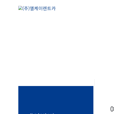
콘
텐
츠
로
건
너
뛰
기