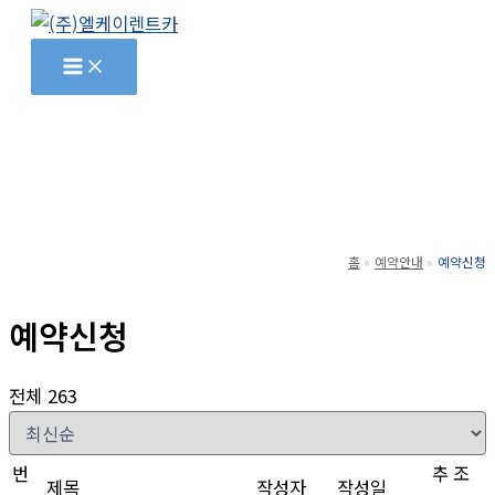
콘
텐
츠
로
건
너
뛰
기
홈
예약안내
예약신청
예약신청
전체 263
번
추
조
제목
작성자
작성일