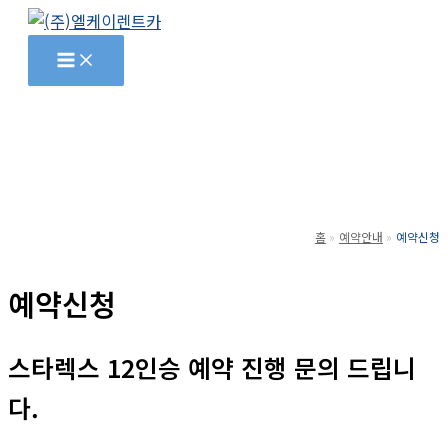
콘
텐
츠
로
건
너
뛰
기
홈
예약안내
예약신청
예약신청
스타렉스 12인승 예약 진행 문의 드립니
다.