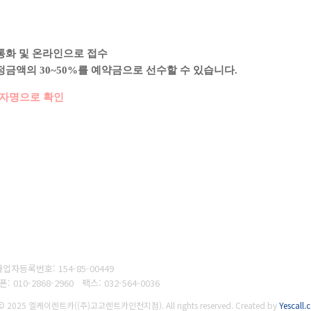
통화 및 온라인으로 접수
금액의 30~50%를 예약금으로 선수할 수 있습니다.
약자명으로 확인
사업자등록번호:
154-85-00449
대폰
: 010-2868-2960
팩스:
032-564-0036
 © 2025 엘케이렌트카((주)고고렌트카인천지점). All rights reserved.
Created by
Yescall