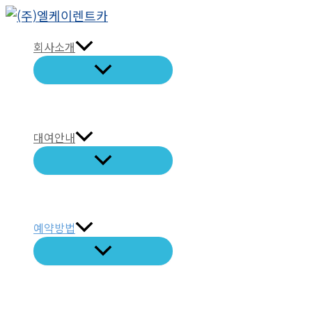
콘
텐
회사소개
츠
로
건
너
뛰
대여안내
기
예약방법