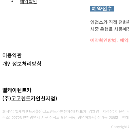
예약확인
예약접수
영업소와 직접 전화
시중 은행을 사용예정
예약확인방법 : 예
이용약관
개인정보처리방침
엘케이렌트카
(주)고고렌트카인천지점)
회사명: 엘케이렌트카((주)고고렌트카인천지점) 대표자: 김효양 지점장: 이은진
주소: 22728 인천광역시 서구 심곡로 9 (심곡동, 광명아파트) 상가동 209호 휴
Copyright