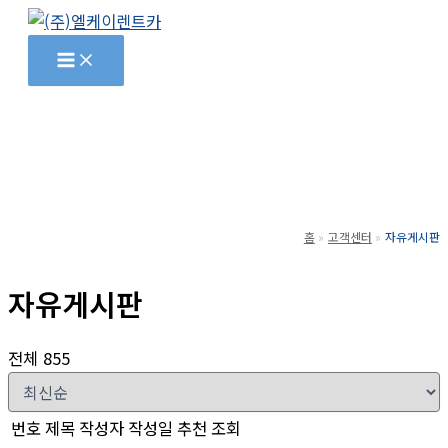
콘
텐
츠
로
건
너
뛰
기
홈
고객센터
자유게시판
자유게시판
전체 855
번호
제목
작성자
작성일
추천
조회