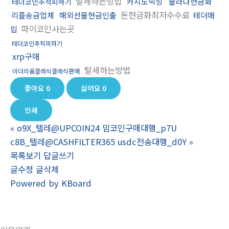
탈세하는방법
카지노믹싱
솔라나현금화
테더코인추척피하기
돈현금화최저수수료
리플송금업체
해외선물현금인출
테더매
파이코인사는곳
입
테더코인추척피하기
xrp구매
탈세하는방법
이더리움클레식클레식판매
좋아요
0
싫어요
0
인쇄
«
o9X_텔레@UPCOIN24 밈코인구매대행_p7U
c8B_텔레@CASHFILTER365 usdc전송대행_d0Y
»
목록보기
답글쓰기
글수정
글삭제
Powered by KBoard