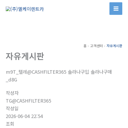
콘
텐
츠
로
건
너
홈
고객센터
자유게시판
뛰
자유게시판
기
m9T_텔레@CASHFILTER365 솔라나구입 솔라나구매
_d8G
작성자
TG@CASHFILTER365
작성일
2026-06-04 22:54
조회