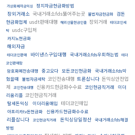
정치자금현금화방법
가상화폐자금믹싱
장외거래소
국내거래소fds뚫어주는곳
검돈
불법자금현금화
usdt판매대행
장외거래
현금화업체
해외선물현금인출
테더코인세
usdc구입처
탁
카지노현금화
해외자금
바이낸스구입대행
국내거래소fds우회하는법
테더코인판매
테더
코인판매함
중고오다
모든코인현금화
국내거래소fds막
암호화폐전송대행
코인전송대행
트론삽니다
돈믹싱안전업
혔을때
불법자금세탁
체
신용카드현금화수수료
코인현금직거래
이더
코인전송대행
코인현금직거래
리움리플
테더코인매입
탈세돈믹싱
이더리움매입
신용카드현금화수수료
아프리카tv돈현금화
리플삽니다
돈믹싱당일정산
국내거래소fds해결
코인현금직거래
방법