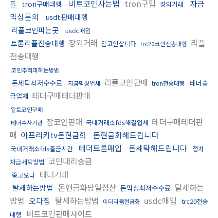
비트코인사는법
tron구입
자금
플
tron구매대행
장외거래
믹싱문의
usdt판매대행
리플코인파는곳
usdc매입
장외거래
리플
트론리플전송대행
밈코인삽니다
trc20코인전송대행
전송대행
코인추적피하는방법
리플코인판매
돈세탁최저수수료
테더송
자금믹싱업체
tron전송대행
테더구매테더판매
금업체
알트코인구매
잡코인판매
테더구매테더판
국내거래소fds해결업체
테더수사기관
매
아프리카tv돈현금화
돈현금화해드립니다
테더트론매입
돈세탁해드립니다
국내거래소fds출금시간
정치
코인대리송금
자금세탁방법
테더거래
중고오다
돈현금화당일정산
탈세하는
탈세하는방법
돈믹싱최저수수료
방법
오다집
탈세하는방법
usdc매입
trc20전송
이더리움현금화
비트코인판매사이트
대행