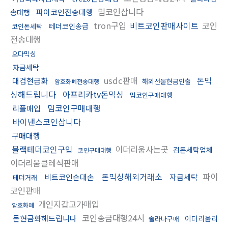
밈코인삽니다
파이코인전송대행
송대행
tron구입
비트코인판매사이트
코인
테더코인송금
코인돈세탁
전송대행
오다믹싱
자금세탁
usdc판매
돈믹
대검현금화
해외선물현금인출
암호화폐전송대행
싱해드립니다
아프리카tv돈믹싱
밈코인구매대행
밈코인구매대행
리플매입
바이낸스코인삽니다
구매대행
블랙테더코인구입
이더리움사는곳
검돈세탁업체
코인구매대행
이더리움클레식판매
돈믹싱해외거래소
파이
비트코인손대손
자금세탁
테더거래
코인판매
개인지갑고가매입
암호화폐
코인송금대행24시
돈현금화해드립니다
이더리움리
솔라나구매