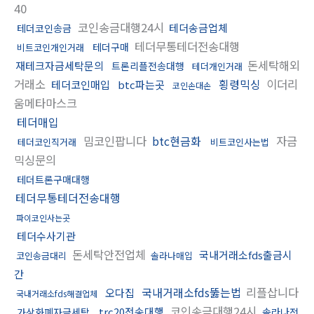
40
코인송금대행24시
테더송금업체
테더코인송금
테더무통테더전송대행
테더구매
비트코인개인거래
돈세탁해외
재테크자금세탁문의
트론리플전송대행
테더개인거래
거래소
횡령믹싱
이더리
테더코인매입
btc파는곳
코인손대손
움메타마스크
테더매입
밈코인팝니다
btc현금화
자금
테더코인직거래
비트코인사는법
믹싱문의
테더트론구매대행
테더무통테더전송대행
파이코인사는곳
테더수사기관
돈세탁안전업체
국내거래소fds출금시
코인송금대리
솔라나매입
간
국내거래소fds뚫는법
리플삽니다
오다집
국내거래소fds해결업체
코인송금대행24시
trc20전송대행
가상화폐자금세탁
솔라나전