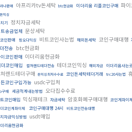
아프리카tv돈세탁
파이
이더리움 리플코인구매
라나판매
btc현금화
돈믹싱
정치자금세탁
환치기
문상세탁
비트송금업체
비트코인사는법
코인구매대행
코인판매
해외돈세탁
핑오다믹싱
btc현금화
더전송
이더리움현금화
파이코인판매
테더코인믹싱
테더코인매입
이더리움사는
컬쳐랜드테더전송
해외자금
컬쳐랜드테더구매
휴
코인돈세탁테더거래
trc20사는법
돈믹싱최저수수료
usdc구입처
모든코인구입가능
오다집수수료
세금적게내는방법
rp구매
믹싱재테크
암호화폐구매대행
트코인매입
자금세탁
코인계좌이
코인구매대행 24시
테더코인계좌이체
비트코인전송대행
usdt매입
치자금믹싱방법
이더리움현금화