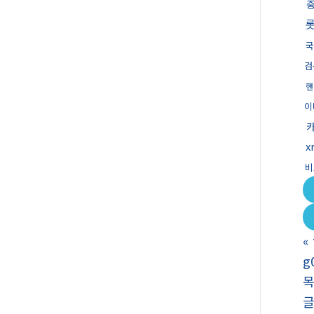
국
검
핸
이
x
비
«
g