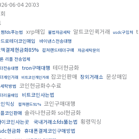
026-06-04 20:03
조회
1
xrp매입
알트코인퀵거래
t
썸fds푸는법
불법자금세탁
usdc구입처
카드로테더코인매입
바이낸스전송대행
소액결제현금화85%
컬쳐랜드테더구매
자금세탁문의
론 리플 전송업체
테더현금화
tron구매대행
더전송대행
잡코인판매
문상매입
장외거래소
더개인거래
비트코인개인거래
코인현금화수수료
돈세탁방법
비트코인사는법
더리움매입
코인구매대행
코인믹싱
컬쳐랜드91%
솔라나현금화 sol현금화
리플코인판매
횡령믹싱
파이코인사는곳
국내거래소fds뚫는법
sdc현금화
휴대폰결제코인구매방법