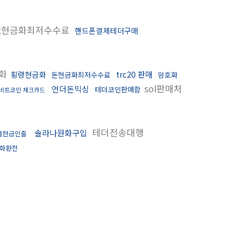
x현금화최저수수료
핸드폰결제테더구매
금화
trc20 판매
횡령현금화
돈현금화최저수수료
암호화
sol판매처
언더돈믹싱
테더코인판매함
비트코인 체크카드
테더전송대행
솔라나원화구입
물현금인출
화환전