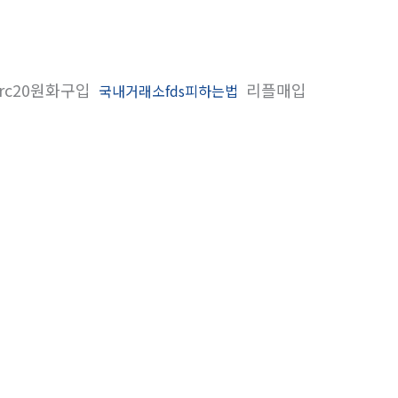
rc20원화구입
리플매입
국내거래소fds피하는법