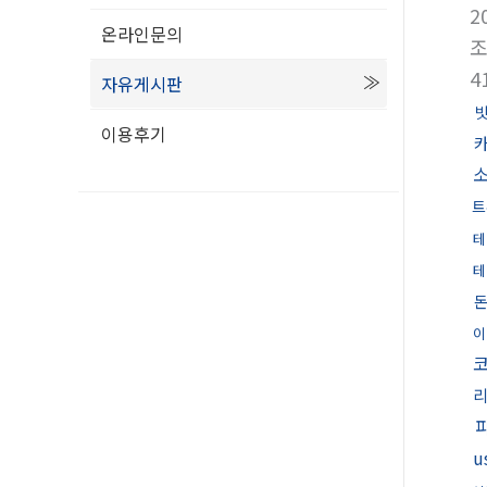
2
온라인문의
4
자유게시판
빗
이용후기
트
테
테
이
u