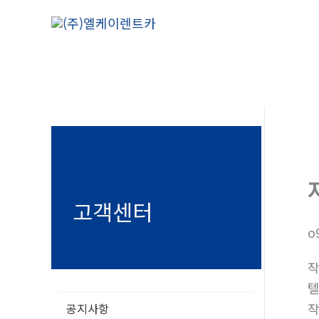
콘
텐
츠
로
건
너
뛰
기
고객센터
o
텔
공지사항