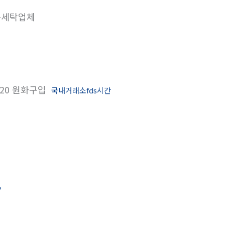
세탁업체
c20 원화구입
국내거래소fds시간
»