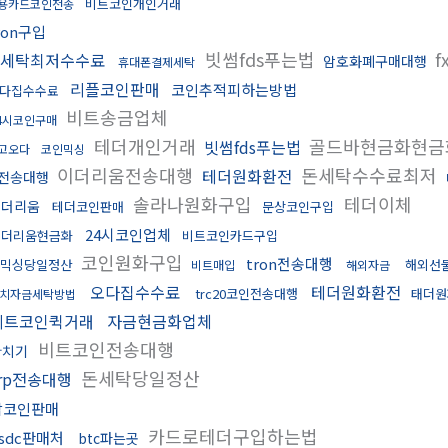
비트코인개인거래
용카드코인전송
ron구입
빗썸fds푸는법
f
fx세탁최저수수료
암호화폐구매대행
휴대폰결제세탁
리플코인판매
코인추적피하는방법
다집수수료
비트송금업체
4시코인구매
테더개인거래
골드바현금화현
빗썸fds푸는법
고오다
코인믹싱
이더리움전송대행
돈세탁수수료최저
테더원화환전
전송대행
솔라나원화구입
테더이체
이더리움
테더코인판매
문상코인구입
24시코인업체
이더리움현금화
비트코인카드구입
코인원화구입
tron전송대행
믹싱당일정산
해외선
비트매입
해외자금
오다집수수료
테더원화환전
trc20코인전송대행
태더원
치자금세탁방법
비트코인퀵거래
자금현금화업체
비트코인전송대행
환치기
돈세탁당일정산
rp전송대행
잡코인판매
카드로테더구입하는법
sdc판매처
btc파는곳