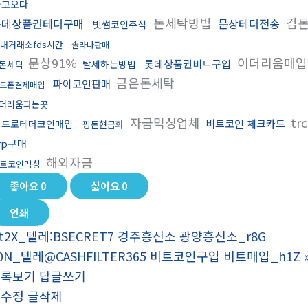
중고오다
돈세탁방법
검돈
롯데상품권테더구매
문상테더전송
빗썸코인추적
내거래소fds시간
솔라나판매
문상91%
이더리움매입
롯데상품권비트구입
탈세하는방법
돈세탁
금은돈세탁
파이코인판매
드폰결제매입
더리움파는곳
자금믹싱업체
tr
비트코인 체크카드
카드로테더코인매입
핑돈현금화
rp구매
해외자금
트코인믹싱
좋아요
0
싫어요
0
인쇄
t2X_텔레:BSECRET7 경주흥신소 광양흥신소_r8G
0N_텔레@CASHFILTER365 비트코인구입 비트매입_h1Z
목록보기
답글쓰기
글수정
글삭제