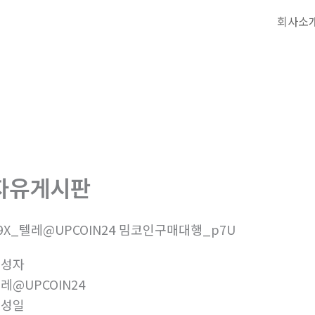
회사소
자유게시판
9X_텔레@UPCOIN24 밈코인구매대행_p7U
작성자
레@UPCOIN24
작성일