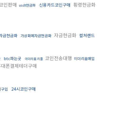
코인판매
횡령현금화
신용카드코인구매
usdt현금화
자금현금화
컬쳐랜드
자금현금화
가상화폐자금현금화
코인전송대행
btc파는곳
곳
이더리움매입
이더리움 리플
대폰결제테더구매
24시코인구매
체구입