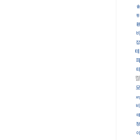
솔
핑
잡
테
x
비
정