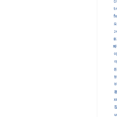
신
t
오
2
중
폐
돈
정
x
u