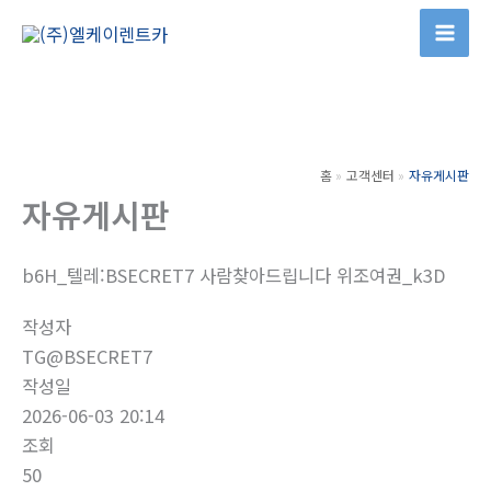
콘
텐
츠
로
건
너
홈
고객센터
자유게시판
뛰
자유게시판
기
b6H_텔레:BSECRET7 사람찾아드립니다 위조여권_k3D
작성자
TG@BSECRET7
작성일
2026-06-03 20:14
조회
50