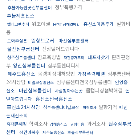
청부폭행가격
후불가능한곳심부름센터
후불제흥신소
위조여권
밀항비
흥신소이용후기
텔레그램추적
몸캠피싱해결방법
용
밀항브로커
마산심부름센터
도와주실분
울산심부름센터
신상털어드립니다
참교육방법
핀리핀청
대포차찾기
청주심부름센터
재판증거조작
부
양산심부름센터
심부름센터디시
제주도흥신소
몸캠피싱대처방법
가정폭력해결
심부름센터
24시상담
심부름센터전국심부름센터
안양흥
비밀보장흥신소
마산심부름센터
몸캠피싱협박해결
신소
돈
사람찾아주는곳
흥신소전국흥신소
받아드립니다
흥신소24시상담
밀항가격
떼인
심부름센터비밀보장
학력조사
돈재산조회
학력조사
과거조사
원주심부름
휴대폰해킹
김해흥신소
밀항비용
센터
상간녀복수
제주도흥신소
후불심부름센터