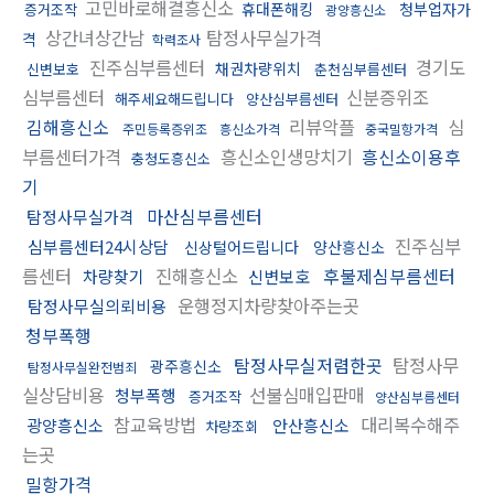
고민바로해결흥신소
휴대폰해킹
청부업자가
증거조작
광양흥신소
상간녀상간남
탐정사무실가격
격
학력조사
진주심부름센터
경기도
채권차량위치
신변보호
춘천심부름센터
심부름센터
신분증위조
해주세요해드립니다
양산심부름센터
김해흥신소
리뷰악플
심
주민등록증위조
흥신소가격
중국밀항가격
부름센터가격
흥신소인생망치기
흥신소이용후
충청도흥신소
기
마산심부름센터
탐정사무실가격
진주심부
심부름센터24시상담
신상털어드립니다
양산흥신소
름센터
진해흥신소
후불제심부름센터
차량찾기
신변보호
운행정지차량찾아주는곳
탐정사무실의뢰비용
청부폭행
탐정사무실저렴한곳
탐정사무
광주흥신소
탐정사무실완전범죄
실상담비용
선불심매입판매
청부폭행
증거조작
양산심부름센터
참교육방법
대리복수해주
광양흥신소
안산흥신소
차량조회
는곳
밀항가격