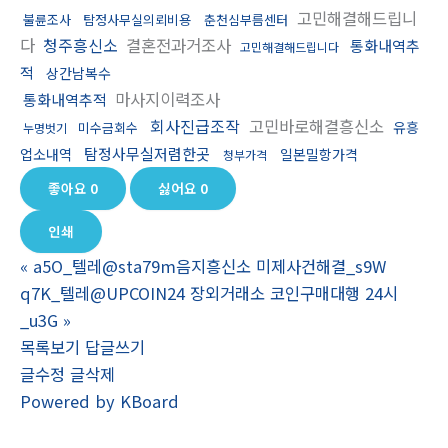
고민해결해드립니
불륜조사
탐정사무실의뢰비용
춘천심부름센터
다
청주흥신소
결혼전과거조사
통화내역추
고민해결해드립니다
적
상간남복수
마사지이력조사
통화내역추적
회사진급조작
고민바로해결흥신소
유흥
미수금회수
누명벗기
탐정사무실저렴한곳
업소내역
일본밀항가격
청부가격
좋아요
0
싫어요
0
인쇄
«
a5O_텔레@sta79m음지흥신소 미제사건해결_s9W
q7K_텔레@UPCOIN24 장외거래소 코인구매대행 24시
_u3G
»
목록보기
답글쓰기
글수정
글삭제
Powered by KBoard