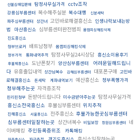
cctv조작
탐정사무실가격
선불심매입판매
복수해주실분
복수대행
강릉심부름센터
신분세탁
고민바로해결흥신소
인생나락보내는방
파주심부름센터
상간녀
심부름센터완전범죄
법
마산흥신소
몸캠피싱해킹삭제
진도흥신소
배트남청부
청부브로커
몸캠피싱해킹삭제
탐정사무실24시상담
흥신소이용후기
통화내역추적
청부가격
도난폰찾기
어려운일해드립니
양산심부름센터
후불제흥신소
다
유흥출입내역
대포폰구매
고민바
상간남복수
김해심부름센터
예산흥신소
청부폭행가격
로해결흥신소
돈세탁
계좌내역보기
청부해주는곳
자격증조작
돈받아드립니다
탐정사무실가격
미수금받아주는곳
핀리핀청부
흥신소전국흥신소
후불심부름센터
위치추적
전주흥신소
후불가능한곳심부름센터
진해흥신소
서울흥신소
심부름센터일잘하는곳
상간녀복수
네
비밀보장
창원심부름센터
이버해킹
주민등록증위조
카톡해킹
흥신소일잘하는곳
경기도흥신소
자금추적
원주흥신소