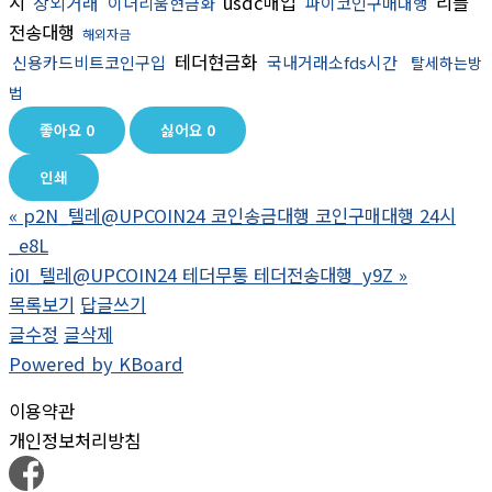
시
장외거래
usdc매입
리플
이더리움현금화
파이코인구매대행
전송대행
해외자금
테더현금화
신용카드비트코인구입
국내거래소fds시간
탈세하는방
법
좋아요
0
싫어요
0
인쇄
«
p2N_텔레@UPCOIN24 코인송금대행 코인구매대행 24시
_e8L
i0I_텔레@UPCOIN24 테더무통 테더전송대행_y9Z
»
목록보기
답글쓰기
글수정
글삭제
Powered by KBoard
이용약관
개인정보처리방침