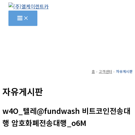
콘
텐
츠
로
건
너
뛰
기
홈
고객센터
자유게시판
자유게시판
w4O_텔레@fundwash 비트코인전송대
행 암호화폐전송대행_o6M