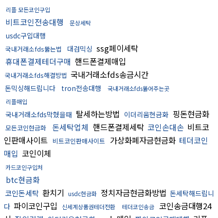
리플 모든코인구입
비트코인전송대행
문상세탁
usdc구입대행
ssg페이세탁
대검믹싱
국내거래소fds뚫는법
휴대폰결제테더구매
핸드폰결제매입
국내거래소fds송금시간
국내거래소fds해결방법
돈믹싱해드립니다
tron전송대행
국내거래소fds뚫어주는곳
리플매입
탈세하는방법
핑돈현금화
국내거래소fds막혔을때
이더리움현금화
돈세탁업체
핸드폰결제세탁
코인손대손
비트코
모든코인현금화
인판매사이트
가상화폐자금현금화
테더코인
비트코인판매사이트
매입
코인이체
카드코인구입처
btc현금화
환치기
정치자금현금화방법
코인돈세탁
돈세탁해드립니
usdc현금화
파이코인구입
코인송금대행24
다
신세계상품권테더전환
테더코인송금