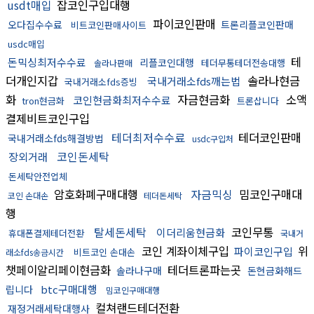
usdt매입
잡코인구입대행
파이코인판매
오다집수수료
트론리플코인판매
비트코인판매사이트
usdc매입
테
돈믹싱최저수수료
리플코인대행
테더무통테더전송대행
솔라나판매
더개인지갑
솔라나현금
국내거래소fds깨는법
국내거래소fds증빙
화
자금현금화
소액
코인현금화최저수수료
tron현금화
트론삽니다
결제비트코인구입
테더최저수수료
테더코인판매
국내거래소fds해결방법
usdc구입처
코인돈세탁
장외거래
돈세탁안전업체
암호화폐구매대행
자금믹싱
밈코인구매대
코인 손대손
테더돈세탁
행
탈세돈세탁
코인무통
이더리움현금화
휴대폰결제테더전환
국내거
코인 계좌이체구입
위
파이코인구입
비트코인 손대손
래소fds송금시간
챗페이알리페이현금화
테더트론파는곳
솔라나구매
돈현금화해드
btc구매대행
립니다
밈코인구매대행
컬쳐랜드테더전환
재정거래세탁대행사