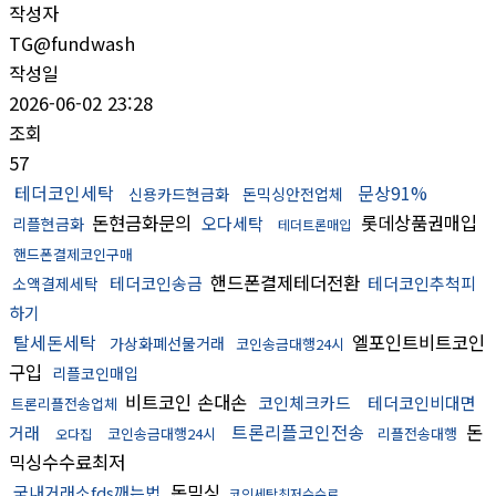
작성자
TG@fundwash
작성일
2026-06-02 23:28
조회
57
테더코인세탁
문상91%
신용카드현금화
돈믹싱안전업체
돈현금화문의
롯데상품권매입
오다세탁
리플현금화
테더트론매입
핸드폰결제코인구매
핸드폰결제테더전환
테더코인송금
테더코인추척피
소액결제세탁
하기
탈세돈세탁
엘포인트비트코인
가상화폐선물거래
코인송금대행24시
구입
리플코인매입
비트코인 손대손
코인체크카드
테더코인비대면
트론리플전송업체
트론리플코인전송
돈
거래
코인송금대행24시
리플전송대행
오다집
믹싱수수료최저
돈믹싱
국내거래소fds깨는법
코인세탁최저수수료