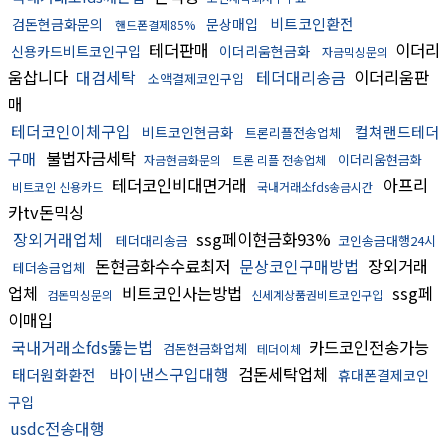
비트코인환전
검돈현금화문의
문상매입
핸드폰결제85%
테더판매
이더리
신용카드비트코인구입
이더리움현금화
자금믹싱문의
움삽니다
대검세탁
테더대리송금
이더리움판
소액결제코인구입
매
테더코인이체구입
컬쳐랜드테더
비트코인현금화
트론리플전송업체
불법자금세탁
구매
이더리움현금화
자금현금화문의
트론 리플 전송업체
테더코인비대면거래
아프리
비트코인 신용카드
국내거래소fds송금시간
카tv돈믹싱
장외거래업체
ssg페이현금화93%
테더대리송금
코인송금대행24시
돈현금화수수료최저
문상코인구매방법
장외거래
테더송금업체
업체
비트코인사는방법
ssg페
검돈믹싱문의
신세계상품권비트코인구입
이매입
국내거래소fds뚫는법
카드코인전송가능
검돈현금화업체
테더이체
바이낸스구입대행
검돈세탁업체
태더원화환전
휴대폰결제코인
구입
usdc전송대행