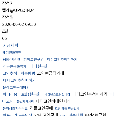
작성자
텔레@UPCOIN24
작성일
2026-06-02 09:10
조회
65
자금세탁
테더원화환전
파이코인구입
테더코인추척피하기
테더수사기관
테더현금화
검돈현금화업체
코인현금직거래
코인추적피하는방법
테더코인추척피하기
문상코인구매방법
usdt현금화
테더코인추척피하기
파
이더리움
바이낸스코인삽니다
이코인
테더코인비대면거래
불법자금세탁
리플코인구매
돈믹싱최저수수료
트론 리플 전송업체
24시코인구매
usdc현금화
아프리카tv돈믹싱
usdc전송대행