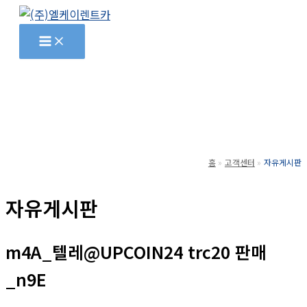
콘
텐
츠
로
건
너
뛰
기
홈
고객센터
자유게시판
자유게시판
m4A_텔레@UPCOIN24 trc20 판매
_n9E