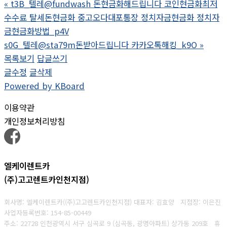
«
t3B_텔레@fundwash 돈현금화해드립니다 코인현금화최저
수수료 탈세돈현금화 중고오다대포통장 정치자금현금화 정치자
금현금화방법_p4V
s0G_텔레@sta79m돈받아드립니다 카카오톡해킹_k9O
»
목록보기
답글쓰기
글수정
글삭제
Powered by KBoard
이용약관
개인정보처리방침
엘케이렌트카
(주)고고렌트카인천지점)
회사명: 엘케이렌트카((주)고고렌트카인천지점) 대표자: 김효양 지점장: 이은진
사업자등록번호:
154-85-00449
주소: 22728 인천광역시 서구 심곡로 9 (심곡동, 광명아파트) 상가동 209호 휴