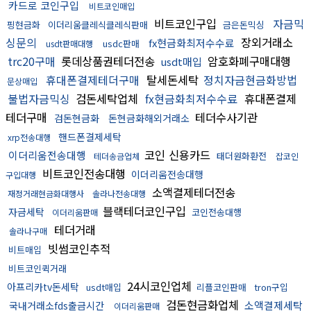
카드로 코인구입
비트코인매입
비트코인구입
자금믹
핑현금화
이더리움클레식클레식판매
금은돈믹싱
싱문의
장외거래소
fx현금화최저수수료
usdc판매
usdt판매대행
trc20구매
롯데상품권테더전송
암호화폐구매대행
usdt매입
휴대폰결제테더구매
탈세돈세탁
정치자금현금화방법
문상매입
불법자금믹싱
검돈세탁업체
fx현금화최저수수료
휴대폰결제
테더구매
테더수사기관
검돈현금화
돈현금화해외거래소
핸드폰결제세탁
xrp전송대행
코인 신용카드
이더리움전송대행
태더원화환전
테더송금업체
잡코인
비트코인전송대행
이더리움전송대행
구입대행
소액결제테더전송
재정거래현금화대행사
솔라나전송대행
블랙테더코인구입
자금세탁
코인전송대행
이더리움판매
테더거래
솔라나구매
빗썸코인추적
비트매입
비트코인퀵거래
24시코인업체
아프리카tv돈세탁
usdt매입
리플코인판매
tron구입
검돈현금화업체
소액결제세탁
국내거래소fds출금시간
이더리움판매