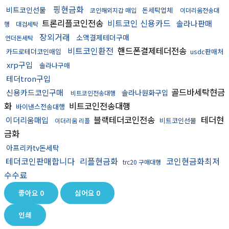
핑현금화
비트코인선물
돈세탁업체
코인해외지갑 매입
이더리움전송대
트론리플코인전송
비트코인 신용카드
솔라나판매
행
대검세탁
장외거래
소액결제테더구매
언더돈세탁
비트코인환전
핸드폰결제테더전송
카드로테더코인매입
usdc판매처
xrp구입
솔라나구매
테더tron구입
골드바세탁현금
신용카드코인구매
솔라나원화구입
비트코인전송대행
화
비트코인전송대행
바이낸스전송대행
블랙테더코인전송
테더현
이더리움매입
비트코인선물
이더리움 리플
금화
아프리카tv돈세탁
테더코인판매합니다
리플현금화
코인현금화최저
trc20 구매대행
수수료
좋아요
0
싫어요
0
인쇄