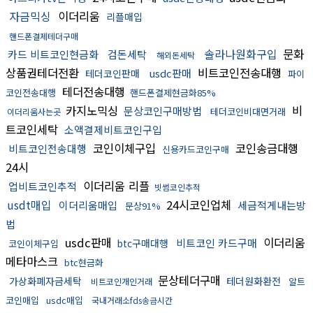
자금믹싱
이더리움
리플매입
핸드폰결제테더구매
솔라나원화구입
문화
카드 비트코인현금화
검돈세탁
해외돈세탁
상품권테더전환
비트코인전송대행
usdc판매
테더코인판매
파이
테더전송대행
코인전송대행
핸드폰결제현금화85%
카지노믹싱
비
문상코인구매방법
테더코인비대면거래
이더리움사는곳
트코인세탁
소액결제비트코인구입
코인이체구입
코인송금대행
비트코인전송대행
신용카드코인구매
24시
이더리움 리플
업비트코인추적
빗썸코인추적
usdt매입
24시코인업체
이더리움매입
세금적게내는방
문상91%
법
usdc판매
이더리움
비트코인 카드구매
btc구매대행
코인이체구입
메타마스크
btc현금화
문상테더구매
가상화폐자금세탁
테더원화환전
알트
비트코인개인거래
코인매입
usdc매입
국내거래소fds송금시간