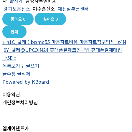
사
환치기
탐정사무실비용
경기도흥신소
여수흥신소
대전심부름센터
좋아요
0
싫어요
0
인쇄
«
h1C_텔레 : bpmc55 마운자로비용 마운자로직구업체_z4N
j9Y_텔레@UPCOIN24 휴대폰결제코인구입 휴대폰결제매입
_r5E
»
목록보기
답글쓰기
글수정
글삭제
Powered by KBoard
이용약관
개인정보처리방침
엘케이렌트카