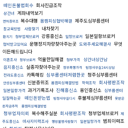
떼인돈불법회수
회사진급조작
계좌내역보기
상간녀
복수대행
제주도심부름센터
몸캠피싱협박해결
면허증위조
내차찾기
사람찾기
참교육방법
강릉흥신소
일본밀항브로커
청부업체브로커
밀항브로커
환치기
운행정지차량찾아주는곳
무엇
도와주세요해결사
협박받고있어요
이든해드립니다
억울한일해결
상간녀상간남
이혼조사
청부가격
청부브로커
실종자찾아주는곳
음지흥신소
청부폭행가격
탐정사무실24시상담
카톡해킹
심부름센터저렴한곳
청주심부름센터
전라도흥신소
신분증위조
회사평판조작
몸캠피싱해결방법
학력조작
안성심부름센터
과거기록조사
진해흥신소
용인흥신소
일본밀항가격
심부름센터
떼인돈받는법
후불제심부름센터
일잘하는곳
탐정사무실디시
못받은
돈자금추적
몸캠피싱해결방법
청부업자의뢰
복수해주실분
회사평판조작
청부업체브로커
제
범죄이력조
마사지이력조사
주도흥신소
일본밀항가격
행방불명사람찾기