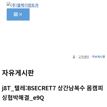
콘
텐
츠
로
건
너
뛰
기
홈
고객센터
자유게시판
자유게시판
j8T_텔레:BSECRET7 상간남복수 몸캠피
싱협박해결_e9Q