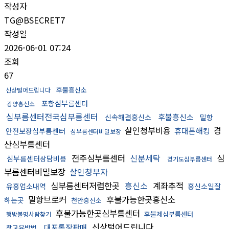
작성자
TG@BSECRET7
작성일
2026-06-01 07:24
조회
67
후불흥신소
신상털어드립니다
포항심부름센터
광양흥신소
심부름센터전국심부름센터
후불흥신소
신속해결흥신소
밀항
살인청부비용
경
휴대폰해킹
안전보장심부름센터
심부름센터비밀보장
산심부름센터
전주심부름센터
신분세탁
심
심부름센터상담비용
경기도심부름센터
부름센터비밀보장
살인청부자
심부름센터저렴한곳
흥신소
계좌추적
유흥업소내역
흥신소일잘
밀항브로커
후불가능한곳흥신소
하는곳
천안흥신소
후불가능한곳심부름센터
후불제심부름센터
행방불명사람찾기
신상털어드립니다
대포통장판매
참교육방법