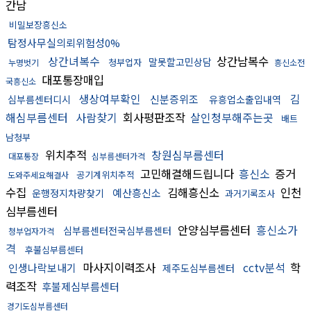
간남
비밀보장흥신소
탐정사무실의뢰위험성0%
상간녀복수
상간남복수
말못할고민상담
청부업자
누명벗기
흥신소전
대포통장매입
국흥신소
생상여부확인
김
신분증위조
심부름센터디시
유흥업소출입내역
해심부름센터
사람찾기
회사평판조작
살인청부해주는곳
배트
남청부
위치추적
창원심부름센터
대포통장
심부름센터가격
고민해결해드립니다
흥신소
증거
공기계위치추적
도와주세요해결사
수집
김해흥신소
인천
예산흥신소
운행정지차량찾기
과거기록조사
심부름센터
안양심부름센터
흥신소가
심부름센터전국심부름센터
청부업자가격
격
후불심부름센터
마사지이력조사
cctv분석
학
인생나락보내기
제주도심부름센터
력조작
후불제심부름센터
경기도심부름센터