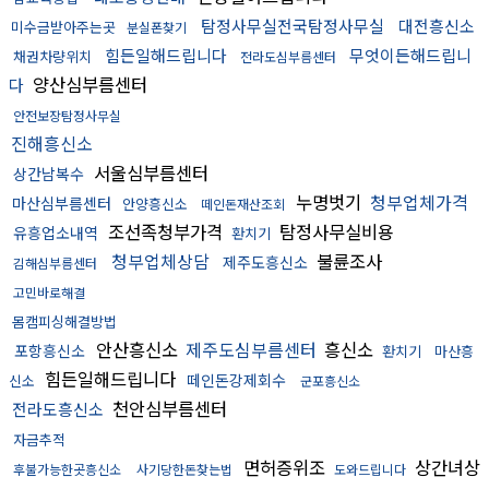
탐정사무실전국탐정사무실
대전흥신소
미수금받아주는곳
분실폰찾기
힘든일해드립니다
무엇이든해드립니
채권차량위치
전라도심부름센터
양산심부름센터
다
안전보장탐정사무실
진해흥신소
서울심부름센터
상간남복수
누명벗기
청부업체가격
마산심부름센터
안양흥신소
떼인돈재산조회
조선족청부가격
탐정사무실비용
유흥업소내역
환치기
청부업체상담
불륜조사
제주도흥신소
김해심부름센터
고민바로해결
몸캠피싱해결방법
안산흥신소
제주도심부름센터
흥신소
포항흥신소
환치기
마산흥
힘든일해드립니다
떼인돈강제회수
신소
군포흥신소
천안심부름센터
전라도흥신소
자금추적
면허증위조
상간녀상
후불가능한곳흥신소
사기당한돈찾는법
도와드립니다