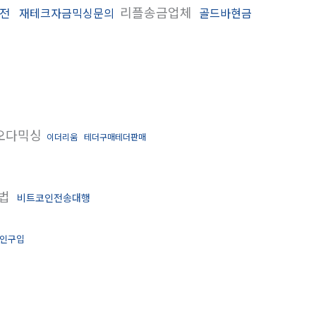
리플송금업체
전
재테크자금믹싱문의
골드바현금
오다믹싱
이더리움
테더구매테더판매
는법
비트코인전송대행
인구입