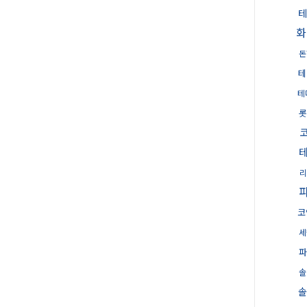
테
화
돈
테
테
롯
리
코
세
파
솔