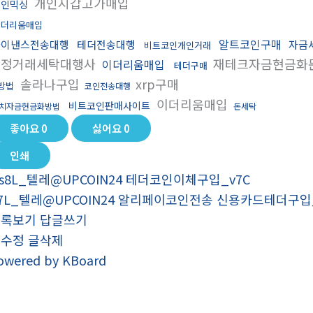
개인지갑고가매입
코인믹싱
이더리움매입
알트코인구매
바이낸스전송대행
테더전송대행
자금
비트코인개인거래
재정거래세탁대행사
재테크자금현금화
이더리움매입
테더구매
솔라나구입
xrp구매
방법
코인전송대행
이더리움매입
비트코인판매사이트
치자금현금화방법
돈세탁
좋아요
0
싫어요
0
인쇄
s8L_텔레@UPCOIN24 테더코인이체구입_v7C
7L_텔레@UPCOIN24 알리페이코인전송 신용카드테더구입
목록보기
답글쓰기
글수정
글삭제
owered by KBoard