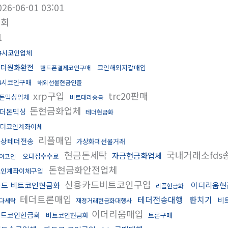
026-06-01 03:01
조회
1
4시코인업체
테더원화환전
코인해외지갑매입
핸드폰결제코인구매
4시코인구매
해외선물현금인출
xrp구입
trc20판매
돈믹싱업체
비트대리송금
돈현금화업체
더돈믹싱
테더현금화
더코인계좌이체
리플매입
문상테더전송
가상화폐선물거래
현금돈세탁
국내거래소fds
자금현금화업체
오다집수수료
이코인
돈현금화안전업체
코인계좌이체구입
신용카드비트코인구입
카드 비트코인현금화
이더리움현
리플현금화
테더트론매입
테더전송대행
환치기
비
다세탁
재정거래현금화대행사
이더리움매입
비트코인현금화
비트코인현금화
트론구매