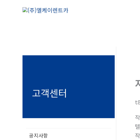
콘
텐
츠
로
건
너
뛰
기
고객센터
t
텔
공지사항