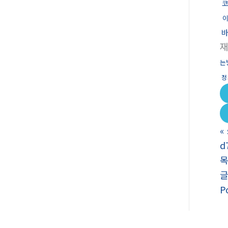
는
정
«
d
P