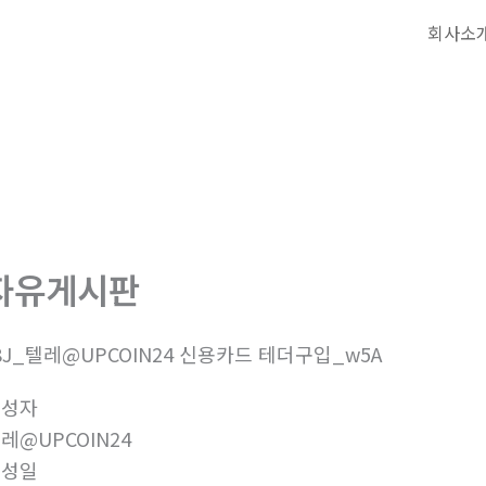
회사소
자유게시판
8J_텔레@UPCOIN24 신용카드 테더구입_w5A
작성자
레@UPCOIN24
작성일