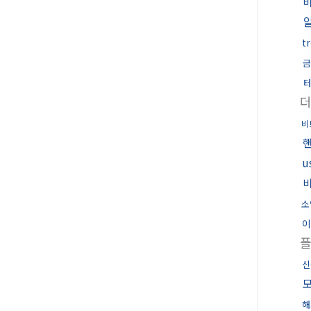
t
금
비
u
소
이
신
해