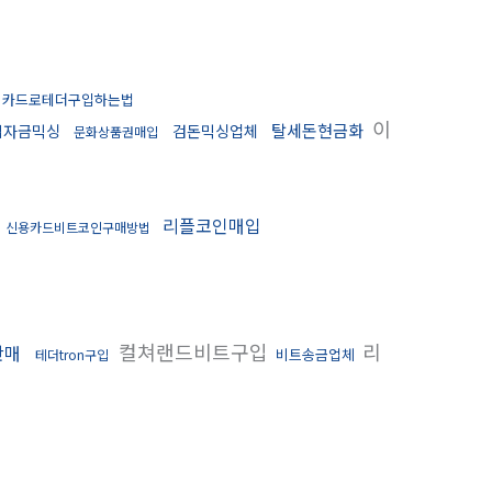
카드로테더구입하는법
이
탈세돈현금화
법자금믹싱
검돈믹싱업체
문화상품권매입
매
리플코인매입
신용카드비트코인구매방법
컬쳐랜드비트구입
리
판매
비트송금업체
테더tron구입