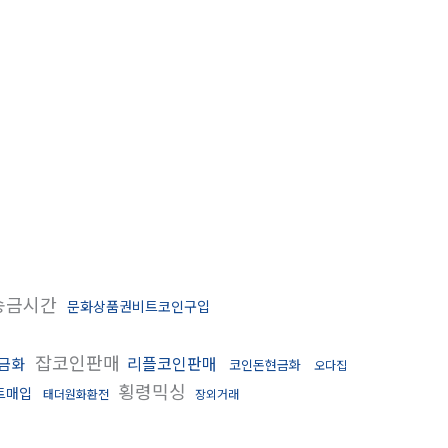
송금시간
문화상품권비트코인구입
잡코인판매
리플코인판매
금화
코인돈현금화
오다집
횡령믹싱
트매입
태더원화환전
장외거래