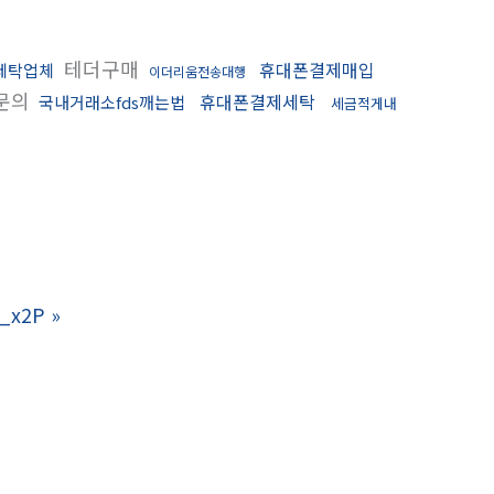
테더구매
휴대폰결제매입
세탁업체
이더리움전송대행
문의
휴대폰결제세탁
국내거래소fds깨는법
세금적게내
_x2P
»