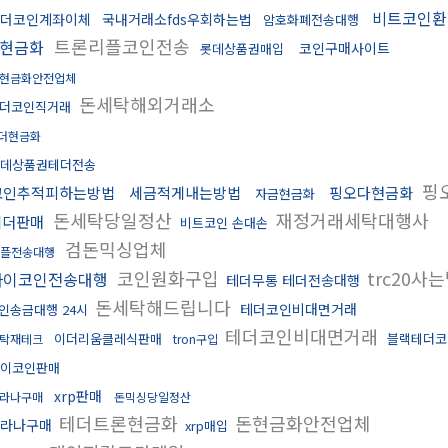
비트코인환
더코인계좌이체
국내거래소fds우회하는법
암호화폐전송대행
트론리플코인전송
현금화
코인구매사이트
롯데상품권매입
현금화안전업체
돈세탁해외거래소
더코인직거래
더현금화
데상품권테더전송
핑
코인추적피하는방법
세금적게내는방법
핑오다현금화
자금현금화
돈세탁당일정산
재정거래세탁대행사
테더판매
비트코인 손대손
검돈믹싱업체
플전송대행
코인원화구입
trc20사
파이코인전송대행
테더무통 테더전송대행
돈세탁해드립니다
테더코인비대면거래
인송금대행 24시
테더코인비대면거래
이더리움클레식판매
블랙테더코
탁재테크
tron구입
이코인판매
xrp판매
라나구매
돈믹싱당일정산
테더트론현금화
돈현금화안전업체
솔라나구매
xrp매입