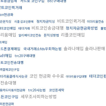
비트송금업체
카드로 코인구입
btc구매대행
알트코인퀵거래
ron현금화
비트코인퀵거래
정치자금믹싱
은돈믹싱
이더리움전송
리플 잡코인판매
비트코인송금대행
정치자금현금화방법
테더코인매입
불
테더거래
더리움매입
리플코인매입
돈믹싱방법
알리페이코인전송
트매입
솔라나매입 솔라나판
핸드폰결제매입
국내거래소fds우회하는법
sdt매입
trc20구매대행
비트코인전송대행
액결제코인구입
코인 현금화 수수료
테더코인
더리움클레식사는곳
이더리움구입대행
플전송대행
trc20사는법
코인돈세탁
용카드미동의현금화
세무조사피하는방법
모든코인구입
외돈현금화