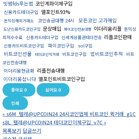
빗썸fds푸는법
코인계좌이체구입
엘포인트93%
신용카드테더구입
모든코인 고가매입
코인송금대행 24시
돈믹싱해외거래소
문상매입
이더리움리플
돈믹싱
도난신용카드코인구입
파이코인전송대행
리플코인판매
최저수수료
신용카드테더구입
신세계상품권테더전송
파이코인구입
신용카드비트코인구입
sol구입
비트코인선물
업비트코인추적
비트코인구입
비트
테더코인직거래
코인전송대행
리플전송대행
이더리움현금화
이더리움삽니다
엘포인트비트코인구입
좋아요
0
싫어요
0
인쇄
«
s6M_텔레@UPCOIN24 24시코인업체 비트코인 퀵거래_g1C
s8L_텔레@UPCOIN24 테더코인이체구입_v7C
»
목록보기
답글쓰기