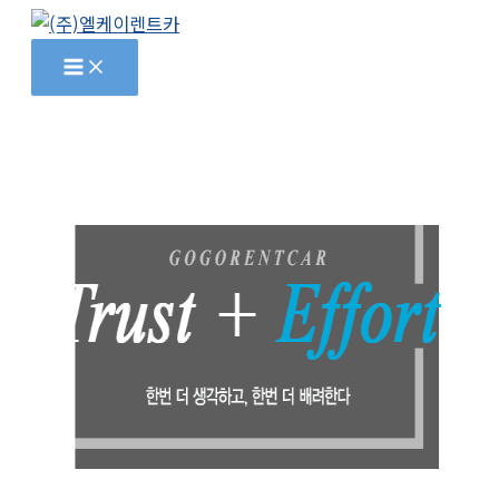
콘
텐
츠
로
건
너
뛰
기