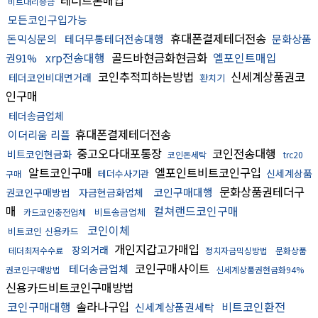
테더트론매입
비트대리송금
모든코인구입가능
휴대폰결제테더전송
돈믹싱문의
테더무통테더전송대행
문화상품
xrp전송대행
골드바현금화현금화
엘포인트매입
권91%
코인추적피하는방법
신세계상품권코
테더코인비대면거래
환치기
인구매
테더송금업체
휴대폰결제테더전송
이더리움 리플
중고오다대포통장
코인전송대행
비트코인현금화
코인돈세탁
trc20
알트코인구매
엘포인트비트코인구입
신세계상품
테더수사기관
구매
문화상품권테더구
코인구매대행
권코인구매방법
자금현금화업체
매
컬쳐랜드코인구매
비트송금업체
카드코인충전업체
코인이체
비트코인 신용카드
개인지갑고가매입
장외거래
테더최저수수료
정치자금믹싱방법
문화상품
코인구매사이트
테더송금업체
권코인구매방법
신세계상품권현금화94%
신용카드비트코인구매방법
코인구매대행
솔라나구입
비트코인환전
신세계상품권세탁