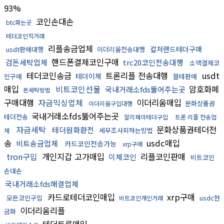
93%
코인손대손
btc파는곳
테더코인직거래
리플송금업체
컬쳐랜드테더구매
usdt판매대행
이더리움전송대행
핸드폰결제코인구매
검돈세탁업체
trc20코인전송대행
소액결제코
테더코인송금
트론리플 전송대행
usdt
테더이체
인구매
블테판매
매입
비트코인선물
암호화폐
국내거래소fds뚫어주는곳
돈세탁방법
구매대행
자금믹싱업체
이더리움매입
문화상품권
이더리움구입대행
국내거래소fds뚫어주는곳
테더전송
알리페이테더구입
트론 리플 전송업
자금세탁
문화상품권테더전
테더원화환전
세무조사피하는방법
체
송
usdc매입
비트송금업체
카드코인전송가능
xrp구매
tron구입
개인지갑 고가매입
리플코인판매
이체코인
비트코인
손대손
국내거래소fds해결업체
카드로테더코인매입
xrp구매
모든코인구입
usdc현
비트코인개인거래
이더리움리플
금화