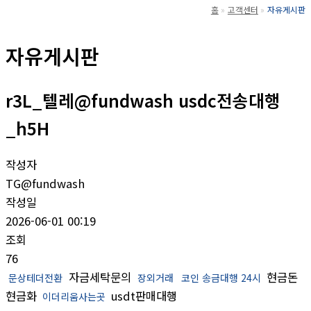
홈
고객센터
자유게시판
자유게시판
r3L_텔레@fundwash usdc전송대행
_h5H
작성자
TG@fundwash
작성일
2026-06-01 00:19
조회
76
자금세탁문의
현금돈
문상테더전환
장외거래
코인 송금대행 24시
현금화
usdt판매대행
이더리움사는곳