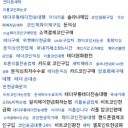
언더돈세탁
리플코인파는곳
테더무통테더전송대행
솔라나매입
이더리움
코인원화구입
가상
코인계좌이체구입
돈믹싱
화폐자금세탁
소액결제코인구매
ssg페이코인구매방법
테더구매
위챗페이현금화
usdc구입처
파이코인사는곳
횡령믹싱
돈믹싱안전업체
국내거래소fds시간
개인지갑고가매입
해외선물현
테더원화환전
테더코인믹싱
금인출
리플코인대행
카드로 코인구입
트론리플전송업체
세탁재테크
솔라나현금화 sol현
돈믹싱최저수수료
카드코인구매
암호화폐구매
테더돈믹싱
금화
대행
테더 손대손
돈현금화문의
테더무통테더전송대행
국내거래
비트코인사는방법
돈세탁수수료최저
알리페이현금화하는법
비트코인현
리플송금업체
소fds피하는법
금화
리플 잡코인판매
리플삽니다
테더무통테더전송대행
이더리움
파이코인전송대행
핸드폰결제코
코인현금직거래
소액결제비트구입
인구입
비트코인환전
엘포인트현금화
코인송금대행 24시
세탁