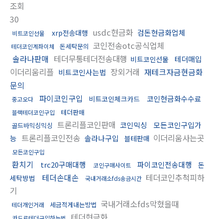
조회
30
usdc현금화
검돈현금화업체
xrp전송대행
비트코인선물
코인전송otc공식업체
돈세탁문의
테더코인계좌이체
솔라나판매
테더무통테더전송대행
테더매입
비트코인선물
이더리움리플
장외거래
재테크자금현금화
비트코인사는법
문의
파이코인구입
코인현금화수수료
비트코인체크카드
중고오다
테더판매
블랙테더코인구입
트론리플코인판매
코인믹싱
모든코인구입가
골드바믹싱믹싱
트론리플코인전송
이더리움사는곳
능
솔라나구입
블테판매
모든코인구입
환치기
trc20구매대행
파이코인전송대행
돈
코인구매사이트
테더손대손
테더코인추척피하
세탁방법
국내거래소fds송금시간
기
국내거래소fds막혔을때
세금적게내는방법
테더개인거래
테더현금화
카드로테더구입하는법