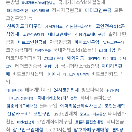
는방법
국내거래소fds해결업체
국내거래소fds해결방법
정치자금현금화
테더코인송금
모든
태더원화환전
믹싱재테크
코인구입가능
신용카드테더구입
코인전송otc공
검돈현금화업체
세탁재테크
식업체
솔라나현
테더코인세탁
신용카드테더구입
코인전송대행
금화
자금현금화
비트코인현금화
파이코인구입
알트코인구매
코인송금대리
국내거래소fds뚫는법
테
usdt매입
자금현금화
더코인추척피하기
해외자금
알트코인구매
대검믹싱
테더매입
이체
테더코인송금
국내거래소fds증빙
이더리움판
횡령믹싱
코인
비트코인사는법
비트코인카드구
매
테더이체
테더코인계좌이체
입
테더개인지갑
핑오다믹싱
24시코인업체
테더현금화
횡령세탁
테더트론파는곳
국내거래소fds피하는법
파이코인전송대행
블테구입
이더리움클레식사는곳
코인돈세탁
암호화폐구매대행
신용카드비트코인구입
usdc판매처
태더원화
중고오다대포통장
환전
코인계좌이체구입
테더현금
트론리플전송대행
usdc현금화
화
잡코인구입대행
trc20사는법
암호화폐구매대행
돈믹싱