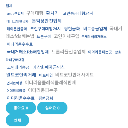
업체
구매대행
환치기
코인송금대행24시
usdc구입처
돈믹싱안전업체
테더코인현금화
국내거
핑현금화
비트송금업체
코인구매대행24시
해외돈현금화
래소fds깨는법
코인이체구입
트론구매
돈세탁해외거래소
이더리움수수료
트론리플전송업체
국내거래소fds해결업체
이더리움파는곳
암호
화폐구매대행
가상화폐자금믹싱
코인대리송금
알트코인퀵거래
비트코인판매사이트
비트매입
이더리움클레식클레식판매
언더돈믹싱
이더리움파는곳
이더리움리플
이더리움수수료
핑현금화
좋아요
0
싫어요
0
인쇄