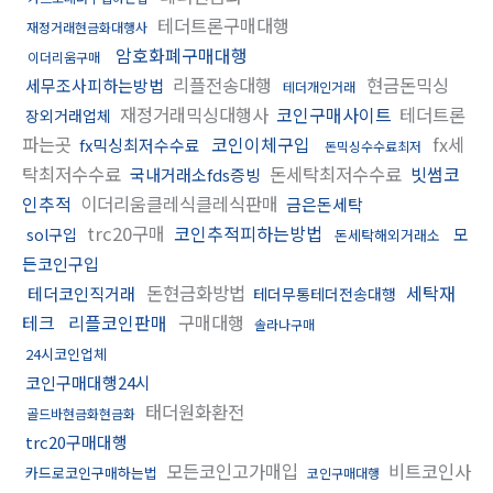
테더트론구매대행
재정거래현금화대행사
암호화폐구매대행
이더리움구매
리플전송대행
현금돈믹싱
세무조사피하는방법
테더개인거래
재정거래믹싱대행사
코인구매사이트
테더트론
장외거래업체
파는곳
코인이체구입
fx세
fx믹싱최저수수료
돈믹싱수수료최저
탁최저수수료
돈세탁최저수수료
빗썸코
국내거래소fds증빙
인추적
이더리움클레식클레식판매
금은돈세탁
trc20구매
코인추적피하는방법
모
sol구입
돈세탁해외거래소
든코인구입
돈현금화방법
세탁재
테더코인직거래
테더무통테더전송대행
테크
리플코인판매
구매대행
솔라나구매
24시코인업체
코인구매대행24시
태더원화환전
골드바현금화현금화
trc20구매대행
모든코인고가매입
비트코인사
카드로코인구매하는법
코인구매대행