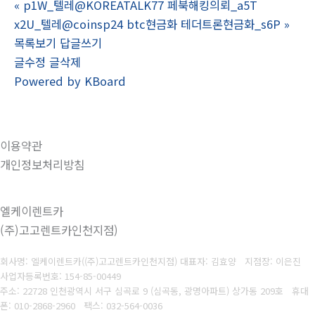
«
p1W_텔레@KOREATALK77 페북해킹의뢰_a5T
x2U_텔레@coinsp24 btc현금화 테더트론현금화_s6P
»
목록보기
답글쓰기
글수정
글삭제
Powered by KBoard
이용약관
개인정보처리방침
엘케이렌트카
(주)고고렌트카인천지점)
회사명: 엘케이렌트카((주)고고렌트카인천지점) 대표자: 김효양 지점장: 이은진
사업자등록번호:
154-85-00449
주소: 22728 인천광역시 서구 심곡로 9 (심곡동, 광명아파트) 상가동 209호 휴대
폰
: 010-2868-2960
팩스:
032-564-0036