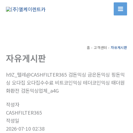
콘
텐
츠
로
건
너
홈
고객센터
자유게시판
뛰
자유게시판
기
h9Z_텔레@CASHFILTER365 검돈믹싱 금은돈믹싱 핑돈믹
싱 오다집 오다집수수료 비트코인믹싱 테더코인믹싱 태더원
화환전 검돈믹싱업체_a4G
작성자
CASHFILTER365
작성일
2026-07-10 02:38