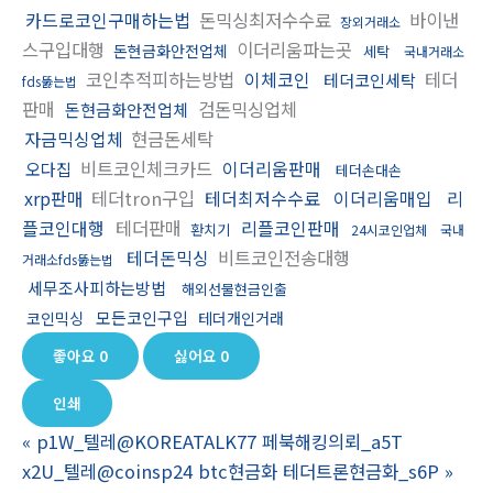
카드로코인구매하는법
돈믹싱최저수수료
바이낸
장외거래소
스구입대행
이더리움파는곳
돈현금화안전업체
세탁
국내거래소
코인추적피하는방법
이체코인
테더
테더코인세탁
fds뚫는법
판매
검돈믹싱업체
돈현금화안전업체
자금믹싱업체
현금돈세탁
비트코인체크카드
이더리움판매
오다집
테더손대손
xrp판매
테더tron구입
테더최저수수료
이더리움매입
리
플코인대행
테더판매
리플코인판매
환치기
24시코인업체
국내
테더돈믹싱
비트코인전송대행
거래소fds뚫는법
세무조사피하는방법
해외선물현금인출
모든코인구입
코인믹싱
테더개인거래
좋아요
0
싫어요
0
인쇄
«
p1W_텔레@KOREATALK77 페북해킹의뢰_a5T
x2U_텔레@coinsp24 btc현금화 테더트론현금화_s6P
»