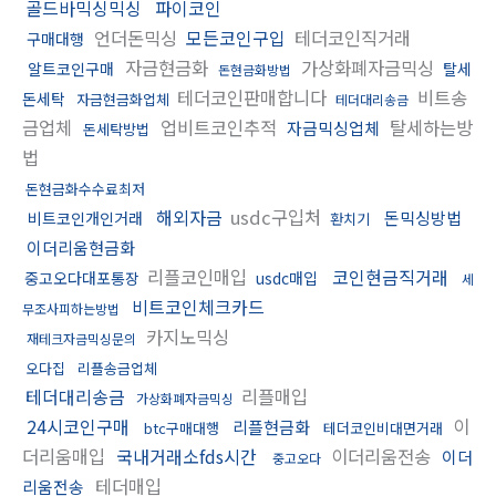
골드바믹싱믹싱
파이코인
언더돈믹싱
모든코인구입
테더코인직거래
구매대행
자금현금화
가상화폐자금믹싱
알트코인구매
탈세
돈현금화방법
테더코인판매합니다
비트송
돈세탁
자금현금화업체
테더대리송금
금업체
업비트코인추적
탈세하는방
자금믹싱업체
돈세탁방법
법
돈현금화수수료최저
해외자금
usdc구입처
돈믹싱방법
비트코인개인거래
환치기
이더리움현금화
리플코인매입
코인현금직거래
중고오다대포통장
usdc매입
세
비트코인체크카드
무조사피하는방법
카지노믹싱
재테크자금믹싱문의
오다집
리플송금업체
테더대리송금
리플매입
가상화폐자금믹싱
24시코인구매
이
리플현금화
btc구매대행
테더코인비대면거래
더리움매입
국내거래소fds시간
이더리움전송
이더
중고오다
테더매입
리움전송