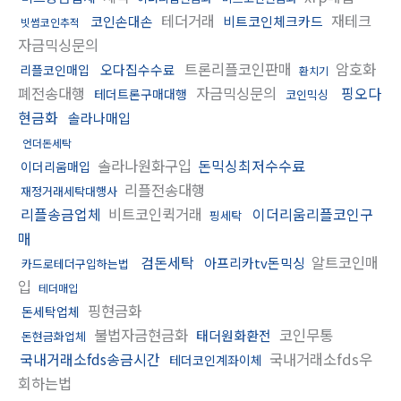
테더거래
재테크
코인손대손
비트코인체크카드
빗썸코인추적
자금믹싱문의
트론리플코인판매
암호화
오다집수수료
리플코인매입
환치기
폐전송대행
자금믹싱문의
핑오다
테더트론구매대행
코인믹싱
현금화
솔라나매입
언더돈세탁
솔라나원화구입
돈믹싱최저수수료
이더리움매입
리플전송대행
재정거래세탁대행사
리플송금업체
비트코인퀵거래
이더리움리플코인구
핑세탁
매
검돈세탁
알트코인매
아프리카tv돈믹싱
카드로테더구입하는법
입
테더매입
핑현금화
돈세탁업체
불법자금현금화
코인무통
태더원화환전
돈현금화업체
국내거래소fds송금시간
국내거래소fds우
테더코인계좌이체
회하는법