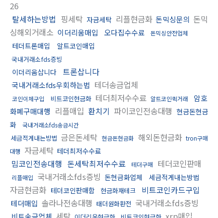
26
탈세하는방법
핑세탁
리플현금화
돈믹
돈믹싱문의
자금세탁
싱해외거래소
이더리움매입
오다집수수료
돈믹싱안전업체
테더트론매입
알트코인매입
국내거래소fds증빙
트론삽니다
이더리움삽니다
테더송금업체
국내거래소fds우회하는법
테더최저수수료
암호
비트코인현금화
코인이체구입
알트코인퀵거래
리플매입
환치기
파이코인전송대행
화폐구매대행
현금돈현금
화
국내거래소fds송금시간
금은돈세탁
해외돈현금화
세금적게내는방법
현금돈현금화
tron구매
자금세탁
테더최저수수료
대행
밈코인전송대행
돈세탁최저수수료
테더코인판매
테더구매
국내거래소fds증빙
돈현금화업체
세금적게내는방법
리플매입
자금현금화
비트코인카드구입
테더코인판매함
현금화재테크
솔라나전송대행
국내거래소fds증빙
테더매입
태더원화환전
세탁
xrp매입
비트송금업체
이더리움현금화
비트코인현금화