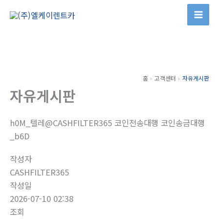
콘
텐
츠
로
건
너
홈
고객센터
자유게시판
뛰
자유게시판
기
h0M_텔레@CASHFILTER365 코인전송대행 코인송금대행
_b6D
작성자
CASHFILTER365
작성일
2026-07-10 02:38
조회