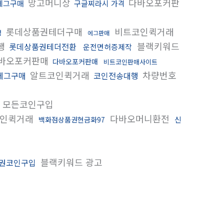
망고머니상
다바오포커판
에그구매
구글찌라시 가격
롯데상품권테더구매
비트코인퀵거래
행
에그판매
행
블랙키워드
롯데상품권테더전환
운전면허증제작
바오포커판매
다바오포커판매
비트코인판매사이트
알트코인퀵거래
차량번호
에그구매
코인전송대행
 모든코인구입
인퀵거래
다바오머니환전
신
백화점상품권현금화97
블랙키워드 광고
권코인구입