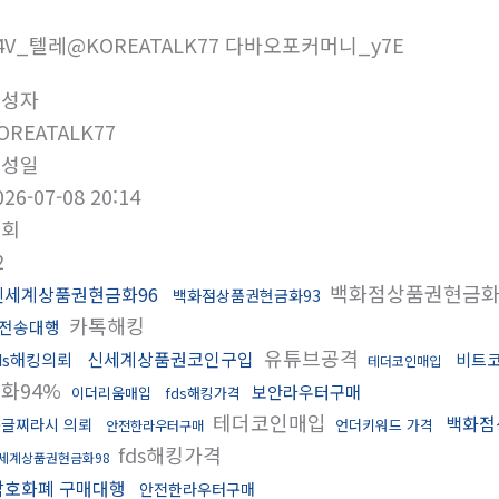
4V_텔레@KOREATALK77 다바오포커머니_y7E
작성자
OREATALK77
작성일
026-07-08 20:14
조회
2
백화점상품권현금화
신세계상품권현금화96
백화점상품권현금화93
카톡해킹
전송대행
유튜브공격
신세계상품권코인구입
ds해킹의뢰
비트
테더코인매입
화94%
보안라우터구매
이더리움매입
fds해킹가격
테더코인매입
백화점
글찌라시 의뢰
언더키워드 가격
안전한라우터구매
fds해킹가격
세계상품권현금화98
암호화폐 구매대행
안전한라우터구매