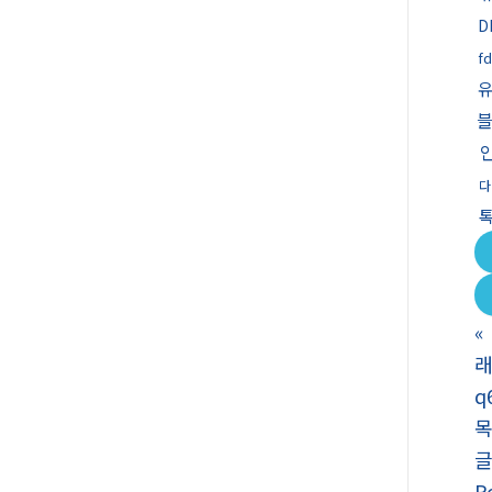
D
f
블
다
«
래
q
P