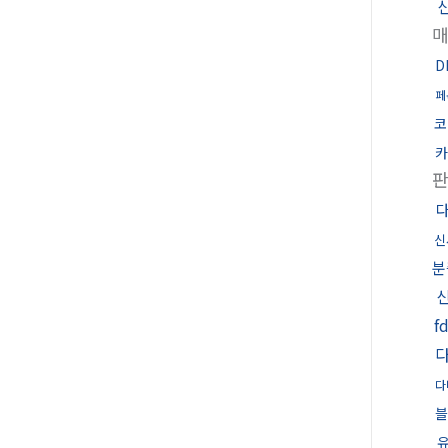
D
페
코
카
신
분
f
다
블