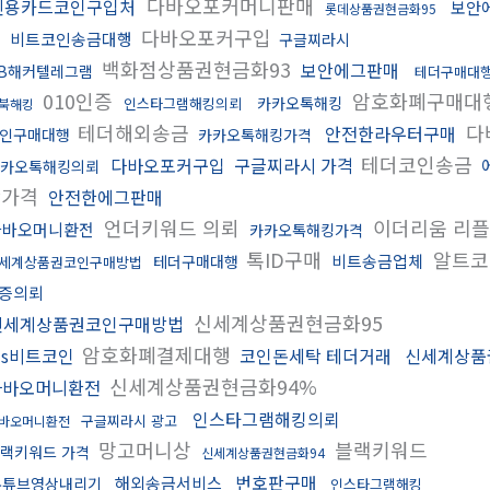
다바오포커머니판매
신용카드코인구입처
보안
롯데상품권현금화95
매
다바오포커구입
비트코인송금대행
구글찌라시
백화점상품권현금화93
보안에그판매
B해커텔레그램
테더구매대
010인증
암호화폐구매대
카카오톡해킹
인스타그램해킹의뢰
북해킹
테더해외송금
다
안전한라우터구매
인구매대행
카카오톡해킹가격
테더코인송금
다바오포커구입
구글찌라시 가격
카오톡해킹의뢰
판가격
안전한에그판매
언더키워드 의뢰
이더리움 리플
다바오머니환전
카카오톡해킹가격
톡ID구매
알트코
비트송금업체
테더구매대행
세계상품권코인구매방법
증의뢰
신세계상품권현금화95
신세계상품권코인구매방법
암호화폐결제대행
ds비트코인
코인돈세탁 테더거래
신세계상품
신세계상품권현금화94%
다바오머니환전
인스타그램해킹의뢰
구글찌라시 광고
바오머니환전
망고머니상
블랙키워드
랙키워드 가격
신세계상품권현금화94
번호판구매
해외송금서비스
유튜브영상내리기
인스타그램해킹