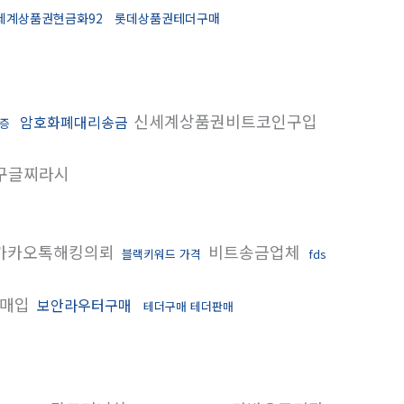
세계상품권현금화92
롯데상품권테더구매
신세계상품권비트코인구입
암호화폐대리송금
인증
구글찌라시
카카오톡해킹의뢰
비트송금업체
블랙키워드 가격
fds
움매입
보안라우터구매
테더구매 테더판매