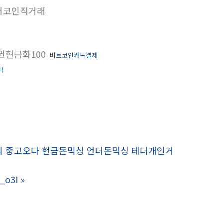
더코인직거래
권현금화100
비트코인카드결제
탁
싱문의 중고오다 현금돈믹싱 언더돈믹싱 테더개인거
o3I
»