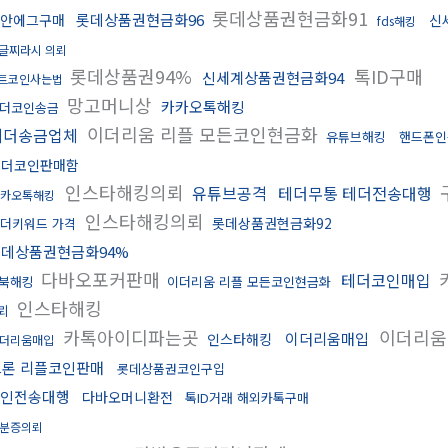
롯데상품권현금화91
롯데상품권현금화96
안에그구매
신
fds해킹
글찌라시 의뢰
롯데상품권94%
톡ID구매
신세계상품권현금화94
트코인사는법
망고머니상
카카오톡해킹
더코인송금
이더리움 리플 모든코인현금화
테더송금업체
유튜브해킹
핸드폰
테더코인판매함
인스타해킹의뢰
유튜브공격
테더무통 테더전송대행
카오톡해킹
인스타해킹의뢰
롯데상품권현금화92
더키워드 가격
데상품권현금화94%
다바오포커판매
테더코인매입
북해킹
이더리움 리플 모든코인현금화
인스타해킹
뢰
카톡아이디파는곳
이더리
이더리움매입
인스타해킹
더리움매입
트론 리플코인판매
롯데상품권코인구입
인전송대행
다바오머니환전
톡ID거래 해외카톡구매
분증의뢰