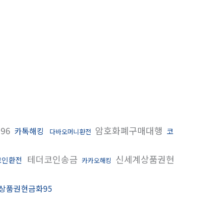
96
암호화폐구매대행
카톡해킹
코
다바오머니환전
테더코인송금
신세계상품권현
코인환전
카카오해킹
상품권현금화95