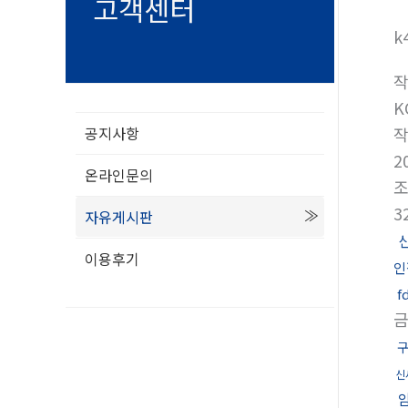
고객센터
k
K
공지사항
2
온라인문의
3
자유게시판
이용후기
인
f
금
구
신