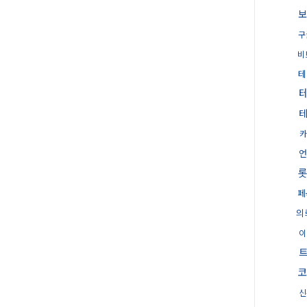
보
구
비
테
카
언
롯
페
의
이
코
신