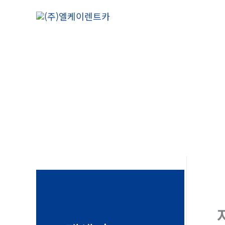
콘
텐
츠
로
건
너
뛰
기