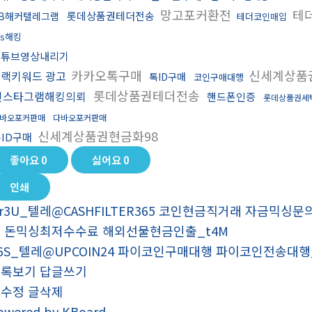
망고포커환전
테
롯데상품권테더전송
B해커텔레그램
테더코인매입
ds해킹
유튜브영상내리기
카카오톡구매
신세계상품
랙키워드 광고
톡ID구매
코인구매대행
롯데상품권테더전송
인스타그램해킹의뢰
핸드폰인증
롯데상품권세
바오포커판매
다바오포커판매
신세계상품권현금화98
톡ID구매
좋아요
0
싫어요
0
인쇄
r3U_텔레@CASHFILTER365 코인현금직거래 자금믹
 돈믹싱최저수수료 해외선물현금인출_t4M
6S_텔레@UPCOIN24 파이코인구매대행 파이코인전송대행_
목록보기
답글쓰기
글수정
글삭제
owered by KBoard