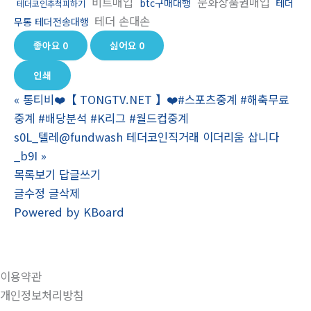
비트매입
문화상품권매입
btc구매대행
테더
테더코인추척피하기
테더 손대손
무통 테더전송대행
좋아요
0
싫어요
0
인쇄
«
통티비❤️【 TONGTV.NET 】❤️#스포츠중계 #해축무료
중계 #배당분석 #K리그 #월드컵중계
s0L_텔레@fundwash 테더코인직거래 이더리움 삽니다
_b9I
»
목록보기
답글쓰기
글수정
글삭제
Powered by KBoard
이용약관
개인정보처리방침