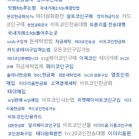
빗썸fds푸는법
국내거래소fds해결방법
테더원화환전
카드
알트코인구매
문상현금화91%
정치자금믹싱
코인구매
비트코인전송대행
트론리플 전송대행
돈현금화문의
국내거래소fds뚫어주는곳
돈세탁방법
자금세탁
usdc구입처
비트코인현금화
테더코인송금
모든코인구입가능
카드로테더구입하는법
ssg페이코인구매
테더거래
이체코인
테더코인판매합니다
trc20
자금세탁업체
파이코인구입
구매
엘포인트
btc현금화
솔라나현금화
검돈세탁업체
trc20 원화구입
매입
비트코인현금화
소액결제세탁
이더리움현금화
테더매입
비트코인사는법
위챗페이비트코인구입
xrp판매 xrp매입
이더
리움현금화
카드코인전송가능
비트코인신용카드
비트코인선물
알리페이코인구입
이더리움 리플코인구매
검돈현금화
trc20코인전송대행
이더리움판
태더원화환전
코인원화구입