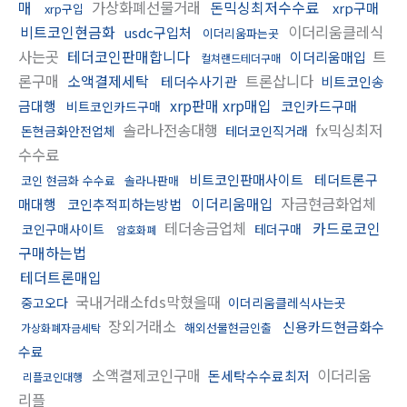
매
가상화폐선물거래
돈믹싱최저수수료
xrp구매
xrp구입
비트코인현금화
이더리움클레식
usdc구입처
이더리움파는곳
사는곳
테더코인판매합니다
트
이더리움매입
컬쳐랜드테더구매
론구매
소액결제세탁
트론삽니다
테더수사기관
비트코인송
xrp판매 xrp매입
금대행
코인카드구매
비트코인카드구매
솔라나전송대행
fx믹싱최저
돈현금화안전업체
테더코인직거래
수수료
비트코인판매사이트
테더트론구
코인 현금화 수수료
솔라나판매
이더리움매입
자금현금화업체
매대행
코인추적피하는방법
테더송금업체
카드로코인
코인구매사이트
테더구매
암호화폐
구매하는법
테더트론매입
국내거래소fds막혔을때
중고오다
이더리움클레식사는곳
장외거래소
신용카드현금화수
해외선물현금인출
가상화폐자금세탁
수료
소액결제코인구매
이더리움
돈세탁수수료최저
리플코인대행
리플