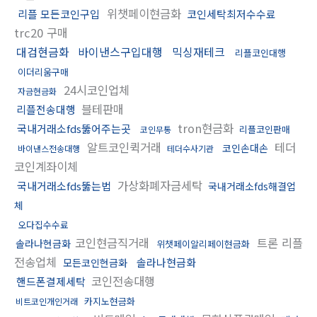
위챗페이현금화
리플 모든코인구입
코인세탁최저수수료
trc20 구매
대검현금화
바이낸스구입대행
믹싱재테크
리플코인대행
이더리움구매
24시코인업체
자금현금화
블테판매
리플전송대행
tron현금화
국내거래소fds뚫어주는곳
리플코인판매
코인무통
알트코인퀵거래
테더
코인손대손
바이낸스전송대행
테더수사기관
코인계좌이체
가상화폐자금세탁
국내거래소fds뚫는법
국내거래소fds해결업
체
오다집수수료
코인현금직거래
트론 리플
솔라나현금화
위챗페이알리페이현금화
전송업체
솔라나현금화
모든코인현금화
코인전송대행
핸드폰결제세탁
카지노현금화
비트코인개인거래