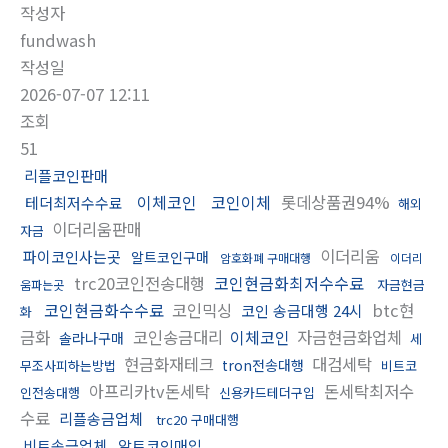
작성자
fundwash
작성일
2026-07-07 12:11
조회
51
리플코인판매
이체코인
코인이체
롯데상품권94%
테더최저수수료
해외
이더리움판매
자금
이더리움
파이코인사는곳
알트코인구매
암호화폐 구매대행
이더리
trc20코인전송대행
코인현금화최저수수료
자금현금
움파는곳
코인현금화수수료
코인믹싱
btc현
코인 송금대행 24시
화
금화
코인송금대리
이체코인
자금현금화업체
솔라나구매
세
현금화재테크
대검세탁
tron전송대행
무조사피하는방법
비트코
아프리카tv돈세탁
돈세탁최저수
인전송대행
신용카드테더구입
수료
리플송금업체
trc20 구매대행
비트송금업체
알트코인매입