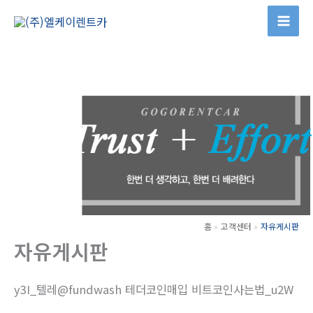
콘
텐
츠
로
건
너
뛰
기
홈
고객센터
자유게시판
자유게시판
y3I_텔레@fundwash 테더코인매입 비트코인사는법_u2W