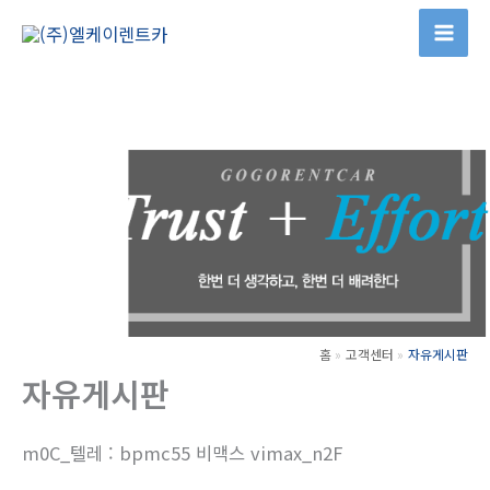
콘
텐
츠
로
건
너
뛰
기
홈
고객센터
자유게시판
자유게시판
m0C_텔레 : bpmc55 비맥스 vimax_n2F