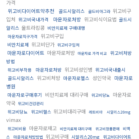
가격
위고비다이어트약추천
위고비구
골드시알리스
골드비아그라
입처
마운자로처방
위고비식이요법
위고비국내가격
골드시
울트라킹콩
알리스
비만치료제 구매대행
위고비구입
마운자로직구가격
위고비단가
비만치료제
위고비구입처
마운자로다이어트
마운자로처방
위고비처방
마운자로 가격 비교
방법
위고비성인병
마운자로처방
위고비국내출시
위고비부작용
위고비처방
성인약국
마운자로
골드시알리스
마운자로헬스
병원
비만치료제 대리구매
마운자로
마운자로구매후기
위고비당뇨
약국
위고비건강관리
위고비대리구매
위고비당뇨
위고비헬스
레트비아
시알리스20mg
vimax
마운자로재고
위고비비용
비맥
비만치료제 대리구매
위고비정품판매
위고비구매
시알리스20mg
위고비다이어트
스
마운자로처방방법