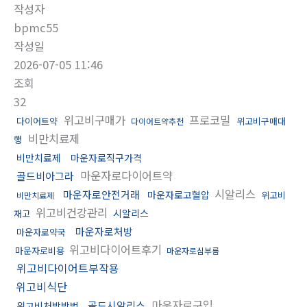
작성자
bpmc55
작성일
2026-07-05 11:46
조회
32
위고비구매가
프로코밀
다이어트약
위고비구매대
다이어트약추천
비만치료제
행
비만치료제
마운자로직구가격
마운자로다이어트약
골드비아그라
시알리스
마운자로안전거래
마운자로고혈압
위고비
비만치료제
위고비건강관리
시알리스
재고
마운자로처방
마운자로약국
위고비다이어트후기
마운자로비용
마운자로심부름
위고비다이어트부작용
위고비식단
마운자로구입
골드시알리스
위고비처방방법