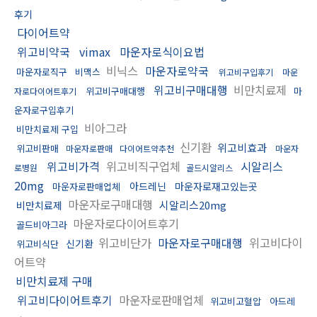
후기
다이어트약
위고비약국
vimax
마운자로식이요법
비닉스
마운자로약국
마운자로직구
비맥스
위고비구입후기
마운
위고비구매대행
비만치료제
위고비구매대행
마
자로다이어트후기
운자로구입후기
비아그라
비만치료제 구입
신기환
위고비효과
위고비판매
마운자로판매
다이어트약추천
마운자
위고비가격
위고비직구업체
시알리스
로병원
골드시알리스
20mg
아드레닌
마운자로재고있는곳
마운자로판매업체
마운자로구매대행
시알리스20mg
비만치료제
마운자로다이어트후기
골드비아그라
위고비단가
마운자로구매대행
위고비다이
신기환
위고비식단
어트약
비만치료제 구매
위고비다이어트후기
마운자로판매업체
위고비고혈압
아드레