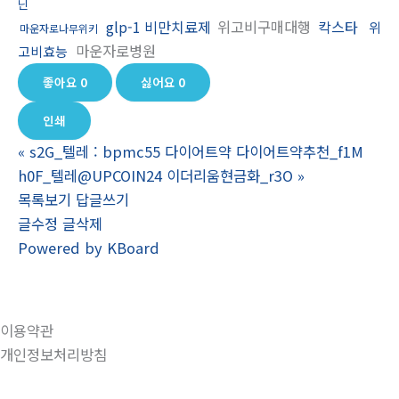
닌
glp-1 비만치료제
위고비구매대행
칵스타
위
마운자로나무위키
마운자로병원
고비효능
좋아요
0
싫어요
0
인쇄
«
s2G_텔레 : bpmc55 다이어트약 다이어트약추천_f1M
h0F_텔레@UPCOIN24 이더리움현금화_r3O
»
목록보기
답글쓰기
글수정
글삭제
Powered by KBoard
이용약관
개인정보처리방침