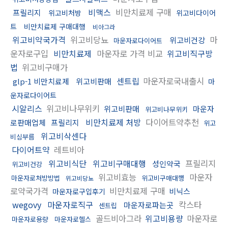
비맥스
비만치료제 구매
프릴리지
위고비처방
위고비다이어
트
비만치료제 구매대행
비아그라
위고비약국가격
위고비당뇨
마
위고비건강
마운자로다이어트
운자로구입
비만치료제
마운자로 가격 비교
위고비직구방
법
위고비구매가
센트립
마운자로국내출시
glp-1 비만치료제
위고비판매
마
운자로다이어트
시알리스
위고비나무위키
위고비판매
마운자
위고비나무위키
비만치료제 처방
다이어트약추천
로판매업체
프릴리지
위고
위고비삭센다
비심부름
다이어트약
레트비아
위고비식단
위고비구매대행
프릴리지
성인약국
위고비건강
위고비효능
마운자
마운자로처방방법
위고비구매대행
위고비당뇨
로약국가격
비만치료제 구매
비닉스
마운자로구입후기
wegovy
마운자로직구
칵스타
마운자로파는곳
센트립
골드비아그라
위고비용량
마운자로
마운자로용량
마운자로헬스