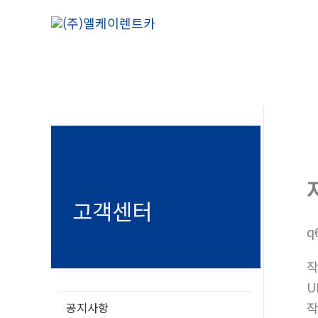
콘
텐
츠
로
건
너
뛰
기
고객센터
q
U
공지사항