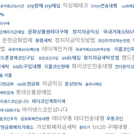
믹싱재테크
xrp판매 xrp매입
tron전송대행
내거래소fds시간
usdt매
5%
더구매
문화상품권테더구매
정치자금믹싱
국내거래소fds
인해외지갑매입
돈현금화업체
정치자금믹싱방법
횡령세탁
코인추적피하는방법
는법
테더개인거래
리플코인
국내거래소fds깨는법
국내거래소fds피하는법
핸드
usdc매입
정치자금세탁방법
핸드폰결제코인구입
모든코인구입
파이코인전송대행
usdc구입대행
핑세탁
리플코인판매
언더돈믹
움 리플
자금믹싱
usdc현금화
문상91%
더현금화
솔라나매입
롯데상품권매입
세탁업체
테더코인계좌이체
이낸스코인삽니다
바이낸스코인삽니다
솔라나원화구입
테더무통 테더전송대행
무통코인
썸코인추적
암호화폐전송대행
가상화폐자금세탁
trc20 구매대행
돈현금화해외거래소
환치기