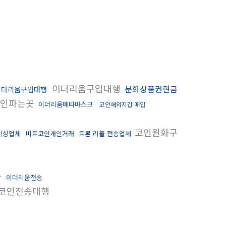
이더리움구입대행
문화상품권현금
이더리움구입대행
인파는곳
이더리움메타마스크
코인해외지갑 매입
코인원화구
믹싱업체
비트코인개인거래
트론 리플 전송업체
사
이더리움전송
코인전송대행