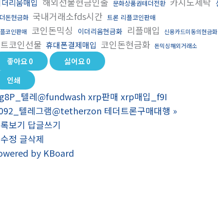
해외선물현금인출
카지노세탁
이더리움매입
문화상품권테더전환
국내거래소fds시간
더돈현금화
트론 리플코인판매
코인돈믹싱
리플매입
이더리움현금화
플코인판매
신용카드미동의현금화
비트코인선물
코인돈현금화
휴대폰결제매입
돈믹싱해외거래소
좋아요
0
싫어요
0
인쇄
g8P_텔레@fundwash xrp판매 xrp매입_f9I
092_텔레그램@tetherzon 테더트론구매대행
»
목록보기
답글쓰기
글수정
글삭제
owered by KBoard