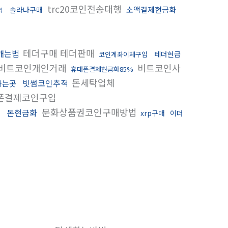
trc20코인전송대행
소액결제현금화
솔라나구매
입
테더구매 테더판매
깨는법
테더현금
코인계좌이체구입
비트코인개인거래
비트코인사
휴대폰결제현금화85%
돈세탁업체
빗썸코인추적
파는곳
폰결제코인구입
문화상품권코인구매방법
돈현금화
싱
xrp구매
이더