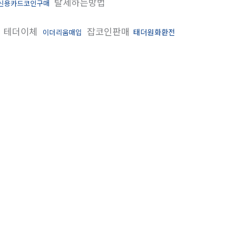
탈세하는방법
신용카드코인구매
테더이체
잡코인판매
태더원화환전
이더리움매입