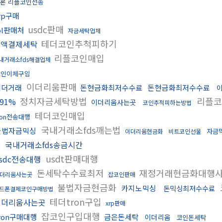
론 리플코인전송
rp구매
usdc판매
ol판매처
자금세탁업체
테더코인추척피하기
소액결제세탁
리플코인매입
내거래소fds해결업체
코인이체구입
이더리움판매
테더거래
돈현금화최저수수료
돈현금화최저수수료
정치자금세탁방법
리플코
91%
이더리움사는곳
코인추적피하는방법
테더코인매입
ron전송대행
국내거래소fds깨는법
불법자금믹싱
자금
이더리움현금화
비트코인선물
입
국내거래소fds송금시간
usdt판매대행
sdc전송대행
돈세탁수수료최저
재정거래현금화대행
더리움사는곳
잡코인판매
불법자금현금화
카지노믹싱
돈믹싱최저수수료
드폰결제코인구매방법
테더tron구입
이더리움사는곳
xrp판매
잡코인구입대행
ron구매대행
금은돈세탁
이더리움
코인돈세탁