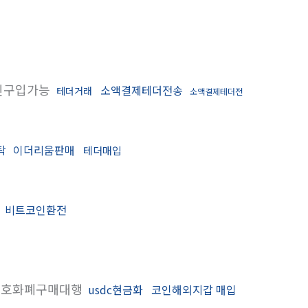
인구입가능
소액결제테더전송
테더거래
소액결제테더전
탁
이더리움판매
테더매입
입
비트코인환전
호화폐구매대행
usdc현금화
코인해외지갑 매입