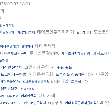
026-07-03 18:17
조회
6
인구매대행
테더코인추척피하기
모든코
지노현금화
자금믹싱업체
트론삽니다
테더돈세탁
화상품권매입
오다믹싱
롯데상품권94%
카지노세
휴대폰결제코인구매
세무조사피하는방법
rp구매
코인이체구입
돈믹싱안전업체
돈믹싱해외거래소
해외돈현금화
솔라나구
비트코인사는방법
트론리플 전송대행
usdc매입
트론삽니다
상현금화91%
휴대폰결제테더전송
코인전송대행
현금돈세탁
테더거래
테더현금화
쳐랜드테더전송
xrp구매
암
카드코인구입처
이더리움클레식클레식판매
데상품권비트구입