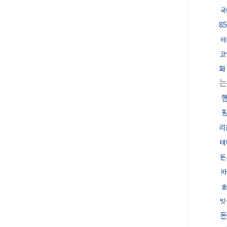
국
8
테
코
화
리
테
돈
바
빗