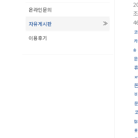
2
온라인문의
4
자유게시판
코
이용후기
카
송
문
x
문
컬
롯