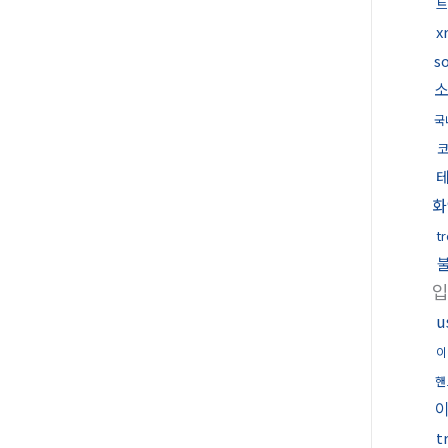
트
x
s
국
화
t
u
이
핸
t