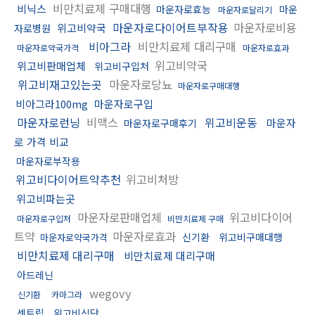
비만치료제 구매대행
비닉스
마운자로효능
마운
마운자로달리기
마운자로다이어트부작용
마운자로비용
위고비약국
자로병원
비아그라
비만치료제 대리구매
마운자로약국가격
마운자로효과
위고비약국
위고비판매업체
위고비구입처
위고비재고있는곳
마운자로당뇨
마운자로구매대행
비아그라100mg
마운자로구입
마운자로런닝
비맥스
위고비운동
마운자
마운자로구매후기
로 가격 비교
마운자로부작용
위고비다이어트약추천
위고비처방
위고비파는곳
마운자로판매업체
위고비다이어
마운자로구입처
비만치료제 구매
트약
마운자로효과
신기환
위고비구매대행
마운자로약국가격
비만치료제 대리구매
비만치료제 대리구매
아드레닌
wegovy
신기환
카마그라
센트립
위고비식단