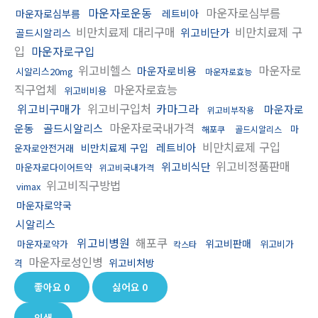
마운자로운동
마운자로심부름
마운자로심부름
레트비아
비만치료제 대리구매
비만치료제 구
위고비단가
골드시알리스
입
마운자로구입
위고비헬스
마운자로
마운자로비용
시알리스20mg
마운자로효능
직구업체
마운자로효능
위고비비용
위고비구매가
위고비구입처
카마그라
마운자로
위고비부작용
마운자로국내가격
운동
골드시알리스
마
해포쿠
골드시알리스
비만치료제 구입
레트비아
비만치료제 구입
운자로안전거래
위고비정품판매
위고비식단
마운자로다이어트약
위고비국내가격
위고비직구방법
vimax
마운자로약국
시알리스
위고비병원
해포쿠
위고비판매
마운자로약가
위고비가
칵스타
마운자로성인병
위고비처방
격
좋아요
0
싫어요
0
인쇄