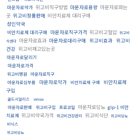
위고비직구방법
마운자로용량
마운자로파는
마운자로약가
곳
위고비정품판매
비만치료제 대리구매
성인약국
마운자로직구가격
위고비고혈압
비만치료제 대리구매
위고비
마운자로효과
마운자로대리구매
위고비효과
위고비
삭센다
건강
위고비재고있는곳
마운자로달리기
마운자로가격
위고비병원
마운자로직구
마운자로약가
비만치료제
마운자로심부름
비만치료제 구매
구입
골드시알리스
vimax
마운자로당뇨
glp-1 비만
마운자로판매
위고비구입
프로코밀
위고비약국가격
위고비식단
치료제
위고비건강관리
위고비당뇨
비닉스
위고비당뇨