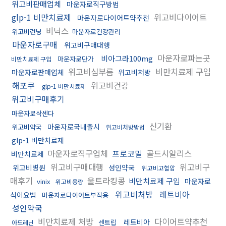
위고비판매업체
마운자로직구방법
glp-1 비만치료제
위고비다이어트
마운자로다이어트약추천
비닉스
위고비런닝
마운자로건강관리
마운자로구매
위고비구매대행
마운자로파는곳
비아그라100mg
마운자로단가
비만치료제 구입
위고비심부름
비만치료제 구입
마운자로판매업체
위고비처방
해포쿠
위고비건강
glp-1 비만치료제
위고비구매후기
마운자로삭센다
신기환
마운자로국내출시
위고비약국
위고비처방방법
glp-1 비만치료제
마운자로직구업체
프로코밀
골드시알리스
비만치료제
위고비구매대행
위고비구
위고비병원
성인약국
위고비고혈압
매후기
울트라킹콩
비만치료제 구입
마운자로
vinix
위고비용량
위고비처방
레트비아
식이요법
마운자로다이어트부작용
성인약국
비만치료제 처방
다이어트약추천
레트비아
센트립
아드레닌