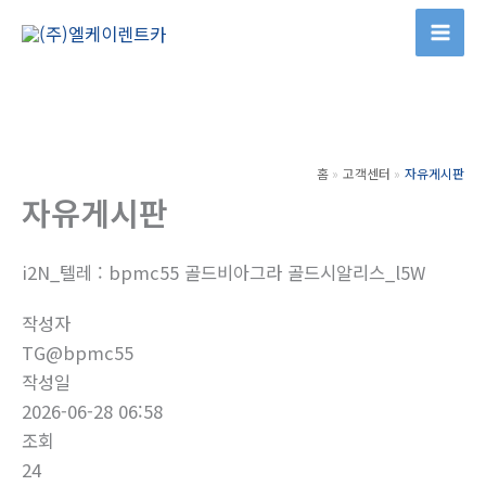
콘
텐
츠
로
건
너
홈
고객센터
자유게시판
뛰
자유게시판
기
i2N_텔레 : bpmc55 골드비아그라 골드시알리스_l5W
작성자
TG@bpmc55
작성일
2026-06-28 06:58
조회
24