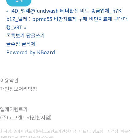
«
i4D_텔레@fundwash 테더환전 비트 송금업체_h7K
b1Z_텔레 : bpmc55 비만치료제 구매 비만치료제 구매대
행_v8T
»
목록보기
답글쓰기
글수정
글삭제
Powered by KBoard
이용약관
개인정보처리방침
엘케이렌트카
(주)고고렌트카인천지점)
회사명: 엘케이렌트카((주)고고렌트카인천지점) 대표자: 김효양 지점장: 이은진
사업자등록번호:
154-85-00449