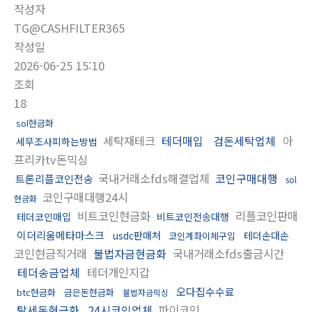
작성자
TG@CASHFILTER365
작성일
2026-06-25 15:10
조회
18
sol현금화
세탁재테크
테더매입
검돈세탁업체
아
세무조사피하는방법
프리카tv돈믹싱
국내거래소fds해결업체
코인구매대행
트론리플코인전송
sol
코인구매대행24시
현금화
비트코인현금화
리플코인판매
테더코인매입
비트코인전송대행
이더리움메타마스크
usdc판매처
테더손대손
코인계좌이체구입
코인현금직거래
불법자금현금화
국내거래소fds출금시간
테더송금업체
테더개인지갑
오다집수수료
btc현금화
금은돈현금화
불법자금믹싱
탈세돈현금화
24시코인업체
파이코인