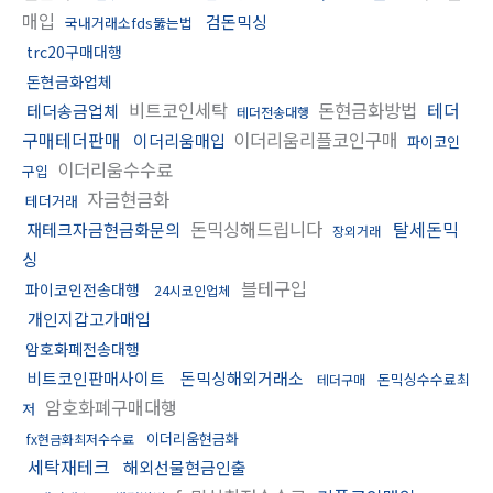
매입
검돈믹싱
국내거래소fds뚫는법
trc20구매대행
돈현금화업체
비트코인세탁
돈현금화방법
테더
테더송금업체
테더전송대행
구매테더판매
이더리움리플코인구매
이더리움매입
파이코인
이더리움수수료
구입
자금현금화
테더거래
돈믹싱해드립니다
탈세돈믹
재테크자금현금화문의
장외거래
싱
블테구입
파이코인전송대행
24시코인업체
개인지갑고가매입
암호화폐전송대행
비트코인판매사이트
돈믹싱해외거래소
돈믹싱수수료최
테더구매
암호화폐구매대행
저
이더리움현금화
fx현금화최저수수료
세탁재테크
해외선물현금인출