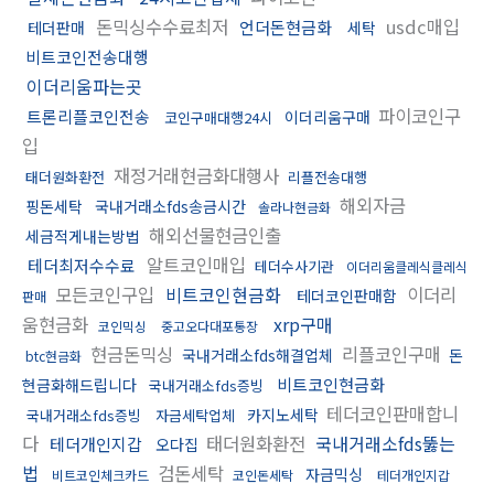
돈믹싱수수료최저
usdc매입
언더돈현금화
테더판매
세탁
비트코인전송대행
이더리움파는곳
파이코인구
트론리플코인전송
이더리움구매
코인구매대행24시
입
재정거래현금화대행사
태더원화환전
리플전송대행
해외자금
핑돈세탁
국내거래소fds송금시간
솔라나현금화
해외선물현금인출
세금적게내는방법
알트코인매입
테더최저수수료
테더수사기관
이더리움클레식클레식
모든코인구입
비트코인현금화
이더리
테더코인판매함
판매
움현금화
xrp구매
코인믹싱
중고오다대포통장
현금돈믹싱
리플코인구매
국내거래소fds해결업체
돈
btc현금화
비트코인현금화
현금화해드립니다
국내거래소fds증빙
테더코인판매합니
카지노세탁
국내거래소fds증빙
자금세탁업체
다
태더원화환전
국내거래소fds뚫는
테더개인지갑
오다집
법
검돈세탁
자금믹싱
비트코인체크카드
코인돈세탁
테더개인지갑