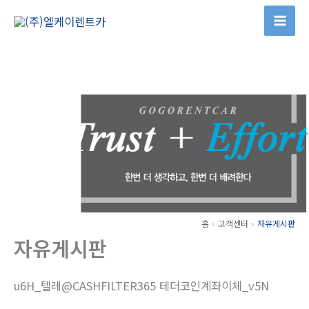
콘
텐
츠
로
건
너
뛰
기
홈
고객센터
자유게시판
자유게시판
u6H_텔레@CASHFILTER365 테더코인계좌이체_v5N