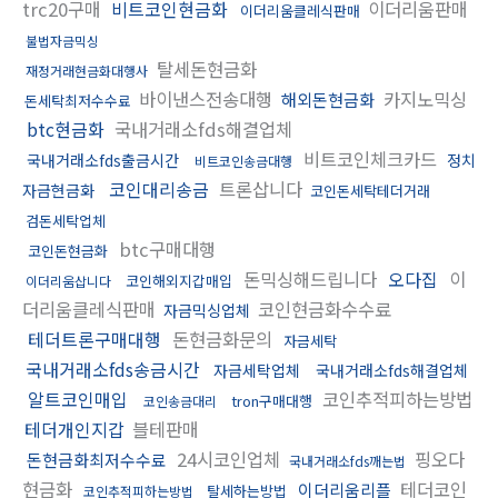
trc20구매
비트코인현금화
이더리움판매
이더리움클레식판매
불법자금믹싱
탈세돈현금화
재정거래현금화대행사
바이낸스전송대행
카지노믹싱
해외돈현금화
돈세탁최저수수료
btc현금화
국내거래소fds해결업체
비트코인체크카드
국내거래소fds출금시간
정치
비트코인송금대행
코인대리송금
트론삽니다
자금현금화
코인돈세탁테더거래
검돈세탁업체
btc구매대행
코인돈현금화
돈믹싱해드립니다
오다집
이
코인해외지갑매입
이더리움삽니다
더리움클레식판매
코인현금화수수료
자금믹싱업체
테더트론구매대행
돈현금화문의
자금세탁
국내거래소fds송금시간
자금세탁업체
국내거래소fds해결업체
알트코인매입
코인추적피하는방법
tron구매대행
코인송금대리
테더개인지갑
블테판매
24시코인업체
핑오다
돈현금화최저수수료
국내거래소fds깨는법
현금화
테더코인
이더리움리플
탈세하는방법
코인추적피하는방법