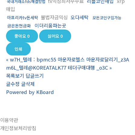
fx믹싱최저수수료
리플코인매입
xrp
국내거래소fds해결방법
매입
불법자금믹싱
오다세탁
아프리카tv돈세탁
모든코인구입가능
이더리움파는곳
금은돈현금화
좋아요
0
싫어요
0
인쇄
«
w7H_텔레 : bpmc55 마운자로헬스 마운자로달리기_z3A
m6L_텔레@KOREATALK77 테더구매대행 _o3C
»
목록보기
답글쓰기
글수정
글삭제
Powered by KBoard
이용약관
개인정보처리방침