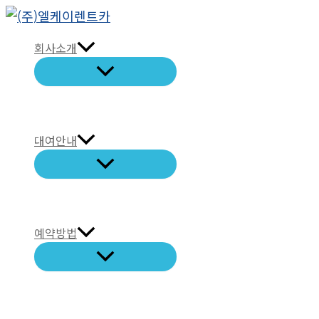
콘
텐
회사소개
츠
로
건
너
뛰
대여안내
기
예약방법