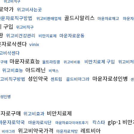
천
위고비직구
로약가
위고비사는곳
골드시알리스
마운자로직구방법
위고비판매업체
마운자로재고
마운자
 구입
위고비직구
환
위고비건강관리
마운자로운동
비만치료제
운자로삭센다
vinix
고비삭센다
마운자로효능
비만치료제 구입
위고비처
비구매
울트라킹콩
위고비비용
동
아드레닌
위고비효능
비맥스
성인약국
마운자로성인병
고비직구방법
센트립
골드비아그라
센
성인병
운자로구매
비만치료제
위고비효과
glp-1 비
마운자로약국
칵스타
마운자로식단
마운자로다이어트후기
위고비약국가격
레트비아
마운자로처방
비아그라