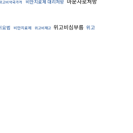
마운자로처방
비만치료제 대리처방
위고비약국가격
위고비심부름
위고
이요법
비만치료제
위고비재고