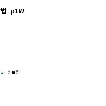
방법_p1W
센트립
내출시