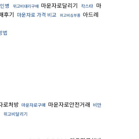
마운자로달리기
마
인병
칵스타
위고비대리구매
매후기
아드레
마운자로 가격 비교
위고비심부름
방법
자로처방
마운자로안전거래
비만
마운자로구매
키
위고비달리기