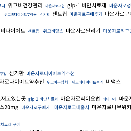
위고비건강관리
glp-1 비만치료제
마운자로성
주사
마운자로구입
센트립
마운자로구
마운자로구매후기
닌
위고비다이어트부작용
신기환
비다이어트
마운자로달리기
마운자로직구
위고비헬스
센트립
신기환
마운자로다이어트약추천
구입
자로다이어트약추천
비맥스
위고비구입처
위고비다이어트후기
로재고있는곳
마운자로식이요법
마운
glp-1 비만치료제
비아그라
스20mg
마운자로나무위
마운자로국내출시
마운자로구매가
치료제 구매