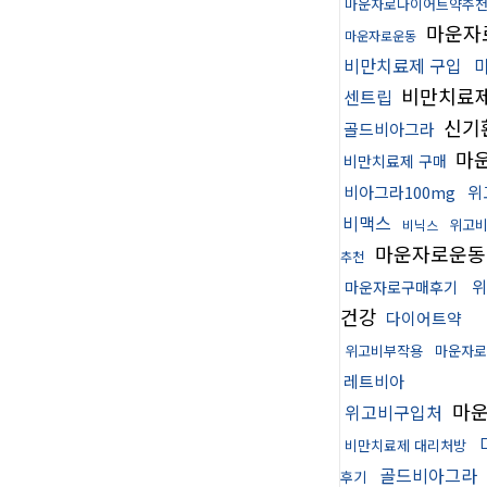
마운자로다이어트약추
마운자
마운자로운동
비만치료제 구입
비만치료제
센트립
신기
골드비아그라
마
비만치료제 구매
비아그라100mg
위
비맥스
위고
비닉스
마운자로운
추천
위
마운자로구매후기
건강
다이어트약
위고비부작용
마운자로
레트비아
마
위고비구입처
비만치료제 대리처방
골드비아그라
후기