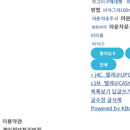
위고비구매대행
방법
비아그라100
마운
마운자로주사
마운자로
레트비아
비비용
비닉스
좋아요
0
인쇄
«
j4C_텔레@UP
c1M_텔레@CAS
목록보기
답글쓰
글수정
글삭제
Powered by KB
이용약관
개인정보처리방침