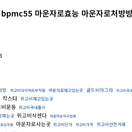
 : bpmc55 마운자로효능 마운자로처방
3
처방
골드비아그라
마운자로재고있는곳
위고비다이어트부작용
위고비국
칵스타
위고비재고있는곳
고비운동
위고비국내출시
위고비삭센다
로파는곳
마운자로직구업체
마운자로사는곳
위고비안전거래
위고비단가
위고비가격
자로심부름