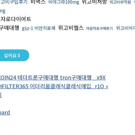
비맥스
위고비처방
위고비구입후기
비아그라100mg
위고비부작용
mg
자로다이어트
구매대행
위고비헬스
glp-1 비만치료제
위고비식
마운자로구매후기
싫어요
0
COIN24 테더트론구매대행 tron구매대행 _x9X
HFILTER365 이더리움클레식클레식매입_r1O
»
기
oard