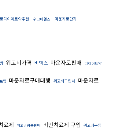
로다이어트약추천
마운자로단가
위고비헬스
위고비가격
마운자로판매
비맥스
방
다이어트약
마운자로구매대행
마운자로
위고비구입처
트립
만치료제
비만치료제 구입
위고비구입
위고비정품판매