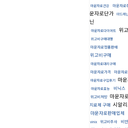
마운자로
마운자로건강
운자로단가
아드레
닌
위고
마운자로다이어트
위고비구매대행
마운자로정품판매
위고비구매
마운자로대리구매
마운자로가격
마운자로
마운
마운자로구입후기
비닉스
마운자로효능
마운자
위고비처방
시알리
치료제 구매
마운자로판매업체
비만
위고비주사
vinix