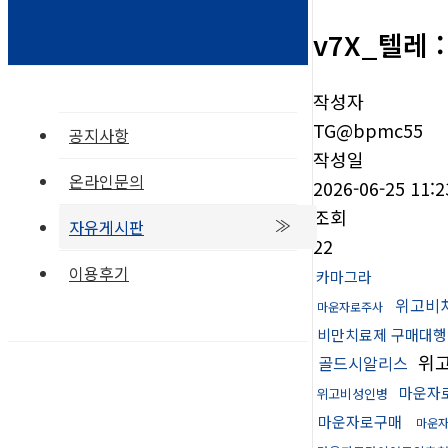
v7X_텔레
작성자
TG@bpmc55
공지사항
작성일
온라인문의
2026-06-25 11:2
조회
자유게시판
22
이용후기
카마그라
위고비
마운자로주사
비만치료제 구매대행
위
골드시알리스
마운자
위고비성인병
마운자로구매
마운