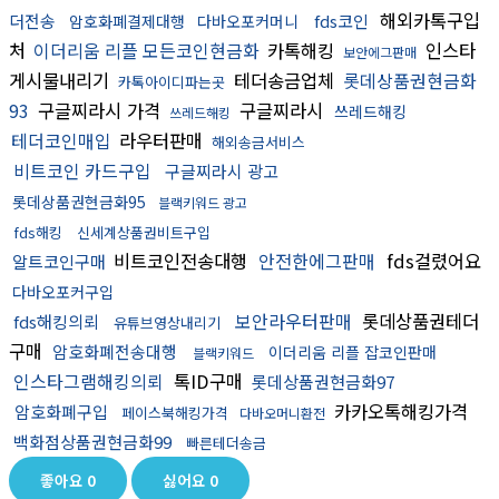
해외카톡구입
더전송
fds코인
암호화폐결제대행
다바오포커머니
처
이더리움 리플 모든코인현금화
카톡해킹
인스타
보안에그판매
게시물내리기
테더송금업체
롯데상품권현금화
카톡아이디파는곳
93
구글찌라시 가격
구글찌라시
쓰레드해킹
쓰레드해킹
테더코인매입
라우터판매
해외송금서비스
비트코인 카드구입
구글찌라시 광고
롯데상품권현금화95
블랙키워드 광고
fds해킹
신세계상품권비트구입
비트코인전송대행
안전한에그판매
fds걸렸어요
알트코인구매
다바오포커구입
보안라우터판매
롯데상품권테더
fds해킹의뢰
유튜브영상내리기
구매
암호화폐전송대행
이더리움 리플 잡코인판매
블랙키워드
인스타그램해킹의뢰
톡ID구매
롯데상품권현금화97
카카오톡해킹가격
암호화폐구입
페이스북해킹가격
다바오머니환전
백화점상품권현금화99
빠른테더송금
좋아요
0
싫어요
0