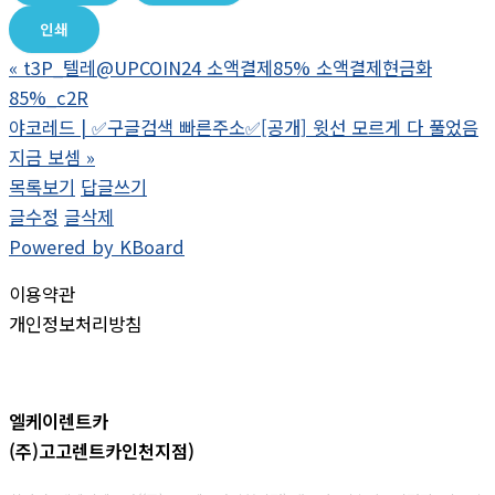
인쇄
«
t3P_텔레@UPCOIN24 소액결제85% 소액결제현금화
85%_c2R
야코레드 | ✅구글검색 빠른주소✅[공개] 윗선 모르게 다 풀었음
지금 보셈
»
목록보기
답글쓰기
글수정
글삭제
Powered by KBoard
이용약관
개인정보처리방침
엘케이렌트카
(주)고고렌트카인천지점)