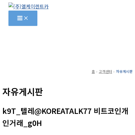
콘
텐
츠
로
건
너
뛰
기
홈
고객센터
자유게시판
자유게시판
k9T_텔레@KOREATALK77 비트코인개
인거래_g0H