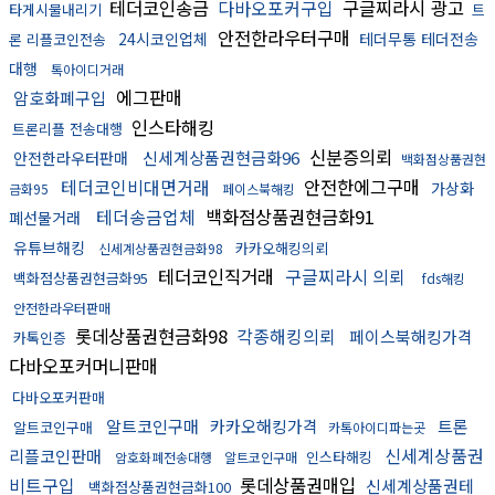
테더코인송금
다바오포커구입
구글찌라시 광고
타게시물내리기
트
안전한라우터구매
24시코인업체
테더무통 테더전송
론 리플코인전송
대행
톡아이디거래
에그판매
암호화폐구입
인스타해킹
트론리플 전송대행
신분증의뢰
신세계상품권현금화96
안전한라우터판매
백화점상품권현
테더코인비대면거래
안전한에그구매
가상화
금화95
페이스북해킹
테더송금업체
백화점상품권현금화91
폐선물거래
유튜브해킹
카카오해킹의뢰
신세계상품권현금화98
테더코인직거래
구글찌라시 의뢰
백화점상품권현금화95
fds해킹
안전한라우터판매
롯데상품권현금화98
각종해킹의뢰
페이스북해킹가격
카톡인증
다바오포커머니판매
다바오포커판매
알트코인구매
카카오해킹가격
트론
알트코인구매
카톡아이디파는곳
신세계상품권
리플코인판매
인스타해킹
암호화폐전송대행
알트코인구매
비트구입
롯데상품권매입
신세계상품권테
백화점상품권현금화100