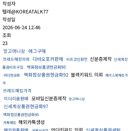
작성자
텔레@KOREATALK77
작성일
2026-06-24 12:46
조회
23
망고머니상
에그구매
다바오포커판매
신분증제작
쓰레드해킹의뢰
비트코인환전
신세계상
백화점상품권현금화90
품권비트구입
백화점상품권현금화92
블랙키워드 의뢰
테더현금화
페이스북해킹가
격
쓰레드해킹가격
모바일신분증제작
이더리움판매
망고머니상
신세계상품권현금화97
백화점상품권현금화95
해외카톡생성
카톡해킹
언더키워드 의뢰
신세계상품권세탁
해외카톡판매
유튜브공격