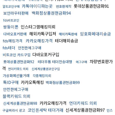
카톡아이디파는곳
롯데상품권현금화91
번호판제작
알트코인구매
백화점상품권현금화94
보안라우터판매
fds비트코인
쌍둥이폰
인스타그램해킹의뢰
해외카톡구입처
암호화폐대리송금
다바오포커판매
해외카톡판매
카카오해킹가격
테더해외송금
fds해킹가격
fds테더
안전한에그구매
다바오포커구입
비트코인 카드구입
차량번호판가
롯데상품권현금화92
테더무통 테더전송대행
에그구매
격
언더키워드 의뢰
신세계상품권코인구입
가상화폐선물거래
각종해킹의뢰
톡ID구매
카카오톡해킹
백화점상품권현금화99
안전한에그구매
블랙키워드 의뢰
카카오해킹가격
언더키워드 의뢰
신세계상품권현금화98
코인돈세탁 테더거래
신세계상품권현금화97
구글찌라시 광고
인스