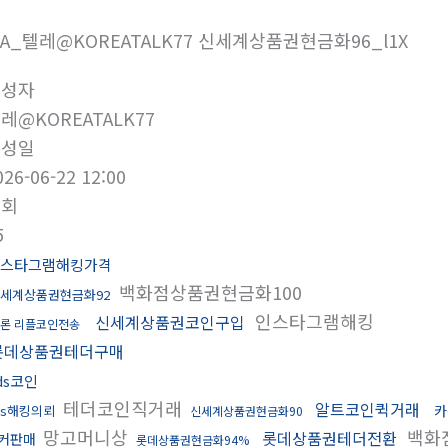
7A_텔레@KOREATALK77 신세계상품권현금화96_l1X
작성자
레@KOREATALK77
작성일
026-06-22 12:00
조회
5
스타그램해킹가격
백화점상품권현금화100
세계상품권현금화92
인스타그램해킹
신세계상품권코인구입
론 리플코인전송
롯데상품권테더구매
ds코인
테더코인직거래
알트코인퀵거래
카
ds해킹의뢰
신세계상품권현금화90
망고머니상
백화
롯데상품권테더전환
커판매
롯데상품권현금화94%