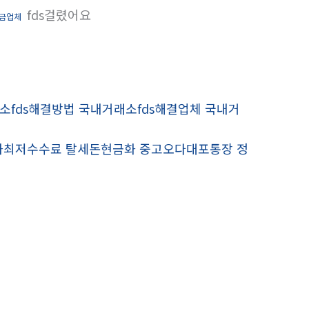
fds걸렸어요
금업체
래소fds해결방법 국내거래소fds해결업체 국내거
현금화최저수수료 탈세돈현금화 중고오다대포통장 정