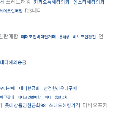
쓰레드해킹
카카오톡해킹의뢰
인스타해킹의뢰
생성
fds테더
테더코인매입
인판매함
언
테더코인비대면거래
비트코인환전
폰해킹
테더해외송금
0
테더현금화
안전한라우터구매
우터판매
에그판매
테더코인판매함
이더리움현금화
격
다바오포커
롯데상품권현금화98
쓰레드해킹가격