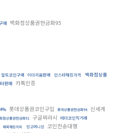
백화점상품권현금화95
D구매
백화점상품
알트코인구매
이더리움판매
인스타해킹가격
카톡인증
터판매
롯데상품권코인구입
신세계
4%
롯데상품권현금화96
구글찌라시
테더코인직거래
화점상품권현금화91
코인전송대행
망고머니상
페북해킹의뢰