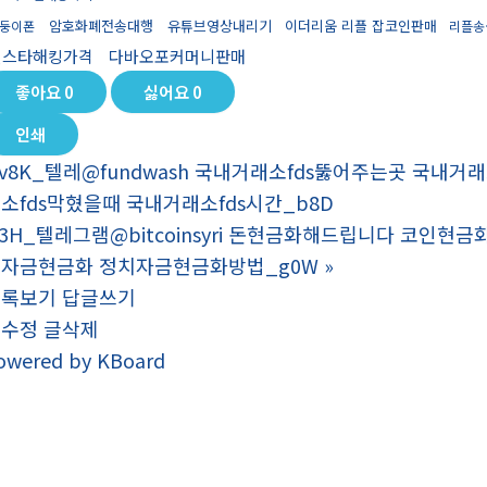
암호화폐전송대행
유튜브영상내리기
이더리움 리플 잡코인판매
둥이폰
리플송
인스타해킹가격
다바오포커머니판매
좋아요
0
싫어요
0
인쇄
v8K_텔레@fundwash 국내거래소fds뚫어주는곳 국내거
소fds막혔을때 국내거래소fds시간_b8D
3H_텔레그램@bitcoinsyri 돈현금화해드립니다 코인
자금현금화 정치자금현금화방법_g0W
»
목록보기
답글쓰기
글수정
글삭제
owered by KBoard