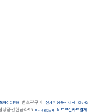
번호판구매
신세계상품권세탁
톡아이디판매
다바오
점상품권현금화95
비트코인카드결제
이더리움현금화