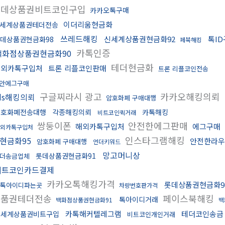
롯데상품권비트코인구입
카카오톡구매
이더리움현금화
세계상품권테더전송
쓰레드해킹
신세계상품권현금화92
톡I
데상품권현금화98
페북해킹
카톡인증
백화점상품권현금화90
테더현금화
해외카톡구입처
트론 리플코인판매
트론 리플코인전송
안에그구매
구글찌라시 광고
카카오해킹의뢰
ds해킹의뢰
암호화폐 구매대행
암호화폐전송대행
각종해킹의뢰
카톡해킹
비트코인퀵거래
쌍둥이폰
안전한에그판매
해외카톡구입처
에그구매
해외카톡구입처
인스타그램해킹
현금화95
안전한라우
암호화폐 구매대행
언더키워드
망고머니상
롯데상품권현금화91
더송금업체
비트코인카드결제
카카오톡해킹가격
롯데상품권현금화9
톡아이디파는곳
차량번호판가격
상품권테더전송
페이스북해킹
톡아이디거래
백화점상품권현금화91
백
카톡해커텔레그램
테더코인송금
신세계상품권비트구입
비트코인개인거래