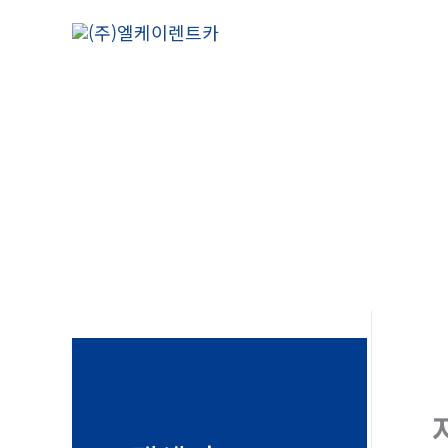
콘
텐
츠
로
건
너
뛰
기