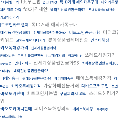
fds푸는법
톡ID거래 해외카톡구매
해외카톡
스타해킹의뢰
인스타해킹
fds가격제안
랙키워드 가격
백화점상품권현금화92
롯데상품권테더전송
카오해킹가격
톡ID거래 해외카톡구매
비트코인카드결제
테더코
비트코인송금대행
데상품권현금화91
신세계상품권현금화92
더키워드
롯데상품권테더전송
인스타해킹
코인돈세탁 테더거래
카카오톡해킹가격
신세계상품권세탁
쓰레드해킹가격
fds해킹의뢰
트론 리플코인판매
빠른테더송금
망고머니상
신세계상품권현금화93
언더키워드
백화점상품권현금화10
ds푸는법
백화점상품권현금화95
스타해킹
페이스북해킹가격
테더해외송금
라
롯데상품권현금화96
테더해외송금
가상화폐선물거래
다바오포커구입
카카오톡해킹가격
보안
톡인증
비트코인사는법
쓰레드해킹가
다바오포커판매
구글찌라시 의뢰
구입
페이스북해킹의뢰
다바오포커머니판매
페이스북해킹
페북해킹
스타그램해킹가격