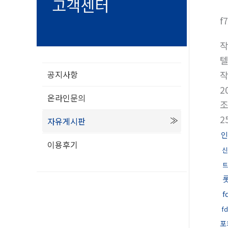
고객센터
f
텔
공지사항
2
온라인문의
2
자유게시판
인
이용후기
신
트
f
f
포