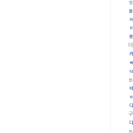
인
블
카
롯
f
인
카
인