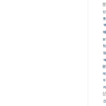
신
롯
보
f
권
테
카