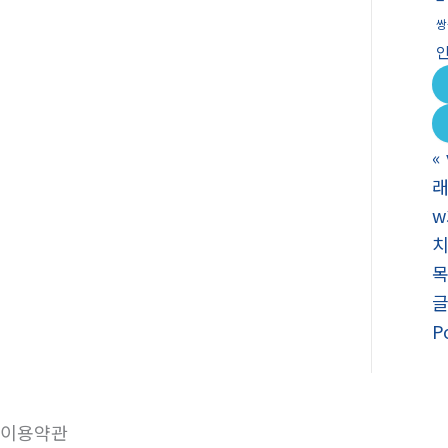
쌍
«
래
w
치
P
이용약관