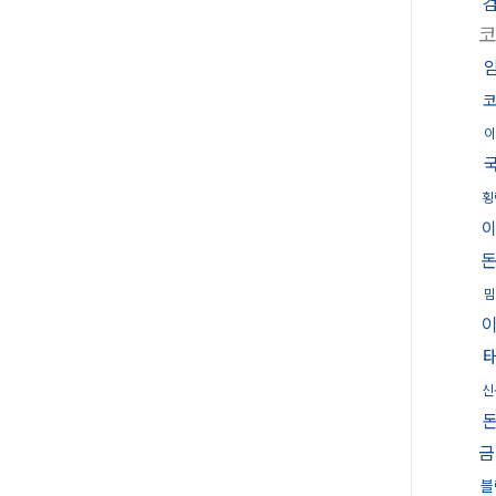
이
횡
밈
신
금
블