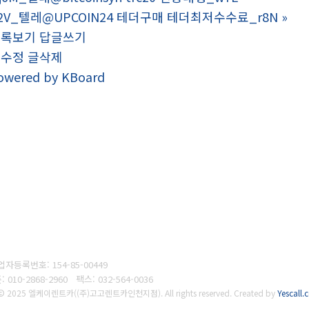
2V_텔레@UPCOIN24 테더구매 테더최저수수료_r8N
»
목록보기
답글쓰기
글수정
글삭제
owered by KBoard
업자등록번호:
154-85-00449
폰
: 010-2868-2960
팩스:
032-564-0036
 © 2025 엘케이렌트카((주)고고렌트카인천지점). All rights reserved.
Created by
Yescall