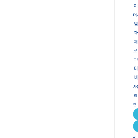
이
더
재
오
드
사
리
간
«