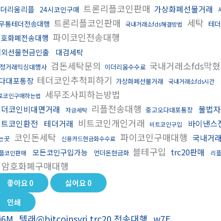
트론리플코인판매
가상화폐선물거래
더리움리플
24시코인구매
트론리플코인판매
세탁
무통테더전송대행
테더
국내거래소fds해결방법
파이코인전송대행
암호화폐전송대행
해외선물현금인출
대검세탁
검돈세탁문의
국내거래소fds막
정거래믹싱대행사
이더리움수수료
테더코인추척피하기
다대포통장
가상화폐선물거래
국내거래소fds시간
세무조사피하는방법
로코인구매하는법
리플전송대행
테더코인비대면거래
불법자
중고오다대포통장
자금세탁
비트코인개인거래
비트코인환전
테더거래
바이낸스
비트코인구입
코인돈세탁
파이코인구매대행
국내거래
는곳
신용카드현금화수수료
블테구입
trc20판매
모든코인구입가능
언더돈현금화
플코인판매
리
암호화폐구매대행
좋아요
0
싫어요
0
인쇄
j6M_텔래@bitcoinsyri trc20 전송대행_w7E