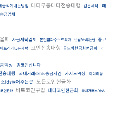
테더무통테더전송대행
세금적게내는방법
검돈세탁
테
송금업체
혔을때
자금세탁업체
중고
돈현금화수수료최저
빗썸fds푸는법
코인전송대행
골드바현금화현금화
아프리카tv돈세탁
카
금믹싱
밈코인삽니다
전송대행
국내거래소fds송금시간
카지노믹싱
이더리움
모든코인현금화
소fds뚫어주는곳
비트코인구입
테더코인현금화
플코인판매
국내거래소fds시