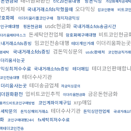
태더원화환전
검돈현금화
핑돈믹싱
trc20전송대행
가상화폐자금세
코인계좌이체
오다믹싱
국내거래소fds막혔을때
비트코
잡코인판매
암호화폐
정치자금믹싱
이더리움리플코인구매
usdc현금화
국내거래소fds송금시간
코인구매대행
핑돈현금화
돈세탁안전업체
비트코인현금
암호화폐구매대행
더리움메타마스크
밈코인전송대행
이더리움파는곳
국내거래소fds증빙
테더개인거래
검돈믹싱문의
국내거래소fds증빙
usdc판매처
령세탁
코인현금직거래
이더리움사는곳
테더코인판매합
돈믹싱최저수수료
국내거래소fds증빙
테더매입
테더수사기관
코인전송대행
테더송금업체
이더리움사는곳
자금믹싱문의
업비트코인추적
금은돈현금화
태더원화환전
이더리움현금화
xrp매입
코인계좌이체구입
용카드비트코인구매방법
테더수사기관
돈세탁문의
돈믹싱안전업체
돈믹싱해외거래소
국내거래소f
화
fx세탁최저수수료
코인구매대행24시
랙테더코인전송