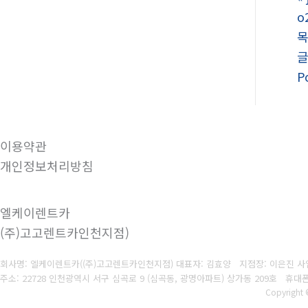
o
P
이용약관
개인정보처리방침
엘케이렌트카
(주)고고렌트카인천지점)
회사명: 엘케이렌트카((주)고고렌트카인천지점) 대표자: 김효양 지점장: 이은진
사
주소: 22728 인천광역시 서구 심곡로 9 (심곡동, 광명아파트) 상가동 209호 휴대
Copyright