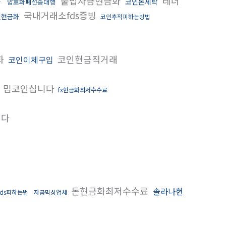
불법자금현금화
테더
코인돈세탁
암호화폐전송대행
탁
국내거래소fds증빙
인현금화
코인추적피하는방법
화
코인현금직거래
코인이체구입
밈코인삽니다
fx현금화최저수수료
니다
돈현금화최저수수료
솔라나현
ds피하는법
자금믹싱업체