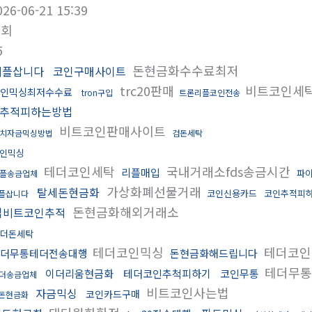
026-06-21 15:39
조회
5
돈현금화수수료최저
리플삽니다
코인구매사이트
trc20판매
비트코인세
인믹싱최저수수료
tron구입
트론리플코인전송
추적피하는방법
비트코인판매사이트
치자금믹싱방법
검돈세탁
인믹싱
테더코인세탁
국내거래소fds송금시간
리플매입
파
플송금업체
가상화폐선물거래
탈세돈현금화
코인신용카드
코인추적피
플삽니다
돈현금화해외거래소
업비트코인추적
더돈세탁
테더코인믹싱
테더코인
더무통테더전송대행
돈현금화해드립니다
테더무통
이더리움현금화
테더코인추척피하기
코인무통
더송금업체
비트코인사는법
자금믹싱
코인카드구매
돈현금화