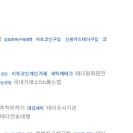
탁
코
비트코인구입
신용카드테더구입
암호화폐구매대행
태더원화환전
비트코인개인거래
세탁재테크
이코인
국내거래소fds뚫는법
하는방법
추척피하기
테더수사기관
대검세탁
테더전송대행