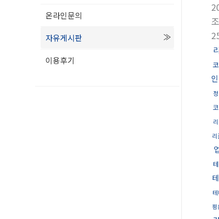
2
온라인문의
2
자유게시판
이용후기
코
인
정
코
리
리
테
테
테
핑