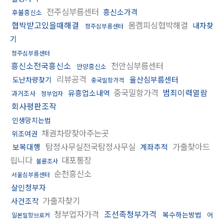
전주심부름센터
흥신소가격
후불흥신소
협박받고있을때해결
몸캠피싱협박해결
내차찾
청주심부름센터
기
청주심부름센터
흥신소전국흥신소
천안심부름센터
안양흥신소
리뷰공격
울산심부름센터
도난차량찾기
중국밀항가격
중국밀항가격
범죄이력열람
유흥업소내역
과거조사
청부업자
회사평판조작
인생망치는법
채권차량찾아주는곳
위조여권
탐정사무실전국탐정사무실
가출찾아드
보복대행
계좌추적
립니다
대포통장
불륜조사
순천흥신소
서울심부름센터
살인청부자
가출자찾기
사건조작
청부업자가격
조선족청부가격
복수하는방법
어
일본밀항브로커