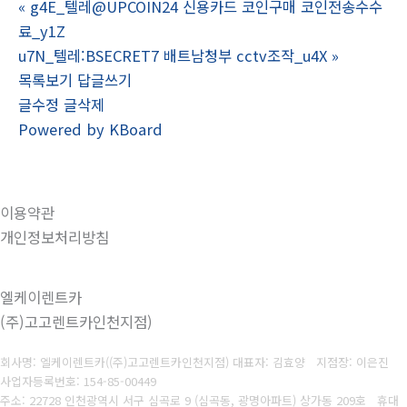
«
g4E_텔레@UPCOIN24 신용카드 코인구매 코인전송수수
료_y1Z
u7N_텔레:BSECRET7 배트남청부 cctv조작_u4X
»
목록보기
답글쓰기
글수정
글삭제
Powered by KBoard
이용약관
개인정보처리방침
엘케이렌트카
(주)고고렌트카인천지점)
회사명: 엘케이렌트카((주)고고렌트카인천지점) 대표자: 김효양 지점장: 이은진
사업자등록번호:
154-85-00449
주소: 22728 인천광역시 서구 심곡로 9 (심곡동, 광명아파트) 상가동 209호 휴대