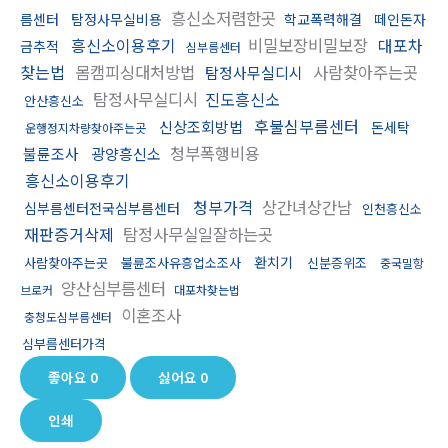
흥신소저렴한곳
름센터
탐정사무실비용
학교폭력해결
떼인돈자
흥신소이용후기
비밀보장비밀보장
대포차
금추적
심부름센터
찾는법
몸캠피싱대처방법
사람찾아주는곳
탐정사무실디시
탐정사무실디시
진도흥신소
안산흥신소
후불심부름센터
신상조회방법
돈세탁
운행정지차량찾아주는곳
청부폭행비용
불륜조사
광양흥신소
흥신소이용후기
청부가격
상간녀상간남
심부름센터전국심부름센터
인천흥신소
재판증거삭제
탐정사무실일잘하는곳
환치기
사람찾아주는곳
불륜조사유흥업소조사
신분증위조
중국밀항
양산심부름센터
브로커
대포차찾는법
이혼조사
충청도심부름센터
심부름센터가격
좋아요
0
싫어요
0
인쇄