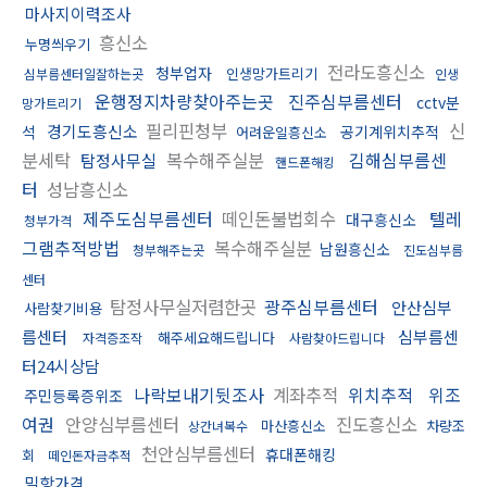
마사지이력조사
흥신소
누명씌우기
전라도흥신소
청부업자
인생망가트리기
심부름센터일잘하는곳
인생
운행정지차량찾아주는곳
진주심부름센터
cctv분
망가트리기
필리핀청부
신
경기도흥신소
석
공기계위치추적
어려운일흥신소
분세탁
복수해주실분
김해심부름센
탐정사무실
핸드폰해킹
터
성남흥신소
제주도심부름센터
떼인돈불법회수
텔레
대구흥신소
청부가격
그램추적방법
복수해주실분
남원흥신소
청부해주는곳
진도심부름
센터
탐정사무실저렴한곳
광주심부름센터
안산심부
사람찾기비용
름센터
심부름센
해주세요해드립니다
자격증조작
사람찾아드립니다
터24시상담
나락보내기뒷조사
계좌추적
위치추적
위조
주민등록증위조
여권
안양심부름센터
진도흥신소
마산흥신소
차량조
상간녀복수
천안심부름센터
휴대폰해킹
회
떼인돈자금추적
밀항가격