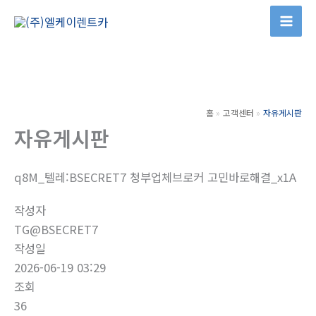
콘
텐
츠
로
건
너
홈
고객센터
자유게시판
뛰
자유게시판
기
q8M_텔레:BSECRET7 청부업체브로커 고민바로해결_x1A
작성자
TG@BSECRET7
작성일
2026-06-19 03:29
조회
36