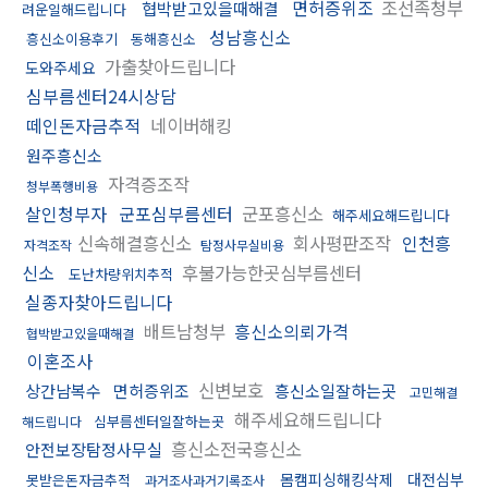
면허증위조
조선족청부
협박받고있을때해결
려운일해드립니다
성남흥신소
흥신소이용후기
동해흥신소
가출찾아드립니다
도와주세요
심부름센터24시상담
떼인돈자금추적
네이버해킹
원주흥신소
자격증조작
청부폭행비용
살인청부자
군포심부름센터
군포흥신소
해주세요해드립니다
신속해결흥신소
회사평판조작
인천흥
자격조작
탐정사무실비용
신소
후불가능한곳심부름센터
도난차량위치추적
실종자찾아드립니다
배트남청부
흥신소의뢰가격
협박받고있을때해결
이혼조사
신변보호
상간남복수
면허증위조
흥신소일잘하는곳
고민해결
해주세요해드립니다
심부름센터일잘하는곳
해드립니다
흥신소전국흥신소
안전보장탐정사무실
몸캠피싱해킹삭제
대전심부
못받은돈자금추적
과거조사과거기록조사