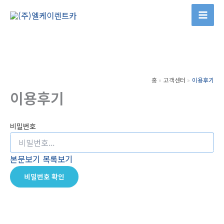
콘
텐
츠
로
건
너
홈
고객센터
이용후기
뛰
이용후기
기
비밀번호
본문보기
목록보기
비밀번호 확인