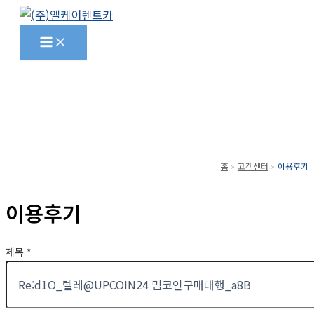
콘
텐
츠
로
건
너
뛰
기
홈
고객센터
이용후기
이용후기
제목
*