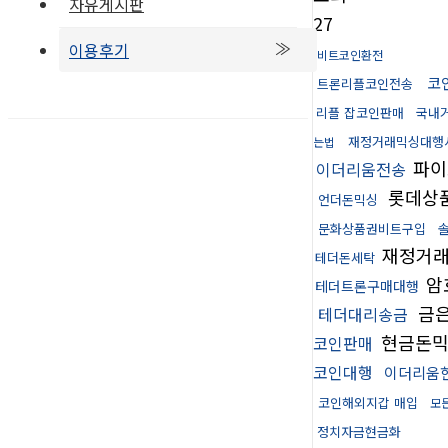
자유게시판
27
이용후기
비트코인환전
코
트론리플코인전송
리플 잡코인판매
국내거
재정거래믹싱대행
는법
파
이더리움전송
롯데상품
언더돈믹싱
문화상품권비트구입
재정거
테더돈세탁
암
테더트론구매대행
금
테더대리송금
현금돈
코인판매
코인대행
이더리움
코인해외지갑 매입
모
정치자금현금화