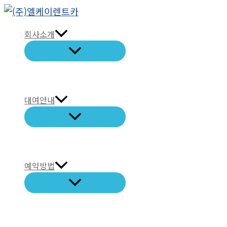
콘
텐
회사소개
츠
로
건
너
뛰
대여안내
기
예약방법