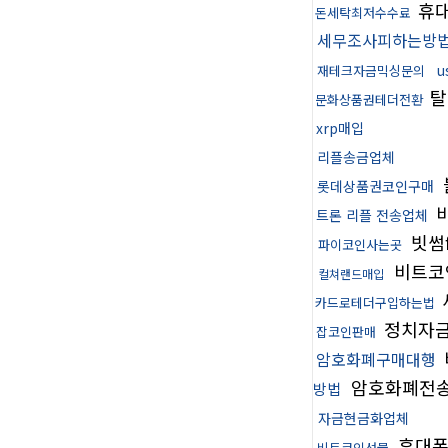
휴
돈세탁최저수수료
세무조사피하는방
u
재테크자금믹싱문의
탈
문화상품권테더전환
xrp매입
리플송금업체
롯데상품권코인구매
트론 리플 전송업체
빗썸
파이코인사는곳
비트코
컬쳐랜드매입
카드로테더구입하는법
정치자
잡코인판매
암호화폐구매대행
암호화폐전
방법
자금현금화업체
휴대폰
비트코인선물