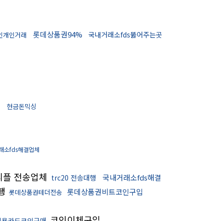
롯데상품권94%
국내거래소fds뚫어주는곳
인개인거래
입
현금돈믹싱
래소fds해결업체
리플 전송업체
국내거래소fds해결
trc20 전송대행
행
롯데상품권비트코인구입
롯데상품권테더전송
코인이체구입
신용카드코인구매