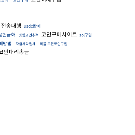
인전송대행
usdc판매
코인구매사이트
움현금화
sol구입
빗썸코인추적
매방법
자금세탁업체
리플 모든코인구입
코인대리송금