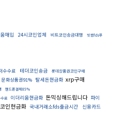
리움매입
24시코인업체
비트코인송금대행
빗썸fds푸
테더코인송금
저수수료
롯데상품권코인구매
xrp구매
탈세돈현금화
문화상품권91%
행
핸드폰결제85%
돈믹싱해드립니다
이더리움현금화
파이
수수료
코인현금화
국내거래소fds출금시간
신용카드