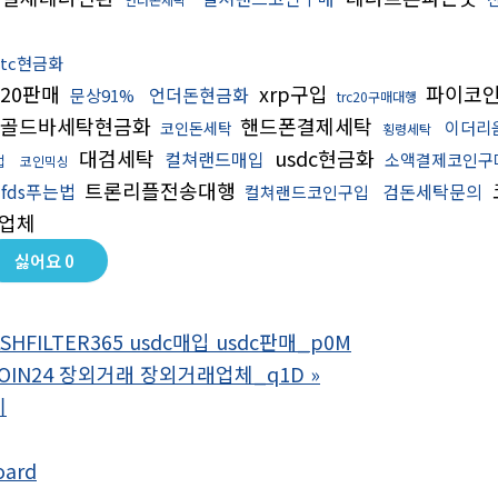
btc현금화
c20판매
xrp구입
파이코
언더돈현금화
문상91%
trc20구매대행
골드바세탁현금화
핸드폰결제세탁
이더리
코인돈세탁
횡령세탁
대검세탁
usdc현금화
컬쳐랜드매입
소액결제코인구
법
코인믹싱
트론리플전송대행
fds푸는법
검돈세탁문의
컬쳐랜드코인구입
업체
싫어요
0
HFILTER365 usdc매입 usdc판매_p0M
OIN24 장외거래 장외거래업체_q1D
»
기
oard