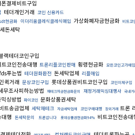
대폰결제비트구입
테더개인거래
법
코인 신용카드
가상화폐자금현금화
이더리움클레식클레식매입
sdt현금화
비트코
세돈세탁
블랙테더코인구입
비트코인전송대행
횡령현금화
트론리플코인판매
모든코인고가매
fds푸는법
돈세탁업체
테더원화환전
리플매입
인퀵거래
롯데상품권비트코인구입
문상코인구입
코인이체구입
세무조사피하는방법
재정거래믹싱대행사
재테크자금현금화문의
국내거
금믹싱방법
문화상품권세탁
파이코인
비트송금업체
트론 
세탁재테크
코인구매대행
자금세탁업체
장외거래
송대행
비트코인전송대
돈세탁문의
트론삽니다
롯데상품권현금화94%
결제테더전환
테더트론파는곳
컬쳐랜드코인구매
언더돈세탁