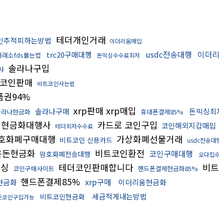
테더개인거래
인추적피하는방법
이더리움매입
usdc전송대행
이더
trc20구매대행
래소fds뚫는법
돈믹싱수수료최저
솔라나구입
사
이코인판매
비트코인사는법
권94%
xrp판매 xrp매입
솔라나구매
돈믹싱최
솔라나현금화
휴대폰결제85%
래현금화대행사
카드로 코인구입
코인해외지갑매입
테더최저수수료
호화폐구매대행
가상화폐선물거래
비트코인 신용카드
usdc전송대
은돈현금화
비트코인환전
코인구매대행
암호화폐전송대행
오다집
믹싱
테더코인판매합니다
비트
코인구매사이트
핸드폰결제현금화85%
핸드폰결제85%
xrp구매
현금화
이더리움현금화
세금적게내는방법
비트코인현금화
든코인구입가능