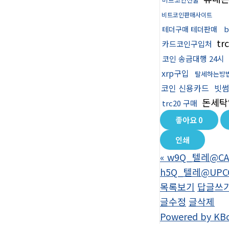
비트코인판매사이트
테더구매 테더판매
tr
카드코인구입처
코인 송금대행 24시
xrp구입
탈세하는방
코인 신용카드
빗썸
돈세탁
trc20 구매
좋아요
0
인쇄
«
w9Q_텔레@CAS
h5Q_텔레@UPC
목록보기
답글쓰
글수정
글삭제
Powered by KB