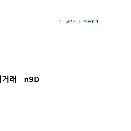
홈
고객센터
이용후기
거래 _n9D