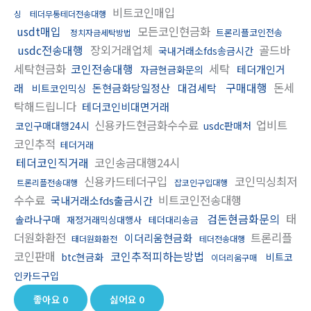
비트코인매입
싱
테더무통테더전송대행
usdt매입
모든코인현금화
트론리플코인전송
정치자금세탁방법
usdc전송대행
장외거래업체
골드바
국내거래소fds송금시간
세탁현금화
코인전송대행
세탁
테더개인거
자금현금화문의
구매대행
돈세
래
돈현금화당일정산
대검세탁
비트코인믹싱
탁해드립니다
테더코인비대면거래
신용카드현금화수수료
업비트
코인구매대행24시
usdc판매처
코인추적
테더거래
테더코인직거래
코인송금대행24시
신용카드테더구입
코인믹싱최저
트론리플전송대행
잡코인구입대행
수수료
비트코인전송대행
국내거래소fds출금시간
검돈현금화문의
태
솔라나구매
재정거래믹싱대행사
테더대리송금
더원화환전
트론리플
이더리움현금화
태더원화환전
테더전송대행
코인판매
코인추적피하는방법
btc현금화
비트코
이더리움구매
인카드구입
좋아요
0
싫어요
0