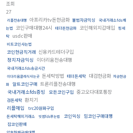
조회
27
아프리카tv돈현금화
불법자금믹싱
국내거래소fds깨
리플전송대행
코인구매대행24시
코인해외지갑매입
는법
테더돈현금화
핑세
usdc판매
탁
비트코인사는법
신용카드테더구입
코인현금직거래
정치자금믹싱
이더리움전송대행
국내거래소fds송금시간
돈세탁방법
대검현금화
테더돈세탁
이더리움클레식사는곳
자금현금
트론리플전송대행
알트코인구매
화
국내거래소fds증빙
중고오다대포통장
모든코인구입
환치기
검돈세탁
리플매입
trc20원화구입
코인믹싱
밈코인구매대행
돈세탁해외거래소
빗썸fds푸는법
잡코인판매
암호화폐구매대행