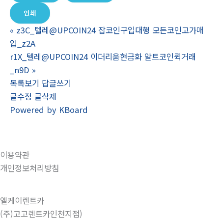
인쇄
«
z3C_텔레@UPCOIN24 잡코인구입대행 모든코인고가매
입_z2A
r1X_텔레@UPCOIN24 이더리움현금화 알트코인퀵거래
_n9D
»
목록보기
답글쓰기
글수정
글삭제
Powered by KBoard
이용약관
개인정보처리방침
엘케이렌트카
(주)고고렌트카인천지점)