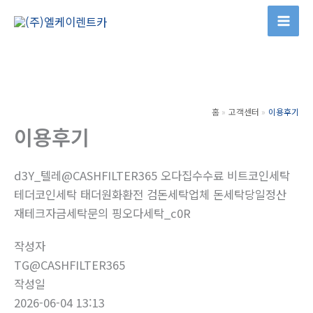
콘
텐
츠
로
건
너
홈
고객센터
이용후기
뛰
이용후기
기
d3Y_텔레@CASHFILTER365 오다집수수료 비트코인세탁
테더코인세탁 태더원화환전 검돈세탁업체 돈세탁당일정산
재테크자금세탁문의 핑오다세탁_c0R
작성자
TG@CASHFILTER365
작성일
2026-06-04 13:13