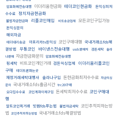
이더리움현금화
테더코인현금화
돈믹싱최저
암호화폐전송대행
정치자금현금화
수수료
리플코인매입
모든코인구입가능
불법자금현금화
비트송금업체
돈믹싱문의
해외자금
코인구매대행
국내거래소fds해
아프리카tv돈믹싱
테더대리송금
무통코인
바이낸스전송대행
결방법
검돈세탁
usdc판매처
솔라
자금현금화문의
암호화폐전송대행
나판매
비트코인개인거래
이더리움리플코인
핑세탁
검돈믹싱업체
구매
테더트론파는곳
돈현금화최저수수료
재정거래세탁대행사
솔라나구입
자금믹싱
국내거래소fds출금시간
trc20구매
문의
돈세탁최저수수료
코인구매대
오다집수수료
코인계좌이체구입
행
코인추적피하는방
빗썸fds푸는법
알트코인퀵거래
불법자금세탁
법
국내거래소fds해결방법
코인추적피하는방법