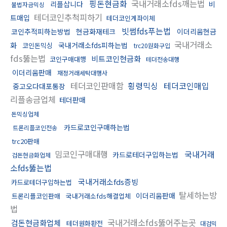
핑돈현금화
국내거래소fds깨는법
리플삽니다
비
불법자금믹싱
테더코인추척피하기
트매입
테더코인계좌이체
빗썸fds푸는법
코인추적피하는방법
현금화재테크
이더리움현금
국내거래소
화
국내거래소fds피하는법
코인돈믹싱
trc20원화구입
fds뚫는법
비트코인현금화
코인구매대행
테더전송대행
이더리움판매
재정거래세탁대행사
테더코인판매함
횡령믹싱
테더코인매입
중고오다대포통장
리플송금업체
테더판매
돈믹싱업체
카드로코인구매하는법
트론리플코인전송
trc20판매
밈코인구매대행
국내거래
카드로테더구입하는법
검돈현금화업체
소fds뚫는법
국내거래소fds증빙
카드로테더구입하는법
탈세하는방
이더리움판매
트론리플코인판매
국내거래소fds해결업체
법
국내거래소fds뚫어주는곳
검돈현금화업체
테더원화환전
대검믹