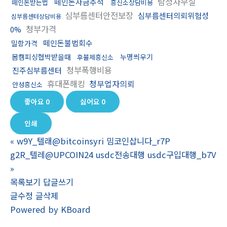
탐정사무실
떼인돈자금추적
떼인돈받는법
흥신소상담비용
심부름센터안전보장
심부름센터의뢰위험성
심부름센터상담비용
청부가격
0%
떼인돈불법회수
밀항가격
몸캠피싱협박받을때
누명씌우기
후불제흥신소
청부폭행비용
진주심부름센터
휴대폰해킹
청부업자의뢰
안성흥신소
좋아요
0
싫어요
0
인쇄
«
w9Y_텔래@bitcoinsyri 밈코인삽니다_r7P
g2R_텔레@UPCOIN24 usdc전송대행 usdc구입대행_b7V
»
목록보기
답글쓰기
글수정
글삭제
Powered by KBoard