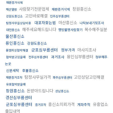
재판증거삭제
사람찾기전문업체
창원흥신소
재판증거삭제
재산열람
고민바로해결
강원도흥신소
진주심부름센터
마산흥신소
대포차찾는법
나락보내기뒷조사
탐정사무실상담비용
해주세요해드립니다
복수해주실분
행방불명사람찾기
대전흥신소
울산흥신소
용인흥신소
강원도흥신소
군포심부름센터
마사지조사
청부가격
몸캠피싱협박해결
용인심부름센터
과거조사
청부해주
협박받고있을때
전주심부름센터
는곳
신분세탁
후불흥신소
탐정사무실가격
고민상담고민해결
재판증거조작
파주심부름센터
유포협박받을때
창원흥신소
돈받아드립니다
성남흥신소
경산심부름센터
군포심부름센터
흥신소의뢰가격
유흥업소
계좌추적
증거조작
출입내역