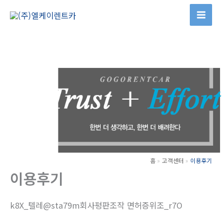
콘
텐
츠
로
건
너
뛰
기
홈
고객센터
이용후기
이용후기
k8X_텔레@sta79m회사평판조작 면허증위조_r7O