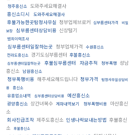
도와주세요해결사
청주흥신소
흥신소디시
도와주세요해결사
후불가능한곳탐정사무실
청부업체브로커
심부름센터가격
비밀
심부름센터상담비용
신상털기
보장
범죄이력조사
심부름센터일잘하는곳
청부업체가격
수원흥신소
경기도심부름센터
후불흥신소
전라도흥신소
후불심부름센터
자금추적
성남
청부폭행
심부름센터일잘하는곳
흥신소
남원흥신소
청부폭행비용
해주세요해드립니다
청부가격
탐정사무실상담비
흥신소
용
예산흥신소
유흥업소내역
심부름센터상담비용
상간녀복수
마산흥신
광양흥신소
계좌내역보기
청부폭행비용
소
회사진급조작
제주도흥신소
인생나락보내는방법
후불흥신
소
후불흥신소