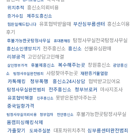
흥신소의뢰비용
위치추적
제주도흥신소
증거수집
유포협박받을때
부산심부름센터
흥신소이용
힘든일해드립니다
후기
탐정사무실전국탐정사무실
후불가능한곳탐정사무실
휴대폰해킹
전주흥신소
흥신소
선불유심판매
흥신소인생망치기
리뷰공격
고민상담고민해결
복수해주는곳
창원흥신소
후불제흥신소
광양흥신
살인청부가격
사람찾아주는곳
재판증거물열람
소
탐정사무실완전범죄
카톡해킹
청부폭행
흥신소24시상담
협박받고있어요
전주흥신소
청부브로커
마사지조사
탐정사무실완전범죄
못받은돈받아주는곳
유포협박해결
진주흥신소
중국밀항가격
후불가능한곳탐정사무실
탐정사무실의뢰비용
청부업자
천안흥신소
몸캠피싱해킹삭제
가출찾기
대포차위치추적
심부름센터완전범죄
도와주실분