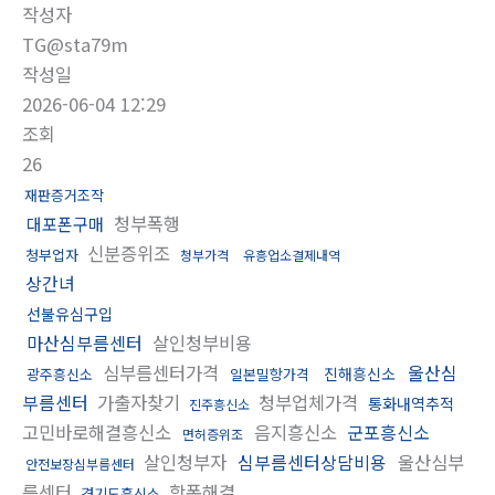
작성자
TG@sta79m
작성일
2026-06-04 12:29
조회
26
재판증거조작
청부폭행
대포폰구매
신분증위조
청부업자
청부가격
유흥업소결제내역
상간녀
선불유심구입
마산심부름센터
살인청부비용
심부름센터가격
울산심
진해흥신소
광주흥신소
일본밀항가격
부름센터
가출자찾기
청부업체가격
통화내역추적
진주흥신소
고민바로해결흥신소
음지흥신소
군포흥신소
면허증위조
살인청부자
심부름센터상담비용
울산심부
안전보장심부름센터
름센터
학폭해결
경기도흥신소