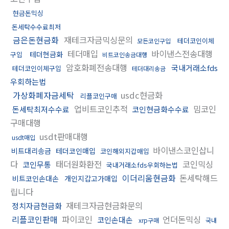
현금돈믹싱
돈세탁수수료최저
금은돈현금화
재테크자금믹싱문의
테더코인이체
모든코인구입
테더매입
바이낸스전송대행
테더현금화
구입
비트코인송금대행
암호화폐전송대행
국내거래소fds
테더코인이체구입
테더대리송금
우회하는법
가상화폐자금세탁
usdc현금화
리플코인구매
업비트코인추적
밈코인
돈세탁최저수수료
코인현금화수수료
구매대행
usdt판매대행
usdt매입
바이낸스코인삽니
비트대리송금
테더코인매입
코인해외지갑매입
다
태더원화환전
코인믹싱
코인무통
국내거래소fds우회하는법
이더리움현금화
돈세탁해드
비트코인손대손
개인지갑고가매입
립니다
재테크자금현금화문의
정치자금현금화
리플코인판매
파이코인
언더돈믹싱
코인손대손
xrp구매
국내