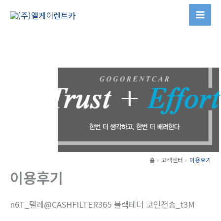
콘
텐
츠
로
건
너
뛰
기
홈
고객센터
이용후기
이용후기
n6T_텔레@CASHFILTER365 블랙테더 코인전송_t3M