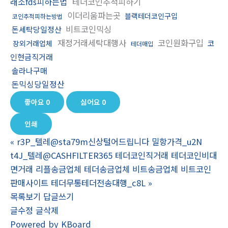
래소fds피하는법
테더코인추척피하기
이더리움파는곳
블랙테더코인구입
코인추적피하는방법
비트코인믹싱
돈세탁당일정산
재정거래세탁대행사
코인원화구입
코
장외거래업체
테더매입
인현금직거래
솔라나구매
돈믹싱당일정산
좋아요
0
싫어요
0
인쇄
«
r3P_텔레@sta79m신상털어드립니다 밀항가격_u2N
t4J_텔레@CASHFILTER365 테더코인직거래 테더코인비대
면거래 리플송금업체 테더송금업체 비트송금업체 비트코인
판매사이트 테더무통테더전송대행_c8L
»
목록보기
답글쓰기
글수정
글삭제
Powered by KBoard