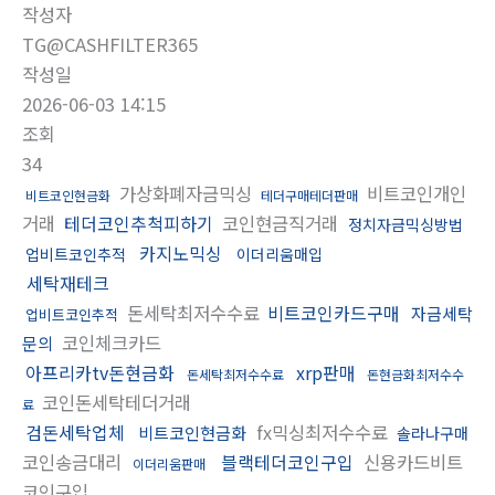
작성자
TG@CASHFILTER365
작성일
2026-06-03 14:15
조회
34
가상화폐자금믹싱
비트코인개인
비트코인현금화
테더구매테더판매
거래
테더코인추척피하기
코인현금직거래
정치자금믹싱방법
카지노믹싱
업비트코인추적
이더리움매입
세탁재테크
돈세탁최저수수료
비트코인카드구매
자금세탁
업비트코인추적
코인체크카드
문의
아프리카tv돈현금화
xrp판매
돈세탁최저수수료
돈현금화최저수수
코인돈세탁테더거래
료
검돈세탁업체
fx믹싱최저수수료
비트코인현금화
솔라나구매
코인송금대리
블랙테더코인구입
신용카드비트
이더리움판매
코인구입