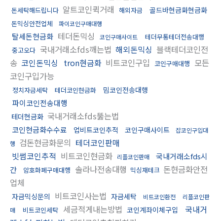
알트코인퀵거래
골드바현금화현금화
돈세탁해드립니다
해외자금
돈믹싱안전업체
파이코인구매대행
테더돈믹싱
탈세돈현금화
테더무통테더전송대행
코인구매사이트
국내거래소fds깨는법
해외돈믹싱
블랙테더코인전
중고오다
송
코인돈믹싱
tron현금화
비트코인구입
모든
코인구매대행
코인구입가능
밈코인전송대행
정치자금세탁
테더코인현금화
파이코인전송대행
국내거래소fds뚫는법
테더현금화
코인현금화수수료
업비트코인추적
코인구매사이트
잡코인구입대
검돈현금화문의
테더코인판매
행
빗썸코인추적
비트코인현금화
국내거래소fds시
리플코인판매
솔라나전송대행
돈현금화안전
간
암호화폐구매대행
믹싱재테크
업체
비트코인사는법
자금믹싱문의
자금세탁
비트코인환전
리플코인판
세금적게내는방법
국내거
코인계좌이체구입
비트코인세탁
매