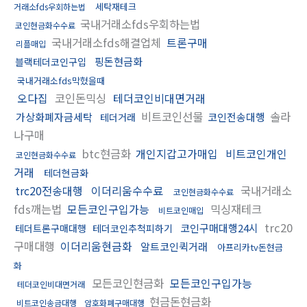
세탁재테크
거래소fds우회하는법
국내거래소fds우회하는법
코인현금화수수료
국내거래소fds해결업체
트론구매
리플매입
핑돈현금화
블랙테더코인구입
국내거래소fds막혔을때
오다집
코인돈믹싱
테더코인비대면거래
비트코인선물
솔라
가상화폐자금세탁
코인전송대행
테더거래
나구매
btc현금화
개인지갑고가매입
비트코인개인
코인현금화수수료
거래
테더현금화
trc20전송대행
이더리움수수료
국내거래소
코인현금화수수료
fds깨는법
모든코인구입가능
믹싱재테크
비트코인매입
trc20
코인구매대행24시
테더트론구매대행
테더코인추척피하기
구매대행
이더리움현금화
알트코인퀵거래
아프리카tv돈현금
화
모든코인현금화
모든코인구입가능
테더코인비대면거래
현금돈현금화
비트코인송금대행
암호화폐구매대행