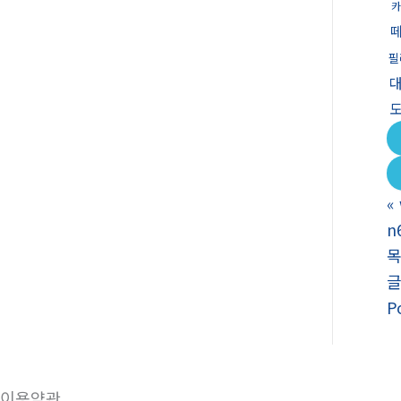
카
필
«
n
P
이용약관