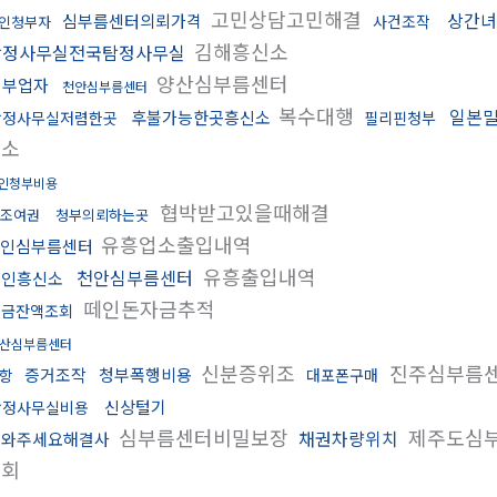
고민상담고민해결
상간녀
심부름센터의뢰가격
사건조작
인청부자
김해흥신소
탐정사무실전국탐정사무실
양산심부름센터
청부업자
천안심부름센터
복수대행
일본
후불가능한곳흥신소
탐정사무실저렴한곳
필리핀청부
신소
인청부비용
협박받고있을때해결
조여권
청부의뢰하는곳
유흥업소출입내역
인심부름센터
유흥출입내역
천안심부름센터
용인흥신소
떼인돈자금추적
예금잔액조회
산심부름센터
신분증위조
진주심부름
증거조작
청부폭행비용
항
대포폰구매
신상털기
탐정사무실비용
심부름센터비밀보장
제주도심
채권차량위치
도와주세요해결사
조회