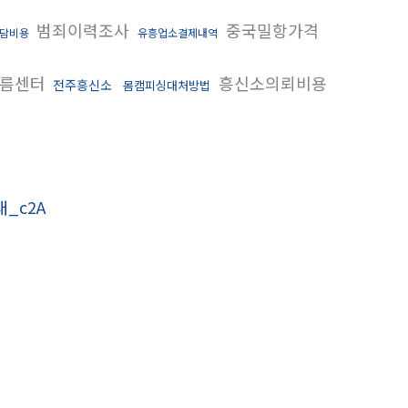
범죄이력조사
중국밀항가격
담비용
유흥업소결제내역
름센터
흥신소의뢰비용
전주흥신소
몸캠피싱대처방법
_c2A