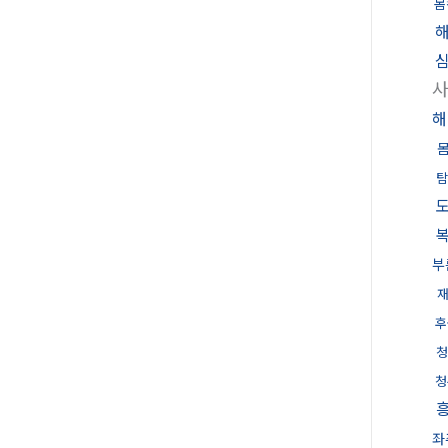
몸
해
탐
부
후
청
청
좌