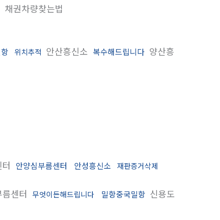
채권차량찾는법
안산흥신소
양산흥
밀항
복수해드립니다
위치추적
센터
안양심부름센터
안성흥신소
재판증거삭제
부름센터
신용도
밀항중국밀항
무엇이든해드립니다