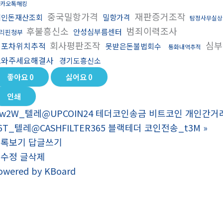
카오톡해킹
중국밀항가격
재판증거조작
떼인돈재산조회
밀항가격
탐정사무실상
후불흥신소
범죄이력조사
안성심부름센터
리핀청부
회사평판조작
심부
대포차위치추적
못받은돈불법회수
통화내역추적
도와주세요해결사
경기도흥신소
좋아요
0
싫어요
0
인쇄
w2W_텔레@UPCOIN24 테더코인송금 비트코인 개인간거래
6T_텔레@CASHFILTER365 블랙테더 코인전송_t3M
»
목록보기
답글쓰기
글수정
글삭제
owered by KBoard