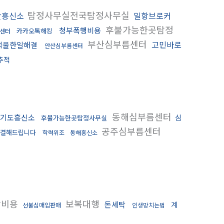
탐정사무실전국탐정사무실
산흥신소
밀항브로커
후불가능한곳탐정
청부폭행비용
카카오톡해킹
센터
부산심부름센터
고민바로
억울한일해결
안산심부름센터
추적
동해심부름센터
기도흥신소
심
후불가능한곳탐정사무실
공주심부름센터
결해드립니다
학력위조
동해흥신소
담비용
보복대행
돈세탁
계
선불심매입판매
인생망치는법