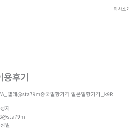
회사소
이용후기
7A_텔레@sta79m중국밀항가격 일본밀항가격_k9R
작성자
G@sta79m
작성일