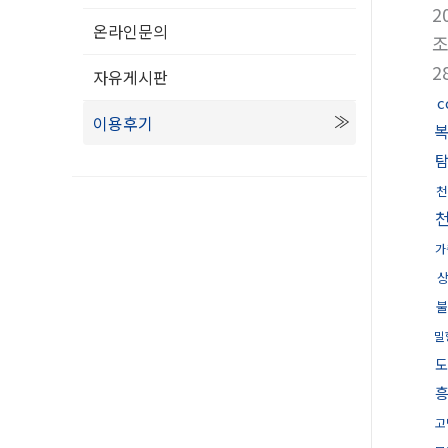
2
온라인문의
2
자유게시판
c
이용후기
천
가
불
밀
도
고