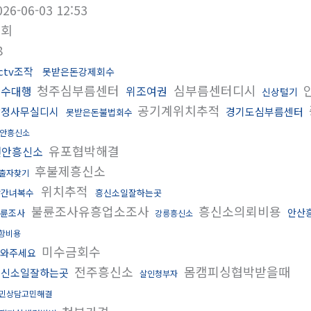
026-06-03 12:53
조회
8
ctv조작
못받은돈강제회수
청주심부름센터
심부름센터디시
복수대행
위조여권
신상털기
공기계위치추적
탐정사무실디시
경기도심부름센터
못받은돈불법회수
안흥신소
유포협박해결
천안흥신소
후불제흥신소
출자찾기
위치추적
상간녀복수
흥신소일잘하는곳
불륜조사유흥업소조사
흥신소의뢰비용
안산
륜조사
강릉흥신소
항비용
미수금회수
와주세요
전주흥신소
몸캠피싱협박받을때
흥신소일잘하는곳
살인청부자
민상담고민해결