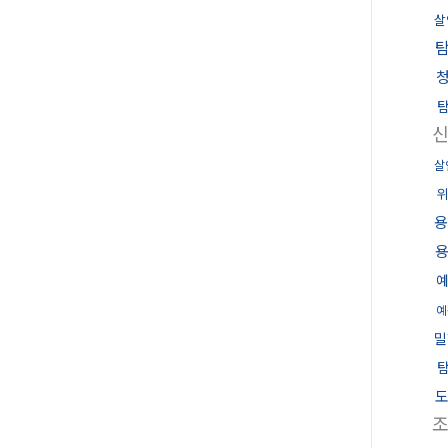
살
살
위
용
예
밀