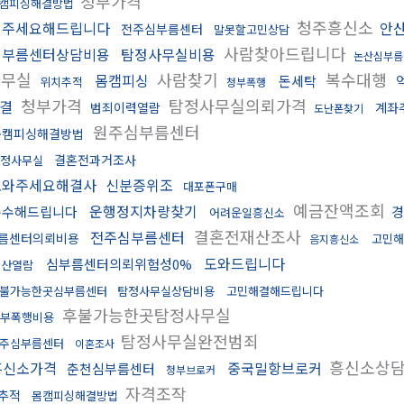
청부가격
캠피싱해결방법
청주흥신소
해주세요해드립니다
안
전주심부름센터
말못할고민상담
사람찾아드립니다
심부름센터상담비용
탐정사무실비용
논산심부름
사무실
사람찾기
복수대행
몸캠피싱
돈세탁
위치추적
청부폭행
청부가격
탐정사무실의뢰가격
결
범죄이력열람
계좌
도난폰찾기
원주심부름센터
몸캠피싱해결방법
결혼전과거조사
정사무실
도와주세요해결사
신분증위조
대포폰구매
예금잔액조회
운행정지차량찾기
복수해드립니다
경
어려운일흥신소
결혼전재산조사
전주심부름센터
름센터의뢰비용
고민해
음지흥신소
도와드립니다
심부름센터의뢰위험성0%
재산열람
불가능한곳심부름센터
탐정사무실상담비용
고민해결해드립니다
후불가능한곳탐정사무실
부폭행비용
탐정사무실완전범죄
주심부름센터
이혼조사
흥신소상
흥신소가격
중국밀항브로커
춘천심부름센터
청부브로커
자격조작
추적
몸캠피싱해결방법