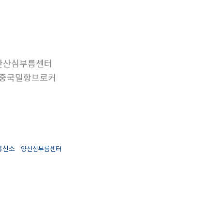
안산심부름센터
중국밀항브로커
흥신소
양산심부름센터