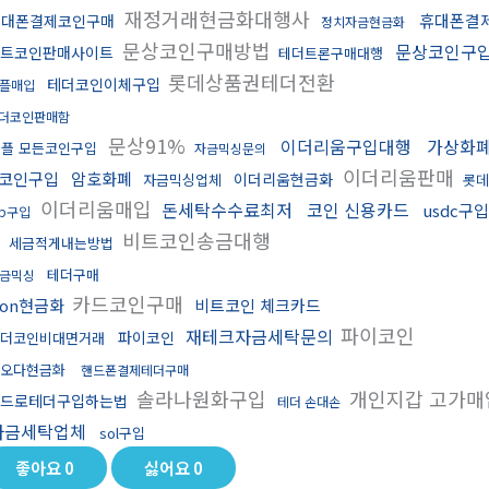
재정거래현금화대행사
휴대폰결
휴대폰결제코인구매
정치자금현금화
문상코인구매방법
문상코인구
트코인판매사이트
테더트론구매대행
롯데상품권테더전환
테더코인이체구입
플매입
더코인판매함
문상91%
이더리움구입대행
가상화
리플 모든코인구입
자금믹싱문의
이더리움판매
코인구입
암호화폐
이더리움현금화
자금믹싱업체
롯데
이더리움매입
돈세탁수수료최저
코인 신용카드
usdc구
rp구입
비트코인송금대행
세금적게내는방법
테더구매
금믹싱
카드코인구매
ron현금화
비트코인 체크카드
파이코인
재테크자금세탁문의
파이코인
더코인비대면거래
오다현금화
핸드폰결제테더구매
솔라나원화구입
개인지갑 고가
드로테더구입하는법
테더 손대손
자금세탁업체
sol구입
좋아요
0
싫어요
0