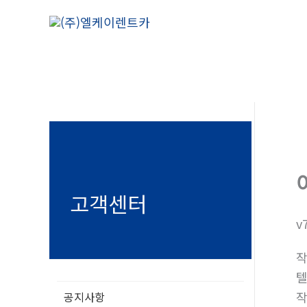
콘
텐
츠
로
건
너
뛰
기
고객센터
v
텔
공지사항