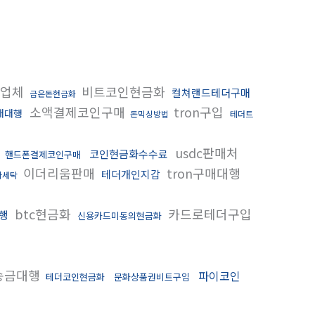
금업체
비트코인현금화
컬쳐랜드테더구매
금은돈현금화
소액결제코인구매
tron구입
매대행
돈믹싱방법
테더트
탁
usdc판매처
코인현금화수수료
핸드폰결제코인구매
이더리움판매
tron구매대행
테더개인지갑
다세탁
btc현금화
카드로테더구입
행
신용카드미동의현금화
송금대행
파이코인
테더코인현금화
문화상품권비트구입