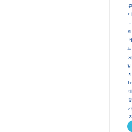
비
리
테
트
x
입
자
t
테
핑
카