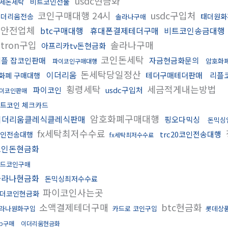
usdc현금화
비트코인선물
세돈세탁
코인구매대행 24시
usdc구입처
이더리움전송
태더원화
솔라나구매
싱안전업체
btc구매대행
휴대폰결제테더구매
비트코인송금대행
tron구입
솔라나구매
아프리카tv돈현금화
코인돈세탁
리플 잡코인판매
자금현금화문의
암호화
파이코인구매대행
돈세탁당일정산
이더리움
테더구매테더판매
리플
화폐 구매대행
횡령세탁
세금적게내는방법
파이코인
usdc구입처
이코인판매
트코인 체크카드
암호화폐구매대행
이더리움클레식클레식판매
핑오다믹싱
돈믹싱
fx세탁최저수수료
trc20코인전송대행
인전송대행
fx세탁최저수수료
코인돈현금화
드코인구매
솔라나현금화
돈믹싱최저수수료
파이코인사는곳
더코인현금화
소액결제테더구매
btc현금화
라나원화구입
카드로 코인구입
롯데상
rp구매
이더리움현금화