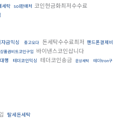
코인현금화최저수수료
제세탁
sol판매처
입
돈세탁수수료최저
폐자금믹싱
핸드폰결제비
중고오다
바이낸스코인삽니다
상품권비트코인구입
테더코인송금
입대행
테더코인믹싱
테더tron구
문상세탁
매입
탈세돈세탁