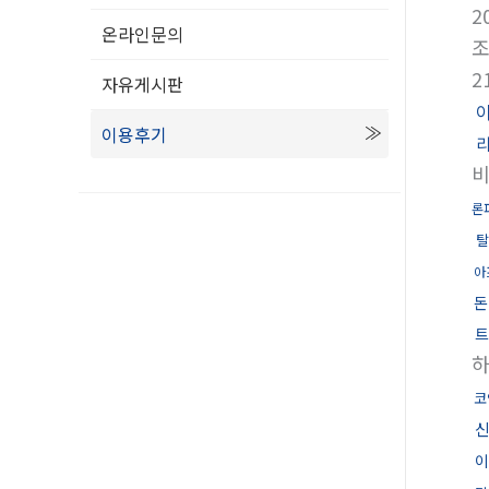
2
온라인문의
2
자유게시판
이용후기
론
탈
아
돈
트
코
이