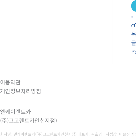
«
c
P
이용약관
개인정보처리방침
엘케이렌트카
(주)고고렌트카인천지점)
회사명: 엘케이렌트카((주)고고렌트카인천지점) 대표자: 김효양 지점장: 이은진
사