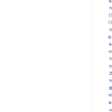
탈
더
호
파
비
코
카
테
솔
x