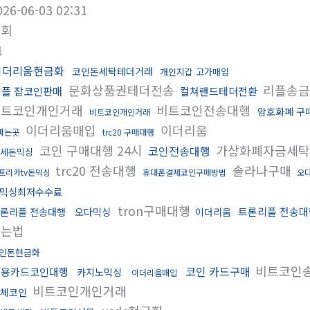
026-06-03 02:31
조회
1
이더리움현금화
코인돈세탁테더거래
개인지갑 고가매입
문화상품권테더전송
리플송
리플 잡코인판매
컬쳐랜드테더전환
비트코인개인거래
비트코인전송대행
암호화폐 구
비트코인개인거래
이더리움매입
이더리움
파는곳
trc20 구매대행
코인 구매대행 24시
가상화폐자금세
코인전송대행
세돈믹싱
trc20 전송대행
솔라나구매
프리카tv돈믹싱
휴대폰결제코인구매방법
오
믹싱최저수수료
tron구매대행
트론리플 전송대
론리플 전송대행
오다믹싱
이더리움
하는법
인돈현금화
비트코인
코인 카드구매
신용카드코인대행
카지노믹싱
이더리움매입
비트코인개인거래
체코인