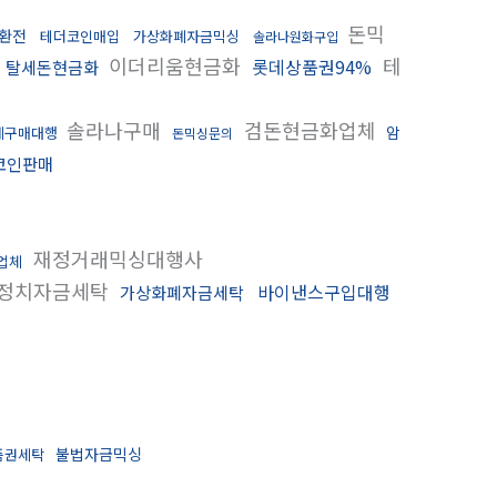
돈믹
환전
테더코인매입
가상화폐자금믹싱
솔라나원화구입
이더리움현금화
테
롯데상품권94%
탈세돈현금화
솔라나구매
검돈현금화업체
암
폐구매대행
돈믹싱문의
코인판매
재정거래믹싱대행사
업체
정치자금세탁
바이낸스구입대행
가상화폐자금세탁
불법자금믹싱
품권세탁