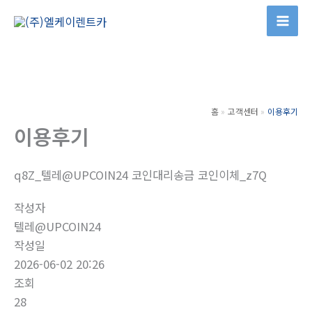
콘
텐
츠
로
건
너
홈
고객센터
이용후기
뛰
이용후기
기
q8Z_텔레@UPCOIN24 코인대리송금 코인이체_z7Q
작성자
텔레@UPCOIN24
작성일
2026-06-02 20:26
조회
28