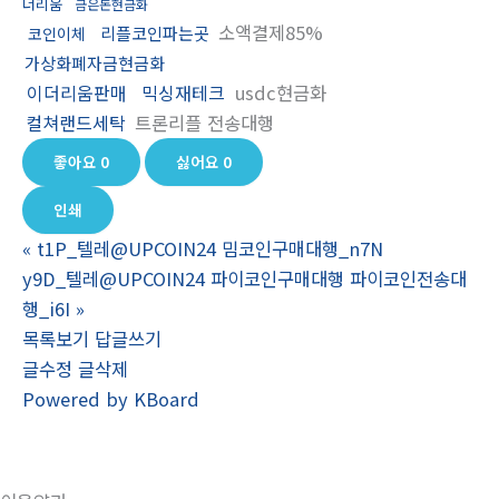
더리움
금은돈현금화
소액결제85%
리플코인파는곳
코인이체
가상화폐자금현금화
이더리움판매
믹싱재테크
usdc현금화
컬쳐랜드세탁
트론리플 전송대행
좋아요
0
싫어요
0
인쇄
«
t1P_텔레@UPCOIN24 밈코인구매대행_n7N
y9D_텔레@UPCOIN24 파이코인구매대행 파이코인전송대
행_i6I
»
목록보기
답글쓰기
글수정
글삭제
Powered by KBoard