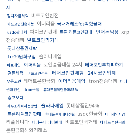
시
비트코인환전
정치자금세탁
이더리움
국내거래소fds막혔을때
카드코인전송가능
파이코인판매
언더돈믹싱
xrp
트론 리플코인판매
usdc판매처
전송대행
알트코인퀵거래
롯데상품권세탁
솔라나매입
trc20원화구입
코인송금대행 24시
이더리움
테더코인추척피하기
비트매입
테더코인판매함
24시코인업체
검돈세탁
비트코인선물
테더트론현금화
이더리움매입
tron전송대행
무통코인
태더
원화환전
tron구입
휴대폰결제현금화85%
중고오다
솔라나매입
롯데상품권94%
세무조사피하는방법
usdc현금화
트론리플코인판매
휴대폰결제테더전환
테더개인지갑
리플삽니다
비트코인퀵거래
테더구매 테더판매
테더트론현금화
돈현금화해외거래소