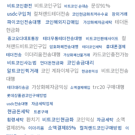
비트코인구입
문상91%
비트코인환전
비트코인 손대손
usdc구입처
컬쳐랜드테더전송
장외거래
코인현금화최저수수료
테더돈
파이코인전송대행
코인해외지갑매입
가상화폐자금세탁
현금화
컬
중고오다대포통장
테더무통테더전송대행
비트코인판매사이트
쳐랜드비트코인구입
휴대폰결제
암호화폐전송대행
테더코인세탁
이더리움전송대행
카드코인충전가능
테더전송
가상화폐선물거래
코인송금대리
비트코인사는법
언더돈현금화
알트코인퀵거래
코인 계좌이체구입
비트코인전송
현금돈믹싱
대행
가상화폐자금믹싱
trc20 구매대행
테더대리송금
소액결제매입
롯데상품권코인구매방법
자금세탁업체
usdc전송대행
현금돈세탁
트론구매
환치기
비트코인현금화
코인믹싱
소액
횡령세탁
자금세탁
결제85%
소액결제85%
컬쳐랜드코인구매방법
이더리움
이