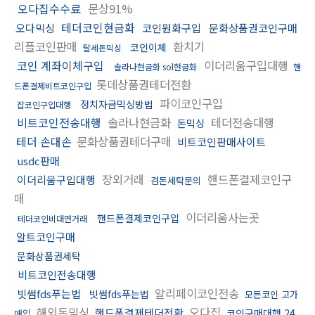
오다집수수료
문상91%
테더코인현금화
오다믹싱
코인원화구입
문화상품권코인구매
리플코인판매
환치기
코인이체
탈세돈믹싱
코인 계좌이체구입
이더리움구입대행
솔라나현금화 sol현금화
핸
롯데상품권테더전환
드폰결제비트코인구입
파이코인구입
정치자금믹싱방법
잡코인구입대행
비트코인전송대행
솔라나현금화
테더전송대행
돈믹싱
테더 손대손
문화상품권테더구매
비트코인판매사이트
usdc판매
장외거래
핸드폰결제코인구
이더리움구입대행
검돈세탁문의
매
이더리움사는곳
핸드폰결제코인구입
테더코인비대면거래
알트코인구매
문화상품권세탁
비트코인전송대행
알리페이코인전송
빗썸fds푸는법
빗썸fds푸는법
모든코인 고가
해외돈믹싱
오다집
핸드폰결제테더전환
코인구매대행 24
매입