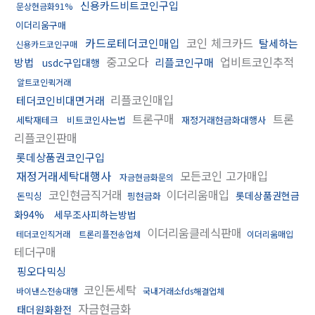
신용카드비트코인구입
문상현금화91%
이더리움구매
카드로테더코인매입
코인 체크카드
탈세하는
신용카드코인구매
중고오다
업비트코인추적
방법
리플코인구매
usdc구입대행
알트코인퀵거래
리플코인매입
테더코인비대면거래
트론구매
트론
세탁재테크
비트코인사는법
재정거래현금화대행사
리플코인판매
롯데상품권코인구입
재정거래세탁대행사
모든코인 고가매입
자금현금화문의
코인현금직거래
이더리움매입
롯데상품권현금
돈믹싱
핑현금화
화94%
세무조사피하는방법
이더리움클레식판매
테더코인직거래
트론리플전송업체
이더리움매입
테더구매
핑오다믹싱
코인돈세탁
바이낸스전송대행
국내거래소fds해결업체
자금현금화
태더원화환전