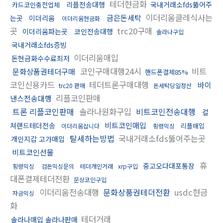
테더현금화
리플전송대행
국내거래소fds뚫어주
카드코인충전업체
이더리움클레식사는
금은돈세탁
는곳
이더리움
이더리움현금화
곳
trc20구매
이더리움파는곳
코인전송대행
솔라나구입
국내거래소fds증빙
이더리움매입
돈현금화수수료최저
코인구매대행24시
비트
문화상품권테더구매
핸드폰결제85%
코인신용카드
테더트론구매대행
바이
trc20 판매
돈세탁당일정산
리플코인판매
낸스전송대행
트론 리플코인판매
솔라나원화구입
비트코인전송대행
컬
비트코인매입
쳐랜드테더전송
리플매입
이더리움삽니다
횡령믹싱
탈세하는방법
국내거래소fds뚫어주는곳
개인지갑 고가매입
비트코인선물
휴
중고오다대포통장
횡령믹싱
검돈믹싱문의
테더개인거래
xrp구입
대폰결제테더전환
문상코인구입
이더리움전송대행
문화상품권테더전환
usdc현금
자금믹싱
화
테더거래
솔라나매입 솔라나판매