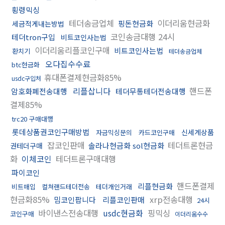
횡령믹싱
테더송금업체
이더리움현금화
핑돈현금화
세금적게내는방법
코인송금대행 24시
테더tron구입
비트코인사는법
이더리움리플코인구매
비트코인사는법
환치기
테더송금업체
오다집수수료
btc현금화
휴대폰결제현금화85%
usdc구입처
리플삽니다
핸드폰
암호화폐전송대행
테더무통테더전송대행
결제85%
trc20 구매대행
롯데상품권코인구매방법
신세계상품
자금믹싱문의
카드코인구매
잡코인판매
테더트론현금
솔라나현금화 sol현금화
권테더구매
화
이체코인
테더트론구매대행
파이코인
핸드폰결제
리플현금화
비트매입
컬쳐랜드테더전송
테더개인거래
현금화85%
xrp전송대행
밈코인팝니다
리플코인판매
24시
바이낸스전송대행
usdc현금화
핑믹싱
코인구매
이더리움수수