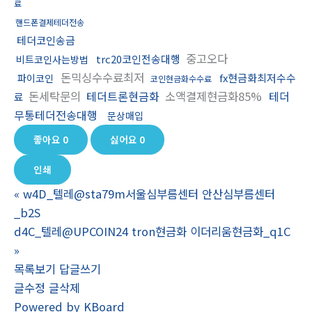
료
핸드폰결제테더전송
테더코인송금
중고오다
trc20코인전송대행
비트코인사는방법
돈믹싱수수료최저
fx현금화최저수수
파이코인
코인현금화수수료
돈세탁문의
테더트론현금화
소액결제현금화85%
테더
료
무통테더전송대행
문상매입
좋아요
0
싫어요
0
인쇄
«
w4D_텔레@sta79m서울심부름센터 안산심부름센터
_b2S
d4C_텔레@UPCOIN24 tron현금화 이더리움현금화_q1C
»
목록보기
답글쓰기
글수정
글삭제
Powered by KBoard