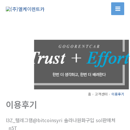
콘
텐
츠
로
건
너
뛰
기
홈
고객센터
이용후기
이용후기
l3Z_텔레그램@bitcoinsyri 솔라나원화구입 sol판매처
_n5T