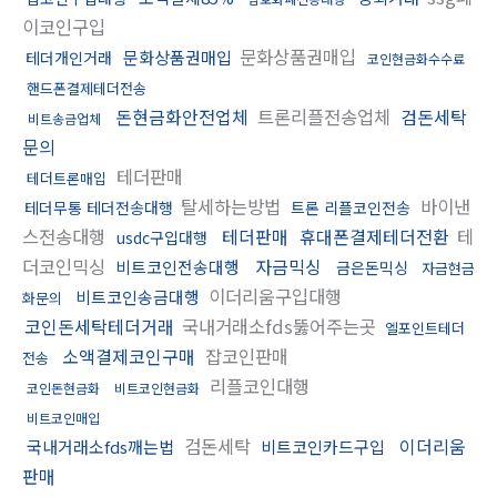
이코인구입
문화상품권매입
문화상품권매입
테더개인거래
코인현금화수수료
핸드폰결제테더전송
돈현금화안전업체
트론리플전송업체
검돈세탁
비트송금업체
문의
테더판매
테더트론매입
탈세하는방법
바이낸
테더무통 테더전송대행
트론 리플코인전송
스전송대행
테더판매
휴대폰결제테더전환
테
usdc구입대행
더코인믹싱
자금믹싱
비트코인전송대행
금은돈믹싱
자금현금
이더리움구입대행
비트코인송금대행
화문의
코인돈세탁테더거래
국내거래소fds뚫어주는곳
엘포인트테더
소액결제코인구매
잡코인판매
전송
리플코인대행
코인돈현금화
비트코인현금화
비트코인매입
검돈세탁
이더리움
국내거래소fds깨는법
비트코인카드구입
판매