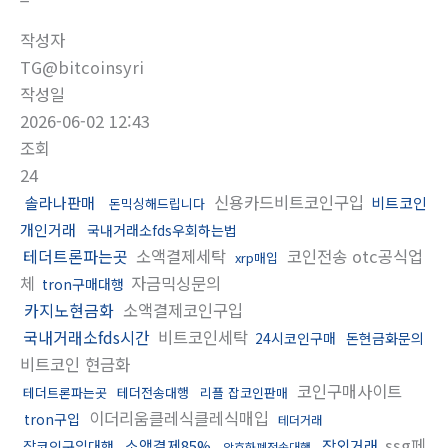
작성자
TG@bitcoinsyri
작성일
2026-06-02 12:43
조회
24
신용카드비트코인구입
솔라나판매
비트코인
돈믹싱해드립니다
개인거래
국내거래소fds우회하는법
테더트론파는곳
소액결제세탁
코인전송 otc공식업
xrp매입
체
자금믹싱문의
tron구매대행
카지노현금화
소액결제코인구입
국내거래소fds시간
비트코인세탁
24시코인구매
돈현금화문의
비트코인 현금화
코인구매사이트
테더트론파는곳
테더전송대행
리플 잡코인판매
이더리움클레식클레식매입
tron구입
테더거래
ssg페
소액결제85%
장외거래
잡코인구입대행
암호화폐전송대행