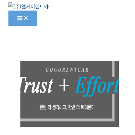
콘
텐
츠
로
건
너
뛰
기