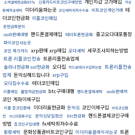
개인지갑 고가매입
신용카드비트코인구매방법
소액결제현금화85%
가상
이더리움파는곳
테
비트코인개인거래
화폐자금세탁
코인세탁최저수수료
더코인현금화
리플코인매입
돈현금화문의
핸드폰결제매입
중고오다대포통장
usdt판매대행
테더트론현금화
파이코인사는곳
xrp판매 xrp매입
세무조사피하는방법
오다세탁
코인 체크카드
트론 리플코인전송
트론리플전송업체
오다집
트론리플전송
솔라나현금화 sol현금화
카드로테더구입하는법
업체
돈믹싱해드립니다
xrp구입
테더코인매입
오다집수수료
btc구매대행
usdc판매처
리플매입
불법자금현금화
핸드폰결제세탁
코인 계좌이체구입
이더리움현금화
코인이체구입
돈믹싱
리플 잡코인판매
비트코인환
핸드폰결제코인구매
돈믹싱당일정산
btc현금화
전
trc20원화구입
방법
fx세탁최저수수료
잡코인구입대행
문화상품권비트코인구입
트론
횡령세탁
이더리움클레식사는곳