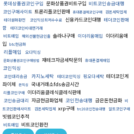
롯데상품권코인구입
문화상품권비트구입
비트코인송금대행
트론리플코인판매
코인구매사이트
검돈세탁업체
휴대폰결제코인구매
신용카드코인대행
테더코인판매
테더원화환전
코인믹싱최저수수료
함
테더코인비대면거래
솔라나구매
이더리움매
이더리움매입
비트매입
해외선물현금인출
입
btc현금화
리플매입
오다믹싱
재테크자금세탁문의
휴대폰결제매입
문화상품권코인구매방법
코인믹싱
카지노세탁
테더코인계
핑오다세탁
코인대리송금
테더코인믹싱
좌이체
국내거래소fds송금시간
돈믹싱
이더리움클레식클레식판매
리플코인구매
자금현금화업체
코인전송대행
금은돈현금화
코인송금대리
비
xrp구매
트코인판매사이트
검돈세탁업체
알트코인구매
trc20코인전송대행
빗썸코인추적
비트코인환전
비트매입