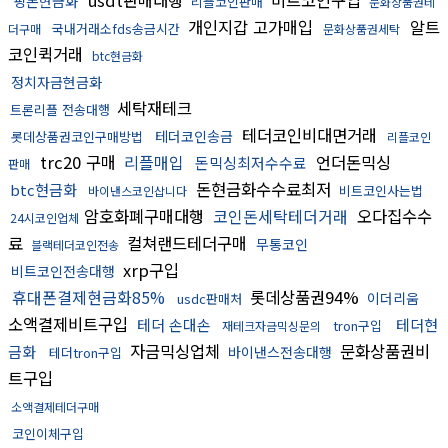
usdt판매대행
비트코인구입
핑돈현금화
리플코인판매
문화상품권테
개인지갑 고가매입
알트
국내거래소fds송금시간
더구매
문화상품권세탁
코인퀵거래
btc현금화
정치자금현금화
세탁재테크
트론리플 전송대행
테더코인비대면거래
테더코인송금
롯데상품권코인구매방법
리플코인
trc20 구매
리플매입
언더돈믹싱
돈믹싱최저수수료
판매
돈현금화수수료최저
btc현금화
비트코인사는법
바이낸스코인삽니다
암호화폐구매대행
코인돈세탁테더거래
오다집수수
24시코인업체
료
컬쳐랜드테더구매
무통코인
블랙테더코인전송
xrp구입
비트코인전송대행
휴대폰결제현금화85%
롯데상품권94%
이더리움
usdc판매처
소액결제비트구입
테더 손대손
테더현
tron구입
재테크자금믹싱문의
자금믹싱업체
문화상품권비
금화
바이낸스전송대행
테더tron구입
트구입
소액결제테더구매
코인이체구입