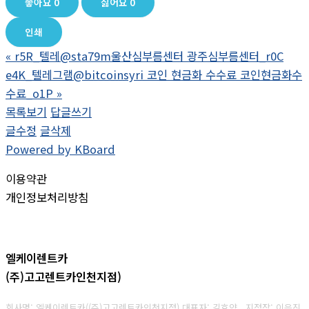
좋아요
0
싫어요
0
인쇄
«
r5R_텔레@sta79m울산심부름센터 광주심부름센터_r0C
e4K_텔레그램@bitcoinsyri 코인 현금화 수수료 코인현금화수
수료_o1P
»
목록보기
답글쓰기
글수정
글삭제
Powered by KBoard
이용약관
개인정보처리방침
엘케이렌트카
(주)고고렌트카인천지점)
회사명: 엘케이렌트카((주)고고렌트카인천지점) 대표자: 김효양 지점장: 이은진