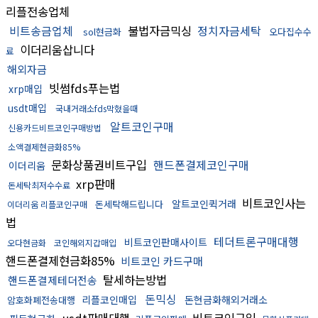
리플전송업체
비트송금업체
불법자금믹싱
정치자금세탁
sol현금화
오다집수수
이더리움삽니다
료
해외자금
빗썸fds푸는법
xrp매입
usdt매입
국내거래소fds막혔을때
알트코인구매
신용카드비트코인구매방법
소액결제현금화85%
문화상품권비트구입
핸드폰결제코인구매
이더리움
xrp판매
돈세탁최저수수료
비트코인사는
알트코인퀵거래
돈세탁해드립니다
이더리움 리플코인구매
법
테더트론구매대행
비트코인판매사이트
오다현금화
코인해외지갑매입
핸드폰결제현금화85%
비트코인 카드구매
탈세하는방법
핸드폰결제테더전송
돈믹싱
리플코인매입
돈현금화해외거래소
암호화폐전송대행