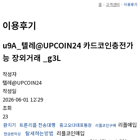
홈
고객센터
이용후기
이용후기
u9A_텔레@UPCOIN24 카드코인충전가
능 장외거래 _g3L
작성자
텔레@UPCOIN24
작성일
2026-06-01 12:29
조회
23
리플매입
환치기
트론리플 전송대행
중고오다대포통장
리플코인구매
탈세하는방법
리플코인매입
현금돈믹싱