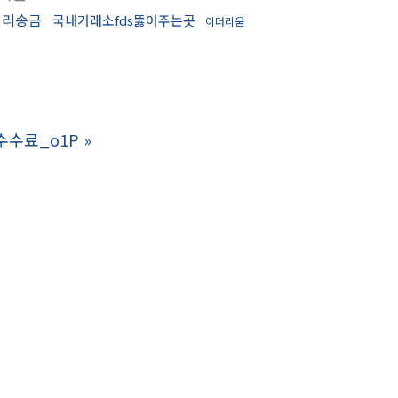
대리송금
국내거래소fds뚫어주는곳
이더리움
화수수료_o1P
»