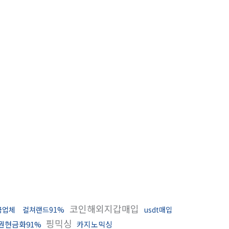
코인해외지갑매입
금업체
컬쳐랜드91%
usdt매입
핑믹싱
권현금화91%
카지노믹싱