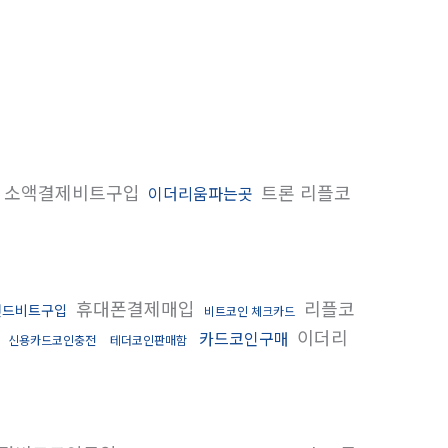
소액결제비트구입
트론 리플코
이더리움파는곳
휴대폰결제매입
리플코
랜드비트구입
비트코인 체크카드
화
이더리
카드코인구매
신용카드코인충전
테더코인판매함