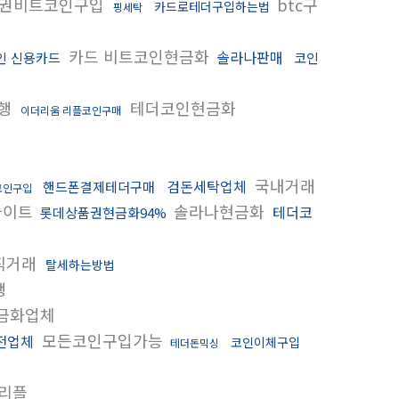
권비트코인구입
btc구
카드로테더구입하는법
핑세탁
카드 비트코인현금화
솔라나판매
인 신용카드
코인
행
테더코인현금화
이더리움 리플코인구매
국내거래
검돈세탁업체
핸드폰결제테더구매
코인구입
사이트
솔라나현금화
테더코
롯데상품권현금화94%
직거래
탈세하는방법
행
금화업체
모든코인구입가능
전업체
코인이체구입
테더돈믹싱
 리플