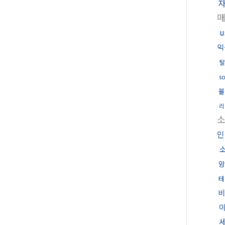
믹
탈
s
불
리
소
암
테
비