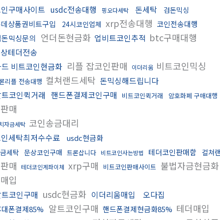
코인구매사이트
usdc전송대행
돈세탁
검돈믹싱
핑오다세탁
xrp전송대행
롯데상품권비트구입
코인전송대행
24시코인업체
언더돈현금화
btc구매대행
업비트코인추적
검돈믹싱문의
문상테더전송
리플 잡코인판매
비트코인믹싱
카드 비트코인현금화
이더리움
컬쳐랜드세탁
돈믹싱해드립니다
론리플 전송대행
알트코인퀵거래
핸드폰결제코인구매
비트코인퀵거래
암호화폐 구매대행
인판매
코인송금대리
치자금세탁
코인세탁최저수수료
usdc현금화
테더코인판매함
금세탁
문상코인구매
컬쳐
트론삽니다
비트코인사는방법
인판매
xrp구매
불법자금현금
비트코인판매사이트
테더코인계좌이체
움매입
usdc현금화
알트코인구매
이더리움매입
오다집
알트코인구매
테더매입
휴대폰결제85%
핸드폰결제현금화85%