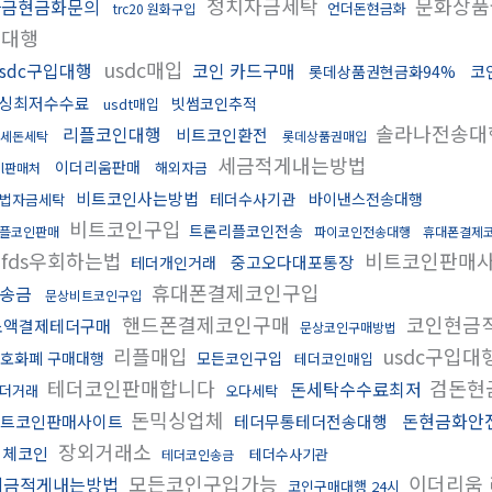
정치자금세탁
문화상품
자금현금화문의
언더돈현금화
trc20 원화구입
매대행
usdc매입
usdc구입대행
코인 카드구매
코
롯데상품권현금화94%
싱최저수수료
빗썸코인추적
usdt매입
솔라나전송대
리플코인대행
비트코인환전
세돈세탁
롯데상품권매입
세금적게내는방법
이더리움판매
해외자금
ol판매처
비트코인사는방법
테더수사기관
바이낸스전송대행
법자금세탁
비트코인구입
트론리플코인전송
플코인판매
파이코인전송대행
휴대폰결제
fds우회하는법
비트코인판매
중고오다대포통장
테더개인거래
휴대폰결제코인구입
인송금
문상비트코인구입
핸드폰결제코인구매
코인현금
소액결제테더구매
문상코인구매방법
리플매입
usdc구입대
호화폐 구매대행
모든코인구입
테더코인매입
테더코인판매합니다
검돈현
돈세탁수수료최저
더거래
오다세탁
돈믹싱업체
돈현금화안
트코인판매사이트
테더무통테더전송대행
장외거래소
이체코인
테더수사기관
테더코인송금
모든코인구입가능
이더리움
세금적게내는방법
코인구매대행 24시