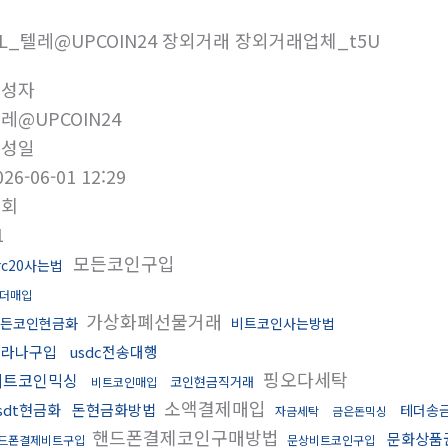
5L_텔레@UPCOIN24 장외거래 장외거래업체_t5U
작성자
레@UPCOIN24
작성일
026-06-01 12:29
조회
1
모든코인구입
rc20사는법
더매입
가상화폐선물거래
든코인현금화
비트코인사는방법
솔라나구입
usdc전송대행
핑오다세탁
비트코인믹싱
코인현금직거래
비트코인매입
소액결제매입
sdt현금화
돈현금화방법
테더송
자금세탁
금은돈믹싱
핸드폰결제코인구매방법
문화상품
드폰결제비트구입
문상비트코인구입