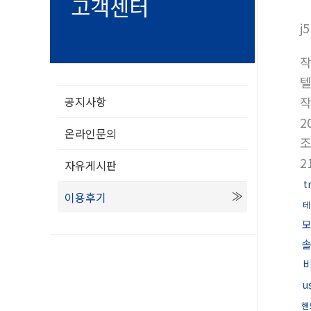
고객센터
j
텔
공지사항
2
온라인문의
2
자유게시판
t
이용후기
테
모
u
핸