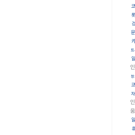
트
정
자