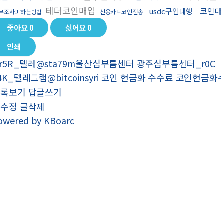
테더코인매입
코인
usdc구입대행
무조사피하는방법
신용카드코인전송
좋아요
0
싫어요
0
인쇄
r5R_텔레@sta79m울산심부름센터 광주심부름센터_r0C
4K_텔레그램@bitcoinsyri 코인 현금화 수수료 코인현금
목록보기
답글쓰기
글수정
글삭제
owered by KBoard