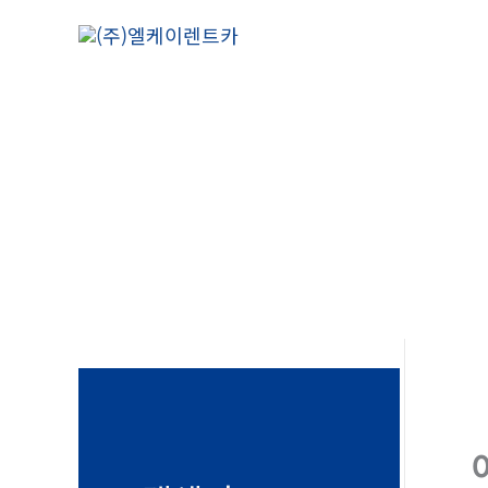
콘
텐
츠
로
건
너
뛰
기