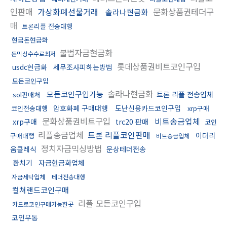
인판매
가상화폐선물거래
문화상품권테더구
솔라나현금화
매
트론리플 전송대행
현금돈현금화
불법자금현금화
돈믹싱수수료최저
롯데상품권비트코인구입
usdc현금화
세무조사피하는방법
모든코인구입
솔라나현금화
모든코인구입가능
트론 리플 전송업체
sol판매처
암호화폐 구매대행
도난신용카드코인구입
코인전송대행
xrp구매
문화상품권비트구입
비트송금업체
xrp구매
trc20 판매
코인
리플송금업체
트론 리플코인판매
이더리
구매대행
비트송금업체
정치자금믹싱방법
움클레식
문상테더전송
환치기
자금현금화업체
자금세탁업체
테더전송대행
컬쳐랜드코인구매
리플 모든코인구입
카드로코인구매가능한곳
코인무통