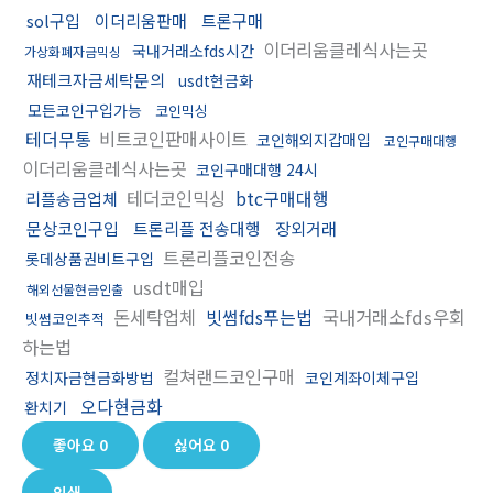
sol구입
이더리움판매
트론구매
이더리움클레식사는곳
국내거래소fds시간
가상화폐자금믹싱
재테크자금세탁문의
usdt현금화
모든코인구입가능
코인믹싱
테더무통
비트코인판매사이트
코인해외지갑매입
코인구매대행
이더리움클레식사는곳
코인구매대행 24시
테더코인믹싱
btc구매대행
리플송금업체
문상코인구입
트론리플 전송대행
장외거래
트론리플코인전송
롯데상품권비트구입
usdt매입
해외선물현금인출
돈세탁업체
빗썸fds푸는법
국내거래소fds우회
빗썸코인추적
하는법
컬쳐랜드코인구매
정치자금현금화방법
코인계좌이체구입
오다현금화
환치기
좋아요
0
싫어요
0
인쇄