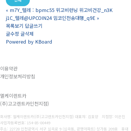
«
m7Y_텔레 : bpmc55 위고비런닝 위고비건강_n3K
j1C_텔레@UPCOIN24 밈코인전송대행_q9E
»
목록보기
답글쓰기
글수정
글삭제
Powered by KBoard
이용약관
개인정보처리방침
엘케이렌트카
(주)고고렌트카인천지점)
회사명: 엘케이렌트카((주)고고렌트카인천지점) 대표자: 김효양 지점장: 이은진
사업자등록번호:
154-85-00449
주소: 22728 인천광역시 서구 심곡로 9 (심곡동, 광명아파트) 상가동 209호 휴대