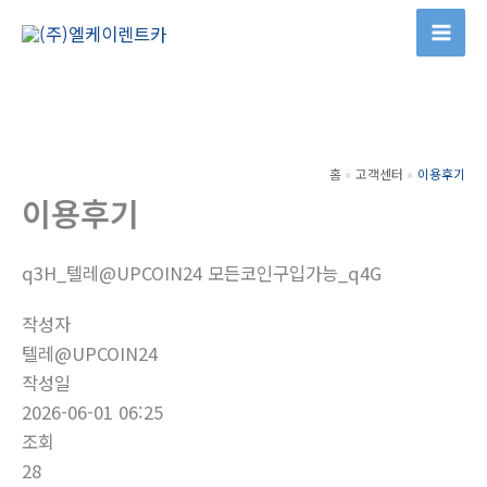
콘
텐
츠
로
건
너
홈
고객센터
이용후기
뛰
이용후기
기
q3H_텔레@UPCOIN24 모든코인구입가능_q4G
작성자
텔레@UPCOIN24
작성일
2026-06-01 06:25
조회
28