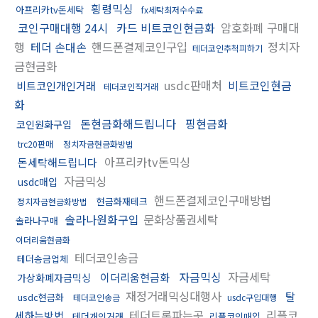
횡령믹싱
아프리카tv돈세탁
fx세탁최저수수료
코인구매대행 24시
카드 비트코인현금화
암호화폐 구매대
행
테더 손대손
핸드폰결제코인구입
정치자
테더코인추척피하기
금현금화
usdc판매처
비트코인현금
비트코인개인거래
테더코인직거래
화
돈현금화해드립니다
핑현금화
코인원화구입
trc20판매
정치자금현금화방법
아프리카tv돈믹싱
돈세탁해드립니다
자금믹싱
usdc매입
핸드폰결제코인구매방법
현금화재테크
정치자금현금화방법
솔라나원화구입
문화상품권세탁
솔라나구매
이더리움현금화
테더코인송금
테더송금업체
자금믹싱
자금세탁
이더리움현금화
가상화폐자금믹싱
재정거래믹싱대행사
탈
usdc현금화
테더코인송금
usdc구입대행
테더트론파는곳
리플코
세하는방법
테더개인거래
리플코인매입