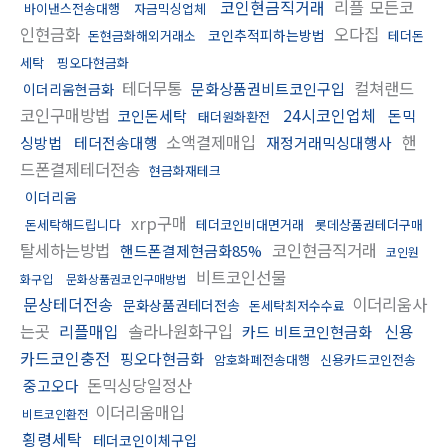
코인현금직거래
리플 모든코
바이낸스전송대행
자금믹싱업체
인현금화
오다집
코인추적피하는방법
돈현금화해외거래소
테더돈
세탁
핑오다현금화
테더무통
컬쳐랜드
문화상품권비트코인구입
이더리움현금화
코인구매방법
24시코인업체
코인돈세탁
돈믹
태더원화환전
소액결제매입
핸
싱방법
테더전송대행
재정거래믹싱대행사
드폰결제테더전송
현금화재테크
이더리움
xrp구매
돈세탁해드립니다
테더코인비대면거래
롯데상품권테더구매
탈세하는방법
코인현금직거래
핸드폰결제현금화85%
코인원
비트코인선물
화구입
문화상품권코인구매방법
문상테더전송
이더리움사
문화상품권테더전송
돈세탁최저수수료
는곳
리플매입
솔라나원화구입
신용
카드 비트코인현금화
카드코인충전
핑오다현금화
암호화폐전송대행
신용카드코인전송
돈믹싱당일정산
중고오다
이더리움매입
비트코인환전
횡령세탁
테더코인이체구입