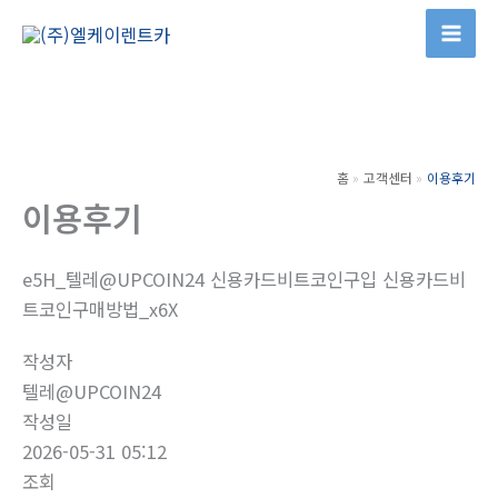
콘
텐
츠
로
건
너
홈
고객센터
이용후기
뛰
이용후기
기
e5H_텔레@UPCOIN24 신용카드비트코인구입 신용카드비
트코인구매방법_x6X
작성자
텔레@UPCOIN24
작성일
2026-05-31 05:12
조회