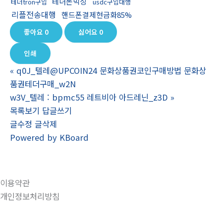
테더돈믹싱
테더tron구입
usdc구입대행
리플전송대행
핸드폰결제현금화85%
좋아요
0
싫어요
0
인쇄
«
q0J_텔레@UPCOIN24 문화상품권코인구매방법 문화상
품권테더구매_w2N
w3V_텔레 : bpmc55 레트비아 아드레닌_z3D
»
목록보기
답글쓰기
글수정
글삭제
Powered by KBoard
이용약관
개인정보처리방침