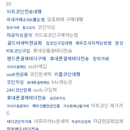
30
비트코인전송대행
암호화폐 구매대행
국내거래소fds뚫는법
코인믹싱
장외거래
중고오다
자금믹싱문의
카드로코인구매하는법
골드바세탁현금화
세무조사피하는방법
문상
잡코인구입대행
롯데상품권테더전송
비트코인구입
핸드폰결제테더구매
휴대폰결제테더전송
장외거래
usdt매입
이더리움매입
코인돈세탁
리플코인대행
usdt현금화
코인믹싱
btc파는곳
휴대폰결제매입
usdc구입처
24시코인업체
휴대폰결제테더전송
금은돈믹싱
비트코인 체크카
해외선물현금인출
이더리움클레식
가상화폐선물거래
드
아프리카tv돈세탁
자금현금화업체
테더코인직거래
자금믹싱업체
컬쳐랜드테더전송