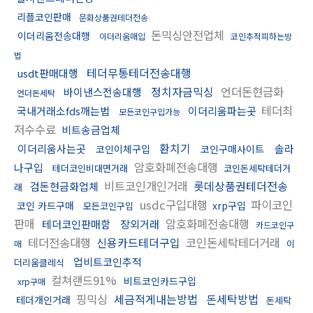
리플코인판매
문화상품권테더전송
돈믹싱안전업체
이더리움전송대행
이더리움매입
코인추적피하는방
법
테더무통테더전송대행
usdt판매대행
정치자금믹싱
언더돈현금화
바이낸스전송대행
언더돈세탁
테더최
국내거래소fds깨는법
이더리움파는곳
모든코인구입가능
저수수료
비트송금업체
환치기
이더리움사는곳
솔라
코인이체구입
코인구매사이트
암호화폐전송대행
나구입
테더코인비대면거래
코인돈세탁테더거
비트코인개인거래
롯데상품권테더전송
검돈현금화업체
래
usdc구입대행
파이코인
코인 카드구매
xrp구입
모든코인구입
판매
암호화폐전송대행
테더코인판매함
장외거래
카드코인구
테더전송대행
신용카드테더구입
코인돈세탁테더거래
이
매
업비트코인추적
더리움클레식
컬쳐랜드91%
비트코인카드구입
xrp구매
핑믹싱
세금적게내는방법
돈세탁방법
테더개인거래
돈세탁