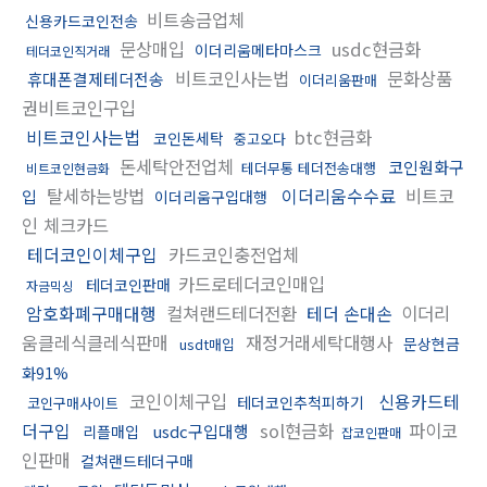
비트송금업체
신용카드코인전송
문상매입
usdc현금화
이더리움메타마스크
테더코인직거래
비트코인사는법
문화상품
휴대폰결제테더전송
이더리움판매
권비트코인구입
비트코인사는법
btc현금화
코인돈세탁
중고오다
돈세탁안전업체
코인원화구
테더무통 테더전송대행
비트코인현금화
탈세하는방법
이더리움수수료
비트코
입
이더리움구입대행
인 체크카드
테더코인이체구입
카드코인충전업체
카드로테더코인매입
테더코인판매
자금믹싱
암호화폐구매대행
컬쳐랜드테더전환
테더 손대손
이더리
움클레식클레식판매
재정거래세탁대행사
문상현금
usdt매입
화91%
코인이체구입
신용카드테
테더코인추척피하기
코인구매사이트
더구입
sol현금화
파이코
usdc구입대행
리플매입
잡코인판매
인판매
컬쳐랜드테더구매