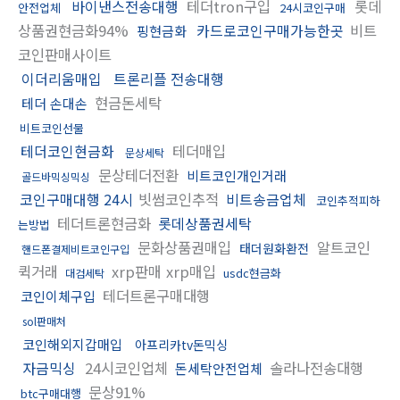
바이낸스전송대행
테더tron구입
롯데
안전업체
24시코인구매
상품권현금화94%
카드로코인구매가능한곳
비트
핑현금화
코인판매사이트
이더리움매입
트론리플 전송대행
현금돈세탁
테더 손대손
비트코인선물
테더코인현금화
테더매입
문상세탁
문상테더전환
비트코인개인거래
골드바믹싱믹싱
코인구매대행 24시
빗썸코인추적
비트송금업체
코인추적피하
테더트론현금화
롯데상품권세탁
는방법
문화상품권매입
알트코인
태더원화환전
핸드폰결제비트코인구입
퀵거래
xrp판매 xrp매입
usdc현금화
대검세탁
테더트론구매대행
코인이체구입
sol판매처
코인해외지갑매입
아프리카tv돈믹싱
자금믹싱
24시코인업체
솔라나전송대행
돈세탁안전업체
문상91%
btc구매대행