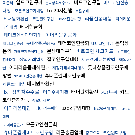
알트코인구매
비트코인구입
비트코인전송
탁문의
돈믹싱최저수수료
trc20사는법
대행
모든코인고가매입
트론구매
리플전송대행
테더원화환전
코인원화구입
usdc전송대행
이더리움
테더현금화
구입대행
이더리움현금화
테더코인비대면거래
테더코인현금화
돈믹싱
롯데상품권94%
테더코인매입
테더코인송금
문의
문상테더구매
비트코인 체크카드
재테크자금세탁문의
비트코인
잡코인구입대행
장외거래업체
세금적게내는방법
해외자
전송대행
이더리움클레식판매
롯데상품권코인구매
금
재정거래세탁대행사
방법
휴대폰결제코인구매
trc20코인전송대행
태더원화환전
리플코인대행
fx믹싱최저수수료
태더원화환전
카드
테더수사기관
btc현금화
코인충전가능
핑오다세탁
이더리움매입
usdc구입대행
이더리움매입
trc20구매대행
usdc
매입
모든코인현금화
이더리움판매
휴대폰결제비트코인구입
리플송금업체
코인원화구입
중고오다