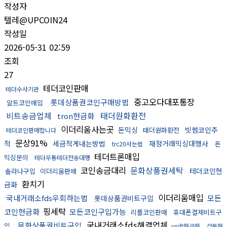
작성자
텔레@UPCOIN24
작성일
2026-05-31 02:59
조회
27
테더코인판매
테더수사기관
중고오다대포통장
롯데상품권코인구매방법
알트코인매입
비트송금업체
태더원화환전
tron현금화
이더리움사는곳
돈믹싱
빗썸코인추
태더원화환전
테더코인판매합니다
문상91%
적
세금적게내는방법
재정거래믹싱대행사
돈
trc20사는법
테더트론매입
믹싱문의
테더무통테더전송대행
코인송금대리
문화상품권세탁
테더코인현
솔라나구입
이더리움판매
환치기
금화
이더리움매입
국내거래소fds우회하는법
모든
롯데상품권비트구입
핑세탁
코인현금화
모든코인구입가능
리플코인판매
휴대폰결제비트구
국내거래소fds해결업체
문화상품권비트구입
입
usdt현금화
검돈현