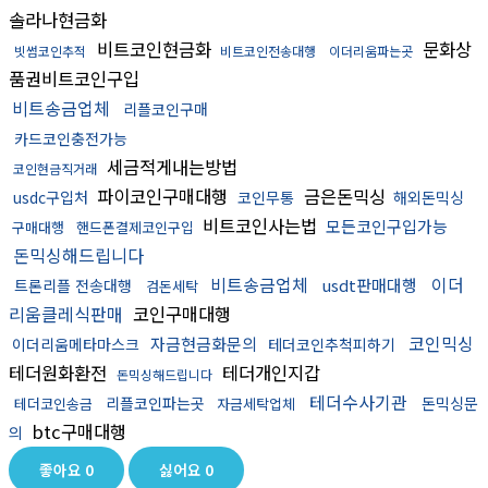
솔라나현금화
비트코인현금화
문화상
빗썸코인추적
비트코인전송대행
이더리움파는곳
품권비트코인구입
비트송금업체
리플코인구매
카드코인충전가능
세금적게내는방법
코인현금직거래
파이코인구매대행
금은돈믹싱
usdc구입처
코인무통
해외돈믹싱
비트코인사는법
모든코인구입가능
구매대행
핸드폰결제코인구입
돈믹싱해드립니다
비트송금업체
이더
usdt판매대행
트론리플 전송대행
검돈세탁
리움클레식판매
코인구매대행
코인믹싱
자금현금화문의
이더리움메타마스크
테더코인추척피하기
테더원화환전
테더개인지갑
돈믹싱해드립니다
테더수사기관
리플코인파는곳
돈믹싱문
테더코인송금
자금세탁업체
btc구매대행
의
좋아요
0
싫어요
0