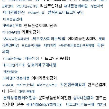
리플코인매입
휴대폰결제매입
핑돈세탁
금화업체
모든코인구입가능
테더원화환전
컬쳐랜드비트코인구입
파이코인구입
비트송금업체
핸드폰결제테더전송
빗썸코인추적
리플현금화
테더전송대행
세무조사피하는방법
이더리움전송대행
롯데
정치자금현금화방법
핑돈
상품권매입
테더거래
신용카드비트코인구매방법
비트코인현금화
세탁
자금믹싱
비트코인전송대행
비트코인현금화
암호화폐구매대행
테더코인직거래
검돈현금화
이더리움현금화
바이낸스전송대행
검돈현금화업체
핸드폰결제
24시코인업체
파이코인사는곳
이더리움
테더구매
이더리움판매
문화상품권테더전송
문화상품권테더전환
핸드폰
솔라나현금화
결제테더전송
비트코인 카드구매
국내거래소fds우회하는법
검돈세