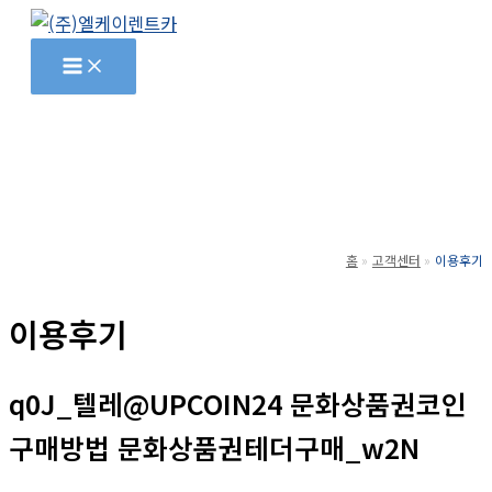
콘
텐
츠
로
건
너
뛰
기
홈
고객센터
이용후기
이용후기
q0J_텔레@UPCOIN24 문화상품권코인
구매방법 문화상품권테더구매_w2N