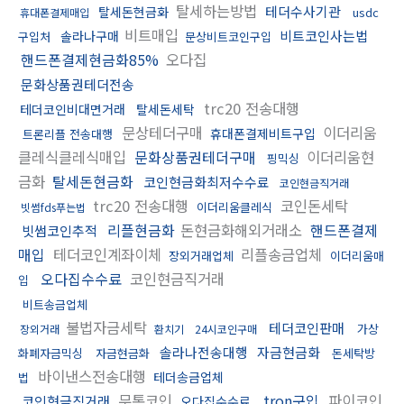
탈세하는방법
테더수사기관
탈세돈현금화
usdc
휴대폰결제매입
비트매입
비트코인사는법
솔라나구매
구입처
문상비트코인구입
핸드폰결제현금화85%
오다집
문화상품권테더전송
trc20 전송대행
테더코인비대면거래
탈세돈세탁
문상테더구매
이더리움
휴대폰결제비트구입
트론리플 전송대행
클레식클레식매입
문화상품권테더구매
이더리움현
핑믹싱
금화
탈세돈현금화
코인현금화최저수수료
코인현금직거래
trc20 전송대행
코인돈세탁
이더리움클레식
빗썸fds푸는법
리플현금화
돈현금화해외거래소
핸드폰결제
빗썸코인추적
매입
테더코인계좌이체
리플송금업체
장외거래업체
이더리움매
오다집수수료
코인현금직거래
입
비트송금업체
불법자금세탁
테더코인판매
가상
장외거래
환치기
24시코인구매
솔라나전송대행
자금현금화
화폐자금믹싱
자금현금화
돈세탁방
바이낸스전송대행
테더송금업체
법
무통코인
tron구입
파이코인
코인현금직거래
오다집수수료