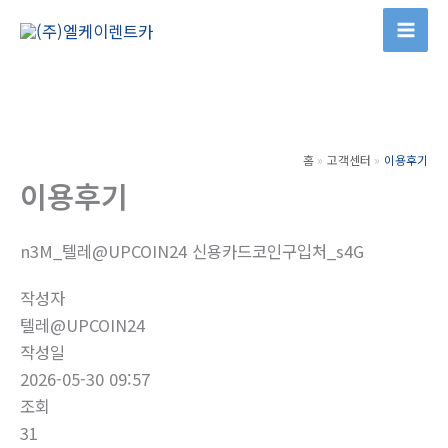
콘
텐
츠
로
건
너
홈
고객센터
이용후기
뛰
이용후기
기
n3M_텔레@UPCOIN24 신용카드코인구입처_s4G
작성자
텔레@UPCOIN24
작성일
2026-05-30 09:57
조회
31