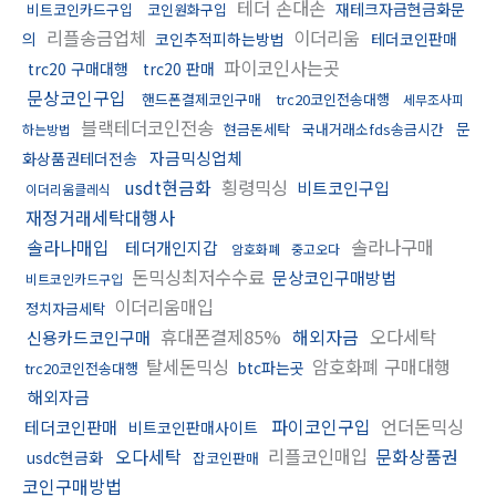
테더 손대손
재테크자금현금화문
비트코인카드구입
코인원화구입
리플송금업체
이더리움
의
코인추적피하는방법
테더코인판매
파이코인사는곳
trc20 구매대행
trc20 판매
문상코인구입
핸드폰결제코인구매
trc20코인전송대행
세무조사피
블랙테더코인전송
문
현금돈세탁
국내거래소fds송금시간
하는방법
자금믹싱업체
화상품권테더전송
usdt현금화
횡령믹싱
비트코인구입
이더리움클레식
재정거래세탁대행사
솔라나매입
솔라나구매
테더개인지갑
암호화폐
중고오다
돈믹싱최저수수료
문상코인구매방법
비트코인카드구입
이더리움매입
정치자금세탁
휴대폰결제85%
해외자금
오다세탁
신용카드코인구매
탈세돈믹싱
암호화폐 구매대행
btc파는곳
trc20코인전송대행
해외자금
파이코인구입
언더돈믹싱
테더코인판매
비트코인판매사이트
오다세탁
리플코인매입
문화상품권
usdc현금화
잡코인판매
코인구매방법