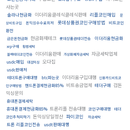
사는곳
이더리움클레식클레식판매
리플코인매입
솔라나현금화
문
롯데상품권코인구매방법
비트코인
돈믹싱수수료최저
상비트구입
환전
현금화재테크
이더리움현금화
금은돈현금화
롯데상품권테더전송
xrp구매
횡령세탁
이더리움판매
자금세탁업체
블랙테더코인전송
가상화폐자금세탁
오다집
usdc매입
대검믹싱
usdc판매처
이더리움구입대행
테더트론구매대행
btc파는곳
신용카드비트코
비트송금업체
검돈
테더구매
핸드폰결제현금화85%
인구매방법
믹싱문의
휴대폰결제세탁
트론리플 전송대행
휴대폰결제현금화85%
코인구매대행
테더
돈믹싱당일정산
파이코인
코인추척피하기
자금세탁
트론 리플코인전송
usdt판매대행