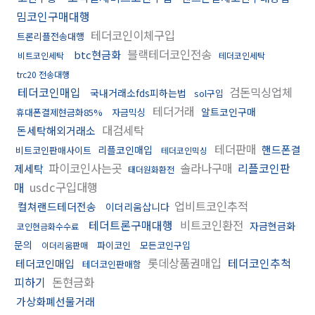
밈코인구매대행
테더코인이체구입
트론리플전송대행
블랙테더코인전송
btc현금화
비트코인세탁
테더코인세탁
trc20 전송대행
테더코인매입
검돈믹싱업체
국내거래소fds피하는법
sol구입
테더거래
알트코인구매
휴대폰결제현금화85%
자금믹싱
대검세탁
돈세탁해외거래소
테더판매
핸드폰결
리플코인매입
비트코인판매사이트
테더코인믹싱
파이코인사는곳
솔라나구매
리플코인판
제세탁
태더원화환전
매
usdc구입대행
업비트코인추적
컬쳐랜드테더전송
이더리움삽니다
테더트론구매대행
비트코인환전
자금현금화
코인현금화수수료
문의
파이코인
모든코인구입
이더리움판매
롯데상품권매입
테더코인추척
테더코인매입
테더코인판매함
피하기
돈현금화
가상화폐선물거래