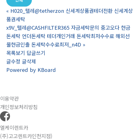
«
H020_텔레@tetherzon 신세계상품권테더전환 신세계상
품권세탁
x9V_텔레@CASHFILTER365 자금세탁문의 중고오다 현금
돈세탁 언더돈세탁 테더개인거래 돈세탁최저수수료 해외선
물현금인출 돈세탁수수료최저_n4D
»
목록보기
답글쓰기
글수정
글삭제
Powered by KBoard
이용약관
개인정보처리방침
엘케이렌트카
(주)고고렌트카인천지점)