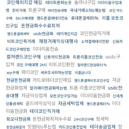
코인해외지갑 매입
솔라나구입
테더트론파는곳
이더리움구입대
트론구매
국내거래소fds깨는법
행
장외거래
테더전송대행
코인 카드
리플 모든코
휴대폰결제85%
핸드폰결제테더전송
구매
btc구매대행
돈현금화수수료최저
인구입
코인현금직거래
usdc현금화
테더개인지갑
핸드폰결제세탁
재정거래믹싱대행사
비트코인퀵거래
소액결제테더전환
신용카
이더리움전송
드코인구매방법
컬쳐랜드코인구매
usdc구
신용카드현금화
트론리플코인전송
입처
비트코인환전
코인 구매대행 24시
컬쳐랜드현금화91%
파이코인
xrp구매
세무조사피하는방법
리플삽니다
카드로테더코인매입
자금
현금돈현금화
핸드폰결제비트코인구입
현금화업체
트론 리플코인판매
usdc전
알리페이현금화하는법
송대행
자금믹싱업체
이더리움현금화
모든코인구입가능
신세계
골드바믹싱믹싱
자금세탁업체
이더
상품권세탁
핸드폰결제85%
리움현금화
테더코인직거래
돈현금화최저수수료
핑세탁
핑오다현금화
24시코인구매
빗썸fds푸는법
테더송금업체
장
카드코인충전업체
돈현금화문의