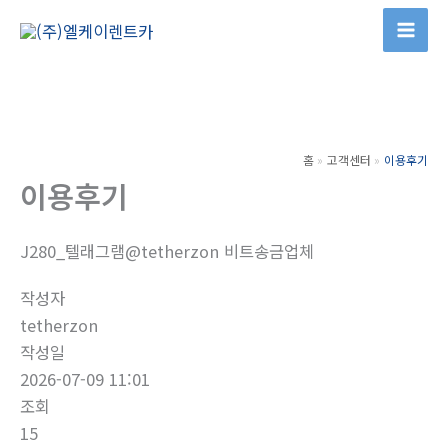
콘
텐
츠
로
건
너
홈
고객센터
이용후기
뛰
이용후기
기
J280_텔래그램@tetherzon 비트송금업체
작성자
tetherzon
작성일
2026-07-09 11:01
조회
15