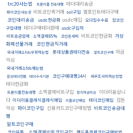
trc20사는법
테더대리송금
트론리플 전송대행
비트코인퀵거래
엘포인트테더구매
sol구입
파이코인사는곳
코인대리송금
usdc매입
usdc현금화
오다집수수료
잡코인
테더구매테더판매
usdc구입처
구입대행
비트코인현금화
가상
비트송금업체
소액결제85%
코인돈세탁
화폐선물거래
코인현금직거래
자금
롯데상품권테더전송
국내거래소fds우회하는법
알트코인구매
믹싱
국내거래소fds깨는법
코인구매대행24시
세무조사피하는방법
문상테더전환
테더수사기관
테더현금화
소액결제비트구입
이더리움삽니
트론리플전송대행
정치자금믹싱
다
검돈
이더리움클레식클레식매입
테더코인매입
리플코인매입
믹싱
파이코인구입
신용카드코인구매방법
비트코인송금대
행
알트코인구매
소액결제비트코인구입
코인무통
핸드폰결제코인구매방법