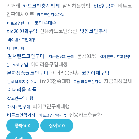
외거래
카드코인충전업체
탈세하는방법
btc현금화
비트코
인판매사이트
카드코인전송가능
코인 손대손
비트코인현금화
신용카드코인충전
빗썸코인추적
trc20 원화구입
바이낸스구입대행
테더현금화
컬쳐랜드코인구매
문상91%
자금현금화문의
컬쳐랜드비트코인구
이더리움구입대행
sol구입
입
문화상품권코인구매
이더리움전송
코인이체구입
trc20전송대행
자금믹싱업체
돈세탁최저수수료
트론 리플코인전송
이더리움 리플
잡코인구입대행
파이코인구매대행
24시코인구매
신용카드현금화
비트코인퀵거래
카드코인전송가능
좋아요
0
싫어요
0
인쇄