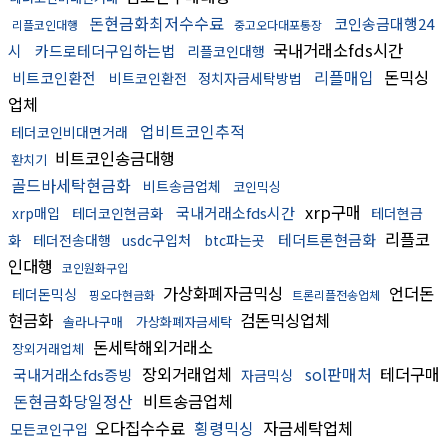
돈현금화최저수수료
코인송금대행24
리플코인대행
중고오다대포통장
국내거래소fds시간
시
카드로테더구입하는법
리플코인대행
리플매입
돈믹싱
비트코인환전
비트코인환전
정치자금세탁방법
업체
업비트코인추적
테더코인비대면거래
비트코인송금대행
환치기
골드바세탁현금화
비트송금업체
코인믹싱
xrp구매
국내거래소fds시간
xrp매입
테더코인현금화
테더현금
리플코
테더트론현금화
화
테더전송대행
usdc구입처
btc파는곳
인대행
코인원화구입
가상화폐자금믹싱
언더돈
테더돈믹싱
핑오다현금화
트론리플전송업체
현금화
검돈믹싱업체
솔라나구매
가상화폐자금세탁
돈세탁해외거래소
장외거래업체
장외거래업체
sol판매처
테더구매
국내거래소fds증빙
자금믹싱
돈현금화당일정산
비트송금업체
오다집수수료
횡령믹싱
자금세탁업체
모든코인구입