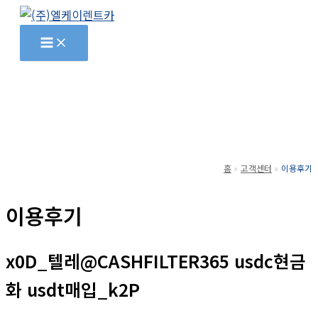
콘
텐
츠
로
건
너
뛰
기
홈
고객센터
이용후기
이용후기
x0D_텔레@CASHFILTER365 usdc현금
화 usdt매입_k2P