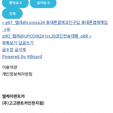
좋아요
0
싫어요
0
인쇄
«
g6T_텔레@coinsp24 휴대폰결제코인구입 휴대폰결제매입
_v4I
q9Q_텔레@UPCOIN24 trc20코인전송대행_o6R
»
목록보기
답글쓰기
글수정
글삭제
Powered by KBoard
이용약관
개인정보처리방침
엘케이렌트카
(주)고고렌트카인천지점)