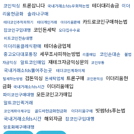
트론삽니다
테더대리송금
코인믹싱
이더
국내거래소fds우회하는법
리움현금화
솔라나구매
카드로코인구매하는법
테더코인추척피하기
테더개인거래
이더리움판매
코인돈세탁
잡코인구입대행
오다집수수료
비트코인전송대행
테더송금업체
이더리움클레식판매
세무조사피하는방법
중고오다대포통장
코인손대손
불법
리플매입
재테크자금믹싱문의
알트코인매입
자금믹싱
코인무통
국내거래소fds뚫어주는곳
테더코인계좌이체
검돈믹싱
트론구매
이더리움현
돈세탁업체
탈세하는방법
코인돈믹싱
금화
이더리움매입
국내거래소fds시간
모든코인고가매입
파이코인구매대행
알트코인퀵거래
빗썸fds푸는법
골드바현금화현금화
이더리움구매
코인계좌이체구입
국내거래소fds시간
해외자금
잡코인구입대행
암호화폐구매대행