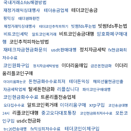
국내거래소fds해결방법
테더코인송금
재정거래믹싱대행사
테더송금업체
핑믹싱
태더원화환전
빗썸fds푸는법
빗썸fds푸는법
재정거래믹싱대행사
테더코인추척피하기
비트코인송금대행
암호화폐구매대
비트코인세탁
알트코인퀵거래
행
코인추적피하는방법
재테크자금현금화문의
정치자금세탁
usdt판매대행
fx현금화최
저수수료
코인원화구입
이더리움매입
이더리
금은돈현금화
정치자금세탁방법
움리플코인구매
돈현금화수수료최저
테더돈믹싱
해외선물현금인출
이더리움파는곳
탈세돈현금화
리플삽니다
자금세탁업체
파이코인구매대행
코인현금화수수료
트론리플전송업체
알트코인퀵거래
이더리움구매
xrp구입
오다집수수료
코인송금대행
리플코인대행
중고오다대포통장
모든코
24시
코인현금화최저수수료
usdc현금화
인구입
테더코인이체구입
fx믹싱최저수수료
trc20전송대행