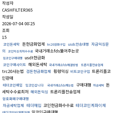
작성자
CASHFILTER365
작성일
2026-07-04 00:25
조회
15
돈현금화업체
자금믹싱문
코인돈세탁
usdc전송대행
trc20원화구입
국내거래소fds뚫어주는곳
의
코인믹싱최저수수료
usdt현금화
밈코인구매대행
해외돈세탁
코인구매사이트
국내거래소fds해결방법
트론리플전송업체
trc20사는법
횡령믹싱
트론리플코
검돈현금화업체
비트코인구입
인판매
구매대행
돈
테더코인매입
밈코인삽니다
국내거래소fds깨는법
자금세탁
세탁수수료최저
트론리플전송업체
해외돈믹싱
암호화폐구매대행
테더매입
코인현금화수수료
테더코인계좌이체
자금세탁업체
밈코인구매대행
테더코인비대면거래