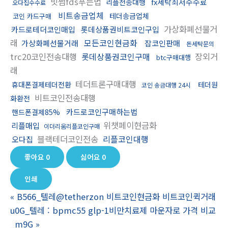
빗썸fds푸는법
fx세탁최저수수료
리플전송대행
오다집수수료
비트송금업체
테더송금업체
코인 카드구매
가상화폐선물거
카드로테더코인매입
롯데상품권비트코인구입
래
모든코인현금화
가상화폐선물거래
잡코인판매
돈세탁문의
trc20코인전송대행
롯데상품권코인구매
장외거
btc구매대행
래
테더트론구매대행
휴대폰결제테더전환
테더원
코인 송금대행 24시
비트코인전송대행
화환전
카드로코인구매하는법
핸드폰결제85%
위챗페이현금화
리플매입
이더리움리플코인구매
블랙테더코인전송
리플코인대행
오다집
좋아요
0
싫어요
0
인쇄
«
B566_텔레@tetherzon 비트코인현금화 비트코인퀵거래
u0G_텔레 : bpmc55 glp-1비만치료제 마운자로 가격 비교
_m9G
»