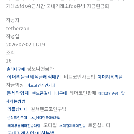
거래소fds송금시간 국내거래소fds증빙 자금현금화
작성자
tetherzon
작성일
2026-07-02 11:19
조회
16
핑오다현금화
솔라나구매
이더리움클레식클레식매입
비트코인사는법
이더리움리플
자금믹싱
비트코인개인거래
돈세탁업체
테더코인판매
핸드폰결제테더구매
탈
테더코인송금
세하는방법
컬쳐랜드코인구입
리플삽니다
문상코인구매
ssg페이현금화93%
오다집
트론삽니다
테더무통테더전송대행
소액결제테더전송
국내거래소fds피하는법