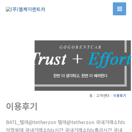
콘
텐
츠
로
건
너
뛰
기
홈
고객센터
이용후기
이용후기
B471_텔레@tetherzon 텔레@tetherzon 국내거래소fds
막혔을때 국내거래소fds시간 국내거래소fds출금시간 국내