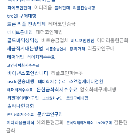
이더리움
파이코인판매
블테판매
리플전송대행
trc20 구매대행
트론 리플 전송업체
테더코인송금
테더코인매입
테더트론매입
골드바믹싱믹싱
비트송금업체
이더리움현금화
비트코인환전
세금적게내는방법
리플코인구매
장외거래
리플송금업체
테더매입
테더최저수수료
코인세탁최저수수료
바이낸스코인삽니다
리플코인파는곳
usdc전송대행
소액결제테더전환
테더최저수수료
돈현금화최저수수료
암호화폐구매대행
테더최저수수료
위쳇페이테더구입
코인구매대행
코인원화구입
솔라나현금화
문상코인구입
돈믹싱최저수수료
해외돈현금화
검돈현
이더리움클레식
돈세탁해외거래소
trc20구매
금화