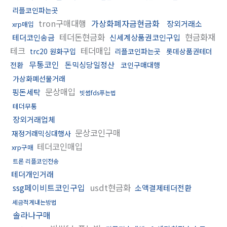
리플코인파는곳
tron구매대행
가상화폐자금현금화
장외거래소
xrp매입
테더돈현금화
현금화재
테더코인송금
신세계상품권코인구입
테크
테더매입
trc20 원화구입
리플코인파는곳
롯데상품권테더
무통코인
돈믹싱당일정산
전환
코인구매대행
가상화폐선물거래
문상매입
핑돈세탁
빗썸fds푸는법
테더무통
장외거래업체
문상코인구매
재정거래믹싱대행사
테더코인매입
xrp구매
트론 리플코인전송
테더개인거래
ssg페이비트코인구입
usdt현금화
소액결제테더전환
세금적게내는방법
솔라나구매