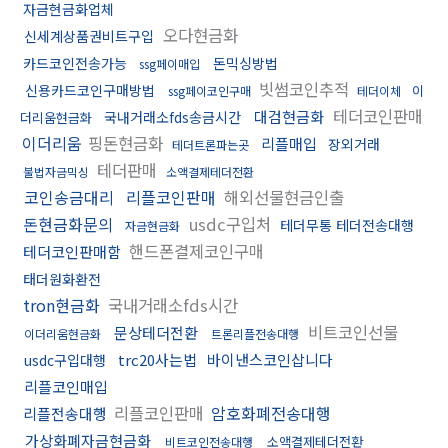
자금현금화업체
오다현금화
신세계상품권비트구입
카드코인전송가능
돈믹싱방법
ssg페이매입
빗썸코인추적
신용카드코인구매방법
이
ssg페이코인구매
테더이체
테더코인판매
대검현금화
국내거래소fds송금시간
더리움현금화
이더리움
핑돈현금화
리플매입
장외거래
테더트론파는곳
테더판매
불법자금믹싱
소액결제테더전환
코인송금대리
리플코인판매
해외선물현금인출
돈현금화문의
usdc구입처
테더무통 테더전송대행
자금현금화
핸드폰결제코인구매
테더코인판매함
태더원화환전
tron현금화
국내거래소fds시간
비트코인선물
문상테더전환
이더리움현금화
트론리플전송대행
trc20사는법
바이낸스코인삽니다
usdc구입대행
리플코인매입
리플코인판매
암호화폐전송대행
리플전송대행
가상화폐자금현금화
소액결제테더전환
비트코인전송대행