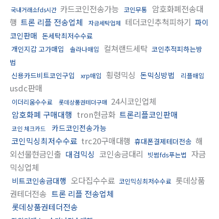
카드코인전송가능
암호화폐전송대
코인무통
국내거래소fds시간
행
트론 리플 전송업체
테더코인추척피하기
파이
자금세탁업체
코인판매
돈세탁최저수수료
컬쳐랜드세탁
개인지갑 고가매입
코인추적피하는방
솔라나매입
법
횡령믹싱
돈믹싱방법
신용카드비트코인구입
xrp매입
리플매입
usdc판매
24시코인업체
이더리움수수료
롯데상품권테더구매
암호화폐 구매대행
tron현금화
트론리플코인판매
카드코인전송가능
코인 체크카드
코인믹싱최저수수료
trc20구매대행
해
휴대폰결제테더전송
외선물현금인출
대검믹싱
코인송금대리
자금
빗썸fds푸는법
믹싱업체
오다집수수료
롯데상품
비트코인송금대행
코인믹싱최저수수료
권테더전송
트론 리플 전송업체
롯데상품권테더전송