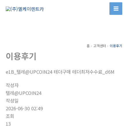
콘
텐
츠
로
건
너
홈
고객센터
이용후기
뛰
이용후기
기
e1B_텔레@UPCOIN24 테더구매 테더최저수수료_d6M
작성자
텔레@UPCOIN24
작성일
2026-06-30 02:49
조회
13