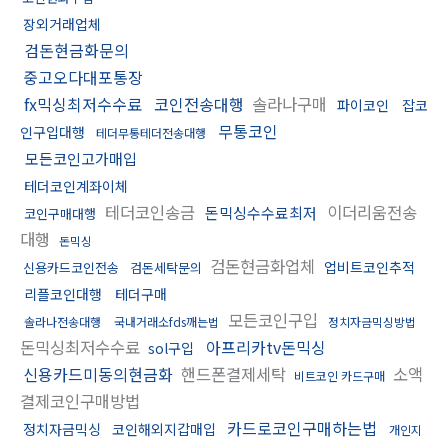
장외거래업체
검돈현금화문의
중고오다대포통장
fx믹싱최저수수료
코인전송대행
솔라나구매
파이코인
잡코
무통코인
인구입대행
테더무통테더전송대행
모든코인고가매입
테더코인계좌이체
테더코인송금
이더리움전송
돈믹싱수수료최저
코인구매대행
대행
돈믹싱
검돈현금화업체
업비트코인추적
신용카드코인전송
검돈세탁문의
리플코인대행
테더구매
모든코인구입
솔라나전송대행
국내거래소fds깨는법
정치자금믹싱방법
돈믹싱최저수수료
아프리카tv돈믹싱
sol구입
신용카드미동의현금화
핸드폰결제세탁
소액
비트코인 카드구매
결제코인구매방법
카드로코인구매하는법
정치자금믹싱
코인해외지갑매입
개인지