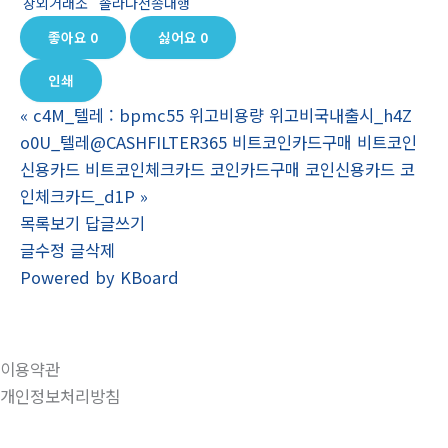
장외거래소
솔라나전송대행
좋아요
0
싫어요
0
인쇄
«
c4M_텔레 : bpmc55 위고비용량 위고비국내출시_h4Z
o0U_텔레@CASHFILTER365 비트코인카드구매 비트코인
신용카드 비트코인체크카드 코인카드구매 코인신용카드 코
인체크카드_d1P
»
목록보기
답글쓰기
글수정
글삭제
Powered by KBoard
이용약관
개인정보처리방침