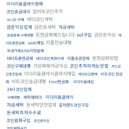
이더리움클레식판매
업비트코인추적
코인송금대리
테더코인세탁
trc20 구매
검돈믹싱업체
금은돈세탁
자금세탁
돈현금화해드립니다
sol구입
금은돈믹싱
암호화폐 구매대행
테
리플전송대행
usdc매입
더트론현금화
국내거래소fds막혔을때
돈현금화방법
테더트론현금화
리플송금업체
테더코인계좌이체
가상화폐자금믹싱
코인추적피하는방법
코인구매대행
카드코
이더리움클레식클레식매입
비트코인 현금
인충전업체
테더코인판매
비트코인송금대행
tron현금화
화
이더리움매입
24시코인업체
이더리움클레식
세탁재테크
구매대행
자금세탁
돈세탁안전업체
컬쳐랜드코인구입
돈세탁최저수수료
코인원화구입
코인돈믹싱
코인원화구입