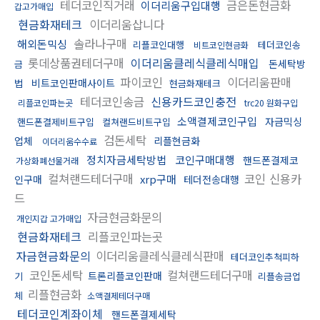
테더코인직거래
금은돈현금화
이더리움구입대행
갑고가매입
현금화재테크
이더리움삽니다
솔라나구매
해외돈믹싱
리플코인대행
테더코인송
비트코인현금화
롯데상품권테더구매
이더리움클레식클레식매입
돈세탁방
금
파이코인
이더리움판매
법
비트코인판매사이트
현금화재테크
테더코인송금
신용카드코인충전
리플코인파는곳
trc20 원화구입
소액결제코인구입
자금믹싱
핸드폰결제비트구입
컬쳐랜드비트구입
검돈세탁
업체
리플현금화
이더리움수수료
정치자금세탁방법
코인구매대행
핸드폰결제코
가상화폐선물거래
컬쳐랜드테더구매
코인 신용카
xrp구매
인구매
테더전송대행
드
자금현금화문의
개인지갑 고가매입
현금화재테크
리플코인파는곳
자금현금화문의
이더리움클레식클레식판매
테더코인추척피하
코인돈세탁
컬쳐랜드테더구매
트론리플코인판매
기
리플송금업
리플현금화
체
소액결제테더구매
테더코인계좌이체
핸드폰결제세탁