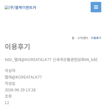
콘
텐
츠
로
건
너
홈
고객센터
이용후기
뛰
이용후기
기
h0D_텔레@KOREATALK77 신세계상품권현금화94_k8E
작성자
텔레@KOREATALK77
작성일
2026-06-29 13:28
조회
12