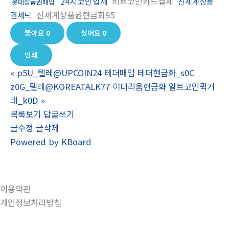
24시코인업체
비트코인카드결제
신세계상품
롯데상품권매입
신세계상품권현금화95
권세탁
좋아요
0
싫어요
0
인쇄
«
p5U_텔레@UPCOIN24 테더매입 테더현금화_s0C
z0G_텔레@KOREATALK77 이더리움현금화 알트코인퀵거
래_k0D
»
목록보기
답글쓰기
글수정
글삭제
Powered by KBoard
이용약관
개인정보처리방침