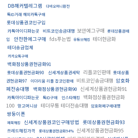
DB해커텔레그램
다바오머니환전
톡ID거래 해외카톡구매
롯데상품권코인구입
보안에그구매
카톡아이디파는곳
비트코인송금대행
롯데상품권매
안전한에그구매
fds푸는법
테더현금화
입
유튜브해킹
테더송금업체
카카오톡구매
백화점상품권현금화91
리플코인판매
롯데상품권현금화90
신세계상품권세탁
롯데상품
비트코인송금대행
암호화
권현금화97
이더리움 리플 잡코인판매
폐전송대행
신세계상품권현금화91
백화점상품권현금화90
백화점상품권현금화
카톡아이디파는곳
톡ID구매
인스타해킹
100
테더무통 테더전송대행
망고머니상
암호화폐구매대행
쌍둥이폰
신세계상품권코인구매방법
롯데상품권현금화93
페북해킹
신세계상품권현금화95
쓰레드해킹가격
롯데상품권현금화94%