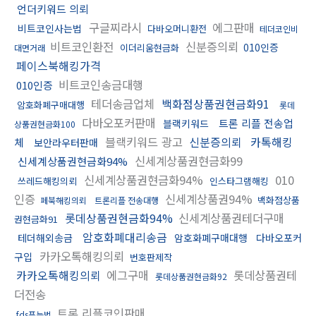
언더키워드 의뢰
구글찌라시
에그판매
비트코인사는법
다바오머니환전
테더코인비
비트코인환전
신분증의뢰
010인증
이더리움현금화
대면거래
페이스북해킹가격
비트코인송금대행
010인증
테더송금업체
백화점상품권현금화91
암호화폐구매대행
롯데
다바오포커판매
트론 리플 전송업
블랙키워드
상품권현금화100
블랙키워드 광고
신분증의뢰
카톡해킹
체
보안라우터판매
신세계상품권현금화99
신세계상품권현금화94%
신세계상품권현금화94%
010
쓰레드해킹의뢰
인스타그램해킹
인증
신세계상품권94%
백화점상품
페북해킹의뢰
트론리플 전송대행
롯데상품권현금화94%
신세계상품권테더구매
권현금화91
암호화폐대리송금
테더해외송금
암호화폐구매대행
다바오포커
카카오톡해킹의뢰
구입
번호판제작
카카오톡해킹의뢰
에그구매
롯데상품권테
롯데상품권현금화92
더전송
트론 리플코인판매
fds푸는법