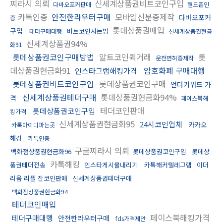
찌라시 의뢰
신세계상품권비트코인구입
다바오포커판매
핸드폰인
카톡인증
안전한라우터구매
모바일신분증제작
다바오포커
증
롯데상품권매입
구입
비트코인사는법
테더구매대행
신세계상품권현금
신세계상품권94%
화91
롯데상품권코인구매방법
알트코인퀵거래
롯
운전면허증제작
데상품권현금화91
암호화폐 구매대행
인스타그램해킹가격
롯데상품권비트코인구입
롯데상품권코인구매
언더키워드 가
신세계상품권테더구매
롯데상품권현금화94%
격
페이스북해
테더코인판매
롯데상품권코인구입
킹가격
신세계상품권현금화95
24시코인업체
카카오
카톡아이디파는곳
해킹
카톡인증
구글찌라시 의뢰
백화점상품권현금화96
롯데상품권코인구입
롯데상
카톡해킹
품권테더전송
인스타게시물내리기
카톡해커텔레그램
이더
리움 리플 잡코인판매
신세계상품권테더구매
백화점상품권현금화94
테더코인매입
페이스북해킹가격
테더구매대행
안전한라우터구매
fds가격제안