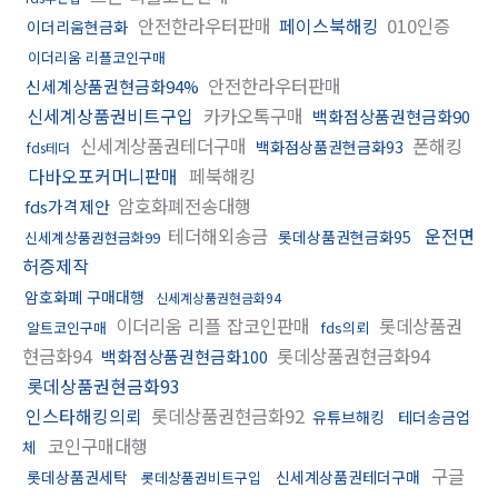
안전한라우터판매
페이스북해킹
010인증
이더리움현금화
이더리움 리플코인구매
안전한라우터판매
신세계상품권현금화94%
신세계상품권비트구입
카카오톡구매
백화점상품권현금화90
신세계상품권테더구매
폰해킹
백화점상품권현금화93
fds테더
다바오포커머니판매
페북해킹
암호화폐전송대행
fds가격제안
테더해외송금
운전면
롯데상품권현금화95
신세계상품권현금화99
허증제작
암호화폐 구매대행
신세계상품권현금화94
이더리움 리플 잡코인판매
롯데상품권
알트코인구매
fds의뢰
현금화94
롯데상품권현금화94
백화점상품권현금화100
롯데상품권현금화93
인스타해킹의뢰
롯데상품권현금화92
유튜브해킹
테더송금업
코인구매대행
체
구글
롯데상품권세탁
신세계상품권테더구매
롯데상품권비트구입