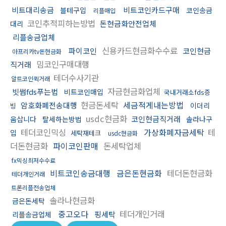
비트대리송금
비트코인카드구매
블테구입
코인송금
리플매입
코인추적피하는방법
돈현금화안전업체
대리
리플송금업체
신용카드현금화수수료
파이코인
코인현금
아프리카tv돈현금화
밈코인구매대행
직거래
테더수사기관
알트코인퀵거래
자금현금화업체
빗썸fds푸는법
비트코인매입
국내거래소fds증
현금돈세탁
세금적게내는방법
암호화폐전송대행
이더리
빙
usdc현금화
코인현금직거래
움삽니다
탈세하는방법
솔라나구
테더코인믹싱
가상화폐자금세탁
테
입
세탁재테크
usdc현금화
더돈현금화
파이코인판매
돈세탁업체
fx믹싱최저수수료
비트코인송금대행
금은돈현금화
테더돈현금화
테더개인거래
트론리플전송업체
솔라나현금화
금은돈세탁
중고오다
테더개인거래
핑세탁
리플송금업체