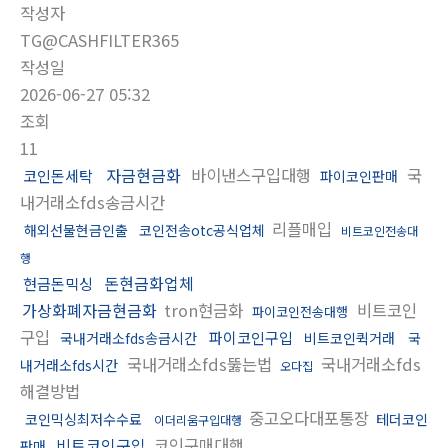
작성자
TG@CASHFILTER365
작성일
2026-06-27 05:32
조회
11
자금현금화
바이낸스구입대행
국
코인돈세탁
파이코인판매
내거래소fds송금시간
리플매입
해외선물현금인출
코인전송otc공식업체
비트코인전송대
행
돈현금화업체
현금돈믹싱
가상화폐자금현금화
tron현금화
비트코인
파이코인전송대행
구입
파이코인구입
국내거래소fds송금시간
비트코인퀵거래
국
국내거래소fds뚫는법
국내거래소fds
내거래소fds시간
오다집
해결방법
중고오다대포통장
코인믹싱최저수수료
테더코인
이더리움구입대행
비트코인구입
코인구매대행
판매