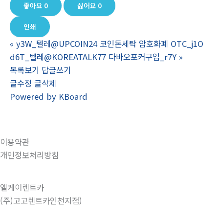
좋아요
0
싫어요
0
인쇄
«
y3W_텔레@UPCOIN24 코인돈세탁 암호화폐 OTC_j1O
d6T_텔레@KOREATALK77 다바오포커구입_r7Y
»
목록보기
답글쓰기
글수정
글삭제
Powered by KBoard
이용약관
개인정보처리방침
엘케이렌트카
(주)고고렌트카인천지점)