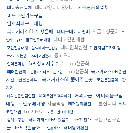
테더코인비대면거래
자금현금화업체
테더송금업체
비트코인카드구입
암호화폐구매대행
국내거래소fds막혔을때
자금믹싱문의
테더구매테더판매
코
테더코인판매함
밈코인구매대행
인카드구매
태더원화환전
개인지갑고가매입
코인전송대행
블랙테더코인전송
중고오다
trc20사는법
24시코인업체
fx믹싱최저수수료
tron현금화
언더돈믹싱
tron현금화
국내거래소fds송금
테더현금화
신용카드비트코인구입
국내거래소fds뚫어주는곳
시간
금은돈세탁
환
코인돈현금화
치기
해외자금
이더리움구입
해외선물현금인출
테더코인추척피하기
대행
코인구매대행
자금믹싱
트론삽니다
태더원화환전
비트
trc20구매
코인매입
모든코인고가매입
모든코인구입
국내거래소fds막혔을때
trc20판매
솔라나구입
골드바세탁현금화
태더원화환전
코인돈세탁