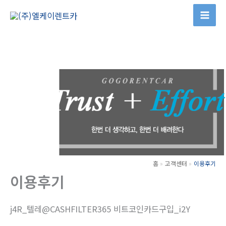
콘
텐
츠
로
건
너
뛰
기
홈
고객센터
이용후기
이용후기
j4R_텔레@CASHFILTER365 비트코인카드구입_i2Y