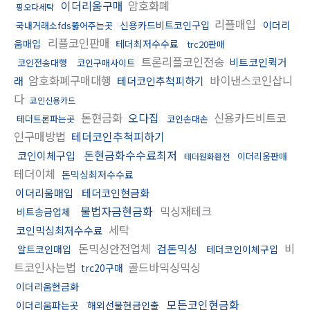
이더리움구매
암호화폐
핑오다세탁
리플매입
신용카드비트코인구입
이더리
국내거래소fds뚫어주는곳
리플코인판매
움매입
테더최저수수료
trc20판매
트론리플코인전송
비트코인퀵거
코인전송대행
코인구매사이트
암호화폐구매대행
바이낸스코인삽니
래
테더코인추척피하기
다
코인신용카드
돈현금화
오다집
신용카드비트코
테더트론파는곳
코인손대손
인구매방법
테더코인추척피하기
돈현금화수수료최저
코인이체구입
이더리움판매
테더원화환전
테더이체
돈믹싱최저수수료
이더리움매입
테더코인현금화
불법자금현금화
믹싱재테크
비트송금업체
세탁
코인믹싱최저수수료
돈믹싱안전업체
검돈믹싱
비
알트코인매입
테더코인이체구입
트코인사는법
골드바믹싱믹싱
trc20구매
이더리움현금화
모든코인현금화
이더리움파는곳
해외선물현금인출