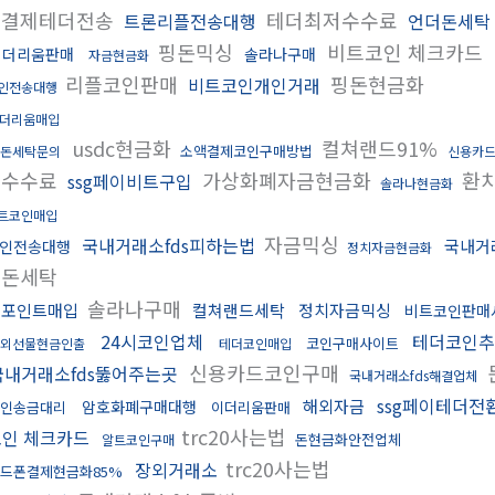
폰결제테더전송
테더최저수수료
트론리플전송대행
언더돈세탁
핑돈믹싱
비트코인 체크카드
이더리움판매
솔라나구매
자금현금화
리플코인판매
핑돈현금화
비트코인개인거래
인전송대행
더리움매입
usdc현금화
컬쳐랜드91%
소액결제코인구매방법
돈세탁문의
신용카
저수수료
가상화폐자금현금화
환
ssg페이비트구입
솔라나현금화
트코인매입
자금믹싱
국내거래소fds피하는법
국내거
인전송대행
정치자금현금화
핑돈세탁
솔라나구매
엘포인트매입
컬쳐랜드세탁
정치자금믹싱
비트코인판매
24시코인업체
테더코인추
코인구매사이트
외선물현금인출
테더코인매입
신용카드코인구매
국내거래소fds뚫어주는곳
국내거래소fds해결업체
ssg페이테더전
해외자금
암호화폐구매대행
인송금대리
이더리움판매
trc20사는법
코인 체크카드
돈현금화안전업체
알트코인구매
trc20사는법
장외거래소
드폰결제현금화85%