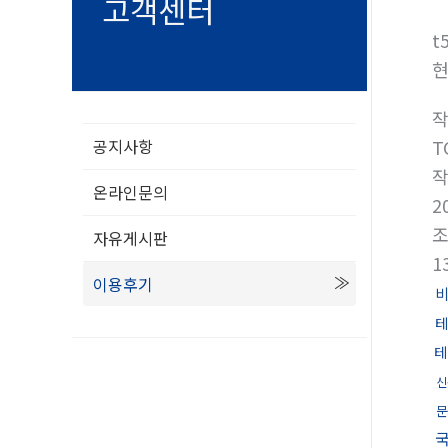
고객센터
t
현
T
공지사항
온라인문의
2
자유게시판
1
이용후기
테
테
신
문