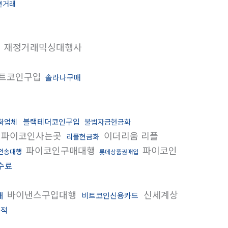
면거래
재정거래믹싱대행사
트코인구입
솔라나구매
블랙테더코인구입
화업체
불법자금현금화
파이코인사는곳
이더리움 리플
리플현금화
파이코인구매대행
파이코인
전송대행
롯데상품권매입
수료
바이낸스구입대행
신세계상
매
비트코인신용카드
추적