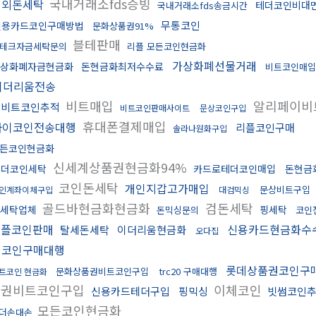
국내거래소fds증빙
해외돈세탁
테더코인비대
국내거래소fds송금시간
무통코인
신용카드코인구매방법
문화상품권91%
블테판매
테크자금세탁문의
리플 모든코인현금화
가상화폐선물거래
상화폐자금현금화
돈현금화최저수수료
비트코인매입
이더리움전송
비트매입
알리페이비
업비트코인추적
비트코인판매사이트
문상코인구입
휴대폰결제매입
파이코인전송대행
리플코인구매
솔라나원화구입
든코인현금화
신세계상품권현금화94%
테더코인세탁
카드로테더코인매입
돈현금
코인돈세탁
개인지갑고가매입
문상비트구입
인계좌이체구입
대검믹싱
골드바현금화현금화
검돈세탁
세탁업체
핑세탁
돈믹싱문의
코인
리플코인판매
신용카드현금화수
탈세돈세탁
이더리움현금화
오다집
밈코인구매대행
롯데상품권코인구
문화상품권비트코인구입
trc20 구매대행
트코인 현금화
품권비트코인구입
이체코인
신용카드테더구입
핑믹싱
빗썸코인
모든코인현금화
더손대손