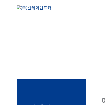
콘
텐
츠
로
건
너
뛰
기