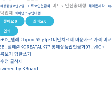
비트코인전송대행
비트코인현금화
해외돈세탁
문화상품권코인구입
테
세탁업체
바이낸스구입대행
좋아요
0
싫어요
0
인쇄
e6D_텔레 : bpmc55 glp-1비만치료제 마운자로 가격 비교
6B_텔레@KOREATALK77 롯데상품권현금화97_v0C
»
목록보기
답글쓰기
글수정
글삭제
owered by KBoard