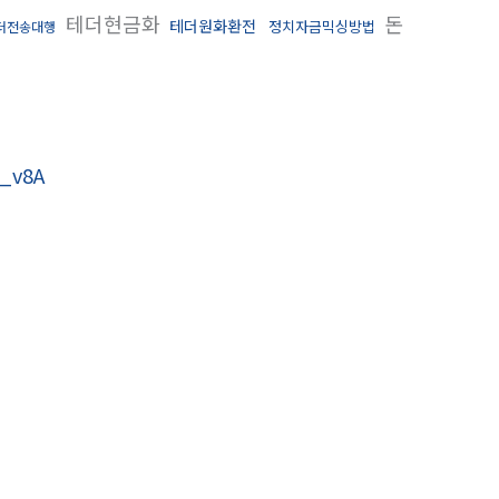
테더현금화
돈
테더원화환전
정치자금믹싱방법
더전송대행
_v8A