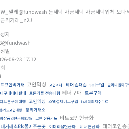
5W_텔레@fundwash 돈세탁 자금세탁 자금세탁업체 오
금직거래_n2J
작성자
G@fundwash
작성일
026-06-23 17:12
조회
3
코인믹싱
sol구입
비트코인퀵거래
테더 손대손
솔라나원화구
코인이체
테더구매
트론구매
더구매테더판매
트론리플 전송대행
코인믹싱
더트론구매대행
소액결제비트구입
fx세탁최저수수료
장외거래소
용카드코인대행
비트코인현금화
화상품권현금화91%
코인 신용카드
테더코인송
국내거래소fds뚫어주는곳
테더현금화
이더리움현금화