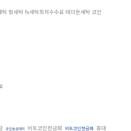
다세탁 핑세탁 fx세탁최저수수료 테더돈세탁 코인
입
금
비트코인현금화
휴대
비트코인현금화
코인송금대리