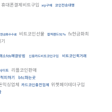
휴대폰결제비트구입
코인전송대행
xrp구매
비트코인선물
fx현금화최
컬쳐랜드91%
드현금화수수료
치기
래소fds해결방법
비트코인퀵거래
신용카드비트코인구입
리플코인판매
사이트
척피하기
btc파는곳
돈믹싱업체
위쳇페이테더구입
카드코인충전업체
환