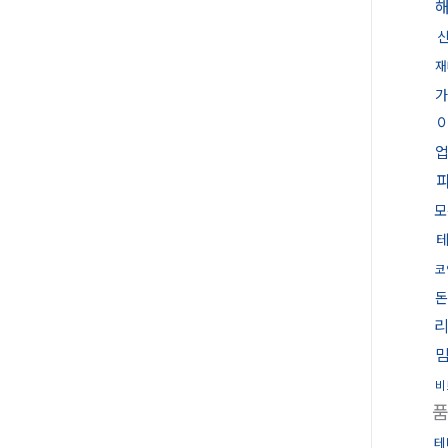
재
가
모
코
돈
비
테