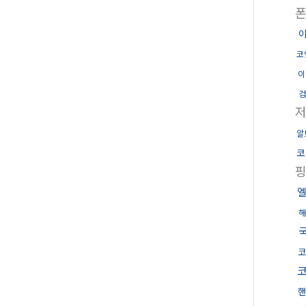
코
이
검
알
코
해
코
핸