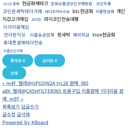
현금화재테크
문화상품권코인구매방법
코인무통
trc20 판매
코인돈세탁테더거래
btc현금화
개인
리플현금화
테더최저수수료
지갑고가매입
파이코인전송대행
오다집
이더리움매입
언더돈믹싱
핑세탁
tron현금화
리플송금업체
해외자금
휴대폰결제테더전송
리플코인구매
좋아요
0
싫어요
0
인쇄
«
m4F_텔레@UPCOIN24 trc20 판매_l8D
a8X_텔레@CASHFILTER365 트론구입 리플판매 이더리움 판
매_m9T
»
목록보기
답글쓰기
글수정
글삭제
Powered by KBoard