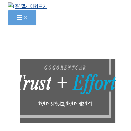
콘
텐
츠
로
건
너
뛰
기