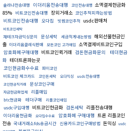
이더리움전송대행
소액결제현금화
솔라나전송대행
코인전송대행
85%
장외거래소
비트코인전송대행
코인추적피하는방법
비트코인전송대행
usdc판매처
오다집
빗썸코인추적
비트코인세탁
해외선물현금인
문상세탁
재테크자금믹싱문의
세금적게내는방법
출
소액결제비트코인구입
이더리움클레식판매
모든코인 고가매입
암호화폐구매대행
비트코인퀵거래
검돈현금화문의
테더현금
화
테더트론파는곳
코인현금화수수료
파이코인
비트코인 체크카드
코인돈세탁
오다믹싱
usdc전송대행
문상코인구매
코인현금직거래
리플매입
자금현금화업체
테더구매
btc현금화
리플코인매입
비트코인현금화
검돈세탁
리플전송대행
usdc구입대행
암호화폐 구매대행
트론 리플코인
이더리움현금화
오다집수수료
전송
돈믹싱
국내거래소fds송금시간
신용카드코인구매방법
usdc