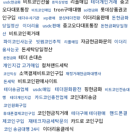
비트코인선물
리플매입
테더개인거래
중고
usdc현금화
돈믹싱방법
오다대포통장
tron구매대행
롯데상품권코
비트코인매입
sol현금화
인구입
이더리움판매
돈현금화
테더수사기관
문상테더전환
xrp판매
중고오다대포통장
당일정산
이더리움
usdc판매
돈현금화당일정
비트코인퀵거래
산
자금현금화문의
파이코인사는곳
빗썸코인추적
이더리
리플매입
돈세탁당일정산
움사는곳
테더 손대손
돈현금화
개인지갑 고가매입
컬쳐랜드세탁
소액결제비트코인구입
재정거래현금화대행사
코인믹싱
비트코인판매사이트
돈세탁
테더원화환전
핑현금화
테더송금업체
usdc매입
비트코인전송대
코인대리송금
카드코인충전업체
행
테더개인지갑
코인원화구입
코인현금직거래
핸드폰결
테더구매 테더판매
휴대폰결제코인구입
제코인구입
재테크자금세탁문의
카드로 코인구입
이더리움클레식
코인 송금대행 24시