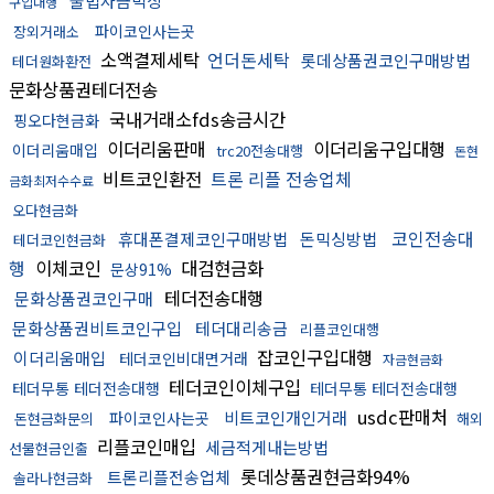
불법자금믹싱
구입대행
파이코인사는곳
장외거래소
소액결제세탁
언더돈세탁
롯데상품권코인구매방법
테더원화환전
문화상품권테더전송
국내거래소fds송금시간
핑오다현금화
이더리움판매
이더리움구입대행
이더리움매입
trc20전송대행
돈현
비트코인환전
트론 리플 전송업체
금화최저수수료
오다현금화
코인전송대
휴대폰결제코인구매방법
돈믹싱방법
테더코인현금화
행
이체코인
대검현금화
문상91%
테더전송대행
문화상품권코인구매
문화상품권비트코인구입
테더대리송금
리플코인대행
잡코인구입대행
이더리움매입
테더코인비대면거래
자금현금화
테더코인이체구입
테더무통 테더전송대행
테더무통 테더전송대행
usdc판매처
비트코인개인거래
파이코인사는곳
돈현금화문의
해외
리플코인매입
세금적게내는방법
선물현금인출
롯데상품권현금화94%
트론리플전송업체
솔라나현금화